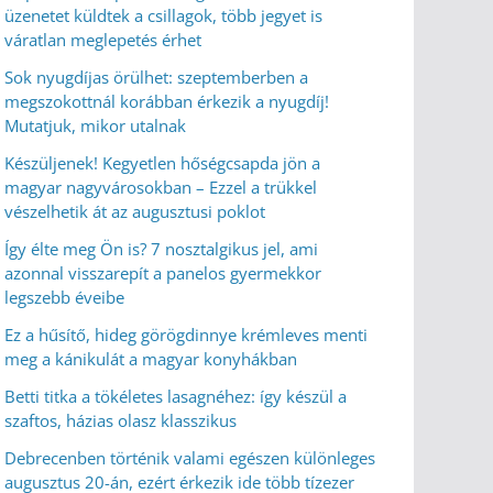
üzenetet küldtek a csillagok, több jegyet is
váratlan meglepetés érhet
Sok nyugdíjas örülhet: szeptemberben a
megszokottnál korábban érkezik a nyugdíj!
Mutatjuk, mikor utalnak
Készüljenek! Kegyetlen hőségcsapda jön a
magyar nagyvárosokban – Ezzel a trükkel
vészelhetik át az augusztusi poklot
Így élte meg Ön is? 7 nosztalgikus jel, ami
azonnal visszarepít a panelos gyermekkor
legszebb éveibe
Ez a hűsítő, hideg görögdinnye krémleves menti
meg a kánikulát a magyar konyhákban
Betti titka a tökéletes lasagnéhez: így készül a
szaftos, házias olasz klasszikus
Debrecenben történik valami egészen különleges
augusztus 20-án, ezért érkezik ide több tízezer