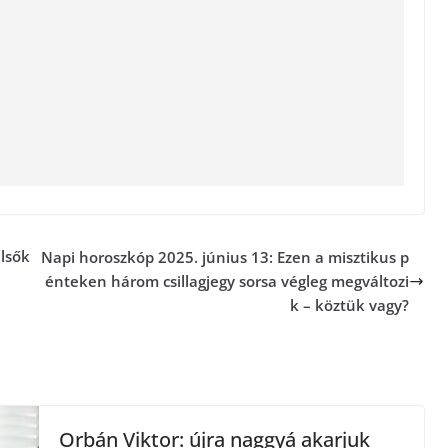
elsők
Napi horoszkóp 2025. június 13: Ezen a misztikus p
énteken három csillagjegy sorsa végleg megváltozi
k – köztük vagy?
Orbán Viktor: újra naggyá akarjuk