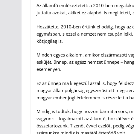
Az államfő emlékeztetett: a 2010-ben megalakul
juttatta azokat, akiket ez alapból is megilletet
Hozzátette, 2010-ben értünk el odáig, hogy az
egymásban, s ezzel a nemzet nem csupán lelki, 
közjogilag is.
Minden egyes alkalom, amikor elszármazott vagy
esküjét, ünnep, az egész nemzet ünnepe – hangs
eseményen.
Ez az ünnep ma kiegészül azzal is, hogy felidézz
magyar állampolgárság egyszerűsített megszerzé
magyar ember jogi értelemben is része lett a h
Mindig is tudtuk, hogy hozzon bármit a sors, m
vagyunk – fogalmazott az államfő, hozzátéve: él
összetartozunk. Tizenöt évvel ezelőtt pedig vég
számunkra mindig is magától értetődő volt.