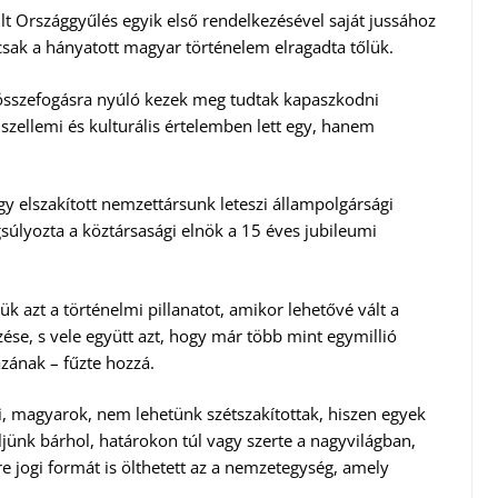
t Országgyűlés egyik első rendelkezésével saját jussához
t, csak a hányatott magyar történelem elragadta tőlük.
 összefogásra nyúló kezek meg tudtak kapaszkodni
szellemi és kulturális értelemben lett egy, hanem
 elszakított nemzettársunk leteszi állampolgársági
úlyozta a köztársasági elnök a 15 éves jubileumi
ük azt a történelmi pillanatot, amikor lehetővé vált a
se, s vele együtt azt, hogy már több mint egymillió
azának – fűzte hozzá.
i, magyarok, nem lehetünk szétszakítottak, hiszen egyek
jünk bárhol, határokon túl vagy szerte a nagyvilágban,
re jogi formát is ölthetett az a nemzetegység, amely