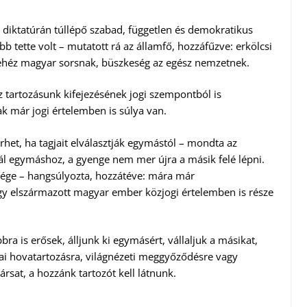
 diktatúrán túllépő szabad, független és demokratikus
 tette volt – mutatott rá az államfő, hozzáfűzve: erkölcsi
 nehéz magyar sorsnak, büszkeség az egész nemzetnek.
 tartozásunk kifejezésének jogi szempontból is
 már jogi értelemben is súlya van.
het, ha tagjait elválasztják egymástól – mondta az
lál egymáshoz, a gyenge nem mer újra a másik felé lépni.
ége – hangsúlyozta, hozzátéve: mára már
agy elszármazott magyar ember közjogi értelemben is része
ra is erősek, álljunk ki egymásért, vállaljuk a másikat,
ai hovatartozásra, világnézeti meggyőződésre vagy
társat, a hozzánk tartozót kell látnunk.