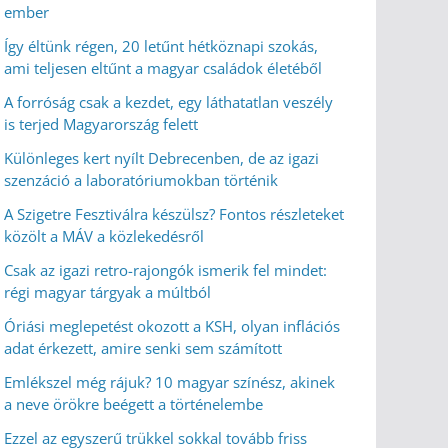
ember
Így éltünk régen, 20 letűnt hétköznapi szokás,
ami teljesen eltűnt a magyar családok életéből
A forróság csak a kezdet, egy láthatatlan veszély
is terjed Magyarország felett
Különleges kert nyílt Debrecenben, de az igazi
szenzáció a laboratóriumokban történik
A Szigetre Fesztiválra készülsz? Fontos részleteket
közölt a MÁV a közlekedésről
Csak az igazi retro-rajongók ismerik fel mindet:
régi magyar tárgyak a múltból
Óriási meglepetést okozott a KSH, olyan inflációs
adat érkezett, amire senki sem számított
Emlékszel még rájuk? 10 magyar színész, akinek
a neve örökre beégett a történelembe
Ezzel az egyszerű trükkel sokkal tovább friss