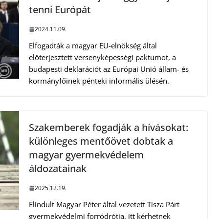
tenni Európát
2024.11.09.
Elfogadták a magyar EU-elnökség által
előterjesztett versenyképességi paktumot, a
budapesti deklarációt az Európai Unió állam- és
kormányfőinek pénteki informális ülésén.
Szakemberek fogadják a hívásokat:
különleges mentőövet dobtak a
magyar gyermekvédelem
áldozatainak
2025.12.19.
Elindult Magyar Péter által vezetett Tisza Párt
gyermekvédelmi forródrótja, itt kérhetnek