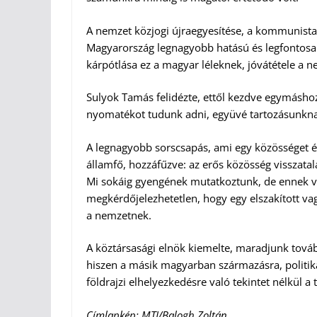
A nemzet közjogi újraegyesítése, a kommunista
Magyarország legnagyobb hatású és legfontosabb
kárpótlása ez a magyar léleknek, jóvátétele a
Sulyok Tamás felidézte, ettől kezdve egymáshoz
nyomatékot tudunk adni, együvé tartozásunknak
A legnagyobb sorscsapás, ami egy közösséget ér
államfő, hozzáfűzve: az erős közösség visszata
Mi sokáig gyengének mutatkoztunk, de ennek v
megkérdőjelezhetetlen, hogy egy elszakított v
a nemzetnek.
A köztársasági elnök kiemelte, maradjunk tovább
hiszen a másik magyarban származásra, politik
földrajzi elhelyezkedésre való tekintet nélkül a 
Címlapkép: MTI/Balogh Zoltán