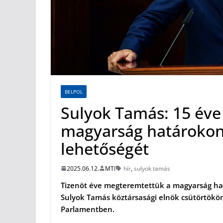
BELPOL
Sulyok Tamás: 15 év
magyarság határokon 
lehetőségét
2025.06.12.
MTI
hír
,
sulyok tamás
Tizenöt éve megteremtettük a magyarság ha
Sulyok Tamás köztársasági elnök csütörtökön
Parlamentben.