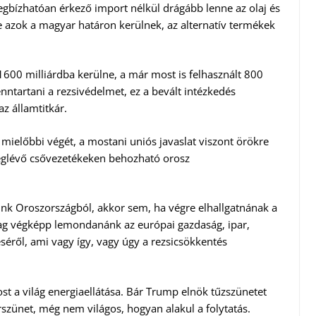
egbízhatóan érkező import nélkül drágább lenne az olaj és
be azok a magyar határon kerülnek, az alternatív termékek
1600 milliárdba kerülne, a már most is felhasznált 800
enntartani a rezsivédelmet, ez a bevált intézkedés
az államtitkár.
mielőbbi végét, a mostani uniós javaslat viszont örökre
meglévő csővezetékeken behozható orosz
unk Oroszországból, akkor sem, ha végre elhallgatnának a
ag végképp lemondanánk az európai gazdaság, ipar,
éről, ami vagy így, vagy úgy a rezsicsökkentés
st a világ energiaellátása. Bár Trump elnök tűzszünetet
rszünet, még nem világos, hogyan alakul a folytatás.