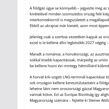
A földgáz ügye se könnyebb – jegyezte meg az ál
kivételével minden szomszédos ország felé kiépü
interkonnektorról is megszületett a megállapod
Ebből az ukrajnai már kiesett, azon most éppen
Jelenleg csak a szerbiai vezetéken kapjuk az oro
ezzel is le kellene állni legkésőbb 2027 végéig 
Maradt a romániai, a horvátországi, az ausztria
sokkal kisebb kapacitásúak, márpedig az uniós
be kellene hozni évi mintegy hétmilliárd köbméte
A horvát krk-szigeti LNG-terminál kapacitásai 
sok országon kellene keresztülutaztatni a földgá
lehetne látni nem oroszországi gázzal Magyarors
vannak kötve. Ezt az Európai Bizottság így ali
Magyarország számára – fejtette ki Steiner Attil