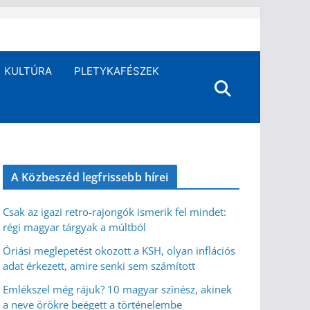
KULTÚRA
PLETYKAFÉSZEK
A Közbeszéd legfrissebb hírei
Csak az igazi retro-rajongók ismerik fel mindet:
régi magyar tárgyak a múltból
Óriási meglepetést okozott a KSH, olyan inflációs
adat érkezett, amire senki sem számított
Emlékszel még rájuk? 10 magyar színész, akinek
a neve örökre beégett a történelembe