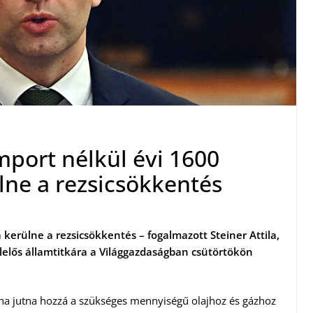
import nélkül évi 1600
ülne a rezsicsökkentés
a kerülne a rezsicsökkentés – fogalmazott Steiner Attila,
lelős államtitkára a Világgazdaságban csütörtökön
gha jutna hozzá a szükséges mennyiségű olajhoz és gázhoz