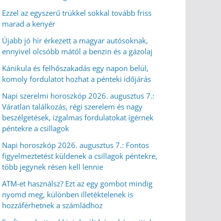
Ezzel az egyszerű trükkel sokkal tovább friss
marad a kenyér
Újabb jó hír érkezett a magyar autósoknak,
ennyivel olcsóbb mától a benzin és a gázolaj
Kánikula és felhőszakadás egy napon belül,
komoly fordulatot hozhat a pénteki időjárás
Napi szerelmi horoszkóp 2026. augusztus 7.:
Váratlan találkozás, régi szerelem és nagy
beszélgetések, izgalmas fordulatokat ígérnek
péntekre a csillagok
Napi horoszkóp 2026. augusztus 7.: Fontos
figyelmeztetést küldenek a csillagok péntekre,
több jegynek résen kell lennie
ATM-et használsz? Ezt az egy gombot mindig
nyomd meg, különben illetéktelenek is
hozzáférhetnek a számládhoz