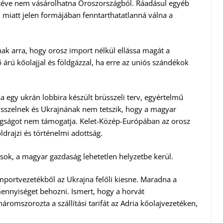
 téve nem vásárolhatna Oroszországból. Ráadásul egyéb
 miatt jelen formájában fenntarthatatlanná válna a
ak arra, hogy orosz import nélkül ellássa magát a
árú kőolajjal és földgázzal, ha erre az uniós szándékok
tása egy ukrán lobbira készült brüsszeli terv, egyértelmű
sszelnek és Ukrajnának nem tetszik, hogy a magyar
gságot nem támogatja. Kelet-Közép-Európában az orosz
drajzi és történelmi adottság.
sok, a magyar gazdaság lehetetlen helyzetbe kerül.
mportvezetékből az Ukrajna felőli kiesne. Maradna a
mennyiséget behozni. Ismert, hogy a horvát
romszorozta a szállítási tarifát az Adria kőolajvezetéken,