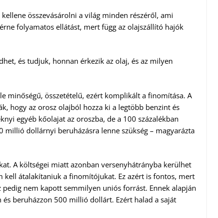
kellene összevásárolni a világ minden részéről, ami
ne folyamatos ellátást, mert függ az olajszállító hajók
et, és tudjuk, honnan érkezik az olaj, és az milyen
le minőségű, összetételű, ezért komplikált a finomítása. A
ák, hogy az orosz olajból hozza ki a legtöbb benzint és
éknyi egyéb kőolajat az oroszba, de a 100 százalékban
00 millió dollárnyi beruházásra lenne szükség – magyarázta
kat. A költségei miatt azonban versenyhátrányba kerülhet
ell átalakítaniuk a finomítójukat. Ez azért is fontos, mert
hoz pedig nem kapott semmilyen uniós forrást. Ennek alapján
 és beruházzon 500 millió dollárt. Ezért halad a saját