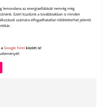
dig lemondana az energiaellátását nemrég még
erülnénk. Ezért küzdünk a továbbiakban is minden
lkozások számára elfogadhatatlan többletterhet jelentő
titkár.
 a
Google hírei
között is!
 véleményét!