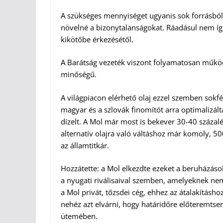
A szükséges mennyiséget ugyanis sok forrásból 
növelné a bizonytalanságokat. Ráadásul nem ígér
kikötőbe érkezésétől.
A Barátság vezeték viszont folyamatosan működh
minőségű.
A világpiacon elérhető olaj ezzel szemben sokfé
magyar és a szlovák finomítót arra optimalizált
dízelt. A Mol már most is bekever 30-40 százal
alternatív olajra való váltáshoz már komoly, 5
az államtitkár.
Hozzátette: a Mol elkezdte ezeket a beruházáso
a nyugati riválisaival szemben, amelyeknek nem k
a Mol privát, tőzsdei cég, ehhez az átalakítás
nehéz azt elvárni, hogy határidőre előteremtsen
ütemében.