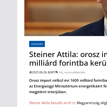
GAZDASÁG
Steiner Attila: orosz 
milliárd forintba ker
2025.06.26.
MTI
hír
,
rezsicsökkentés
Orosz import nélkül évi 1600 milliárd forintb
az Energiaügyi Minisztérium energetikáért fe
megjelent interjúban.
Steiner Attila beszélt arról is
: Magyarország ali