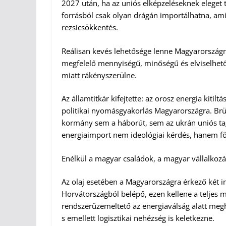
2027 után, ha az uniós elképzeléseknek eleget
forrásból csak olyan drágán importálhatna, ami
rezsicsökkentés.
Reálisan kevés lehetősége lenne Magyarországn
megfelelő mennyiségű, minőségű és elviselhető 
miatt rákényszerülne.
Az államtitkár kifejtette: az orosz energia kitil
politikai nyomásgyakorlás Magyarországra. Brü
kormány sem a háborút, sem az ukrán uniós ta
energiaimport nem ideológiai kérdés, hanem föl
Enélkül a magyar családok, a magyar vállalkozá
Az olaj esetében a Magyarországra érkező két i
Horvátországból belépő, ezen kellene a teljes 
rendszerüzemeltető az energiaválság alatt meghá
s emellett logisztikai nehézség is keletkezne.