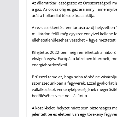
Az államtitkár leszögezte: az Oroszországból m
a gáz. Az orosz olaj és gáz ára annyi, amennyi
árát a hollandiai tőzsde ára alakítja.
A rezsicsökkentés fenntartása az új helyzetben 
milliárdon felül még egyszer ennyivel kellene f
ellehetetlenüléséhez vezethet – figyelmeztetett 
Kifejtette: 2022-ben még remélhettük a háború 
elvágná egész Európát a közelben kitermelt, 
energiahordozóktól.
Brüsszel terve az, hogy soha többé ne vásárolj
szomszédunkban a fegyverek. Ezzel gyakorlatil
vállalkozások versenyképességének megerősítés
bedőléséhez vezetne – állította.
A közel-keleti helyzet miatt sem biztonságos mo
jelentett be és életben van egy törékeny fegyve