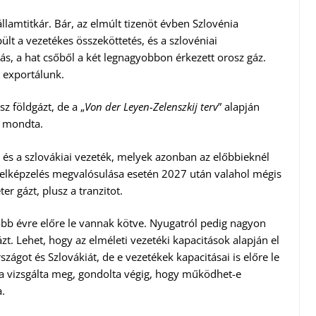
lamtitkár. Bár, az elmúlt tizenöt évben Szlovénia
lt a vezetékes összeköttetés, és a szlovéniai
ás, a hat csőből a két legnagyobbon érkezett orosz gáz.
 exportálunk.
sz földgázt, de a „
Von der Leyen-Zelenszkij terv
” alapján
– mondta.
i és a szlovákiai vezeték, melyek azonban az előbbieknél
 elképzelés megvalósulása esetén 2027 után valahol mégis
r gázt, plusz a tranzitot.
több évre előre le vannak kötve. Nyugatról pedig nagyon
zt. Lehet, hogy az elméleti vezetéki kapacitások alapján el
zágot és Szlovákiát, de e vezetékek kapacitásai is előre le
gha vizsgálta meg, gondolta végig, hogy működhet-e
a.