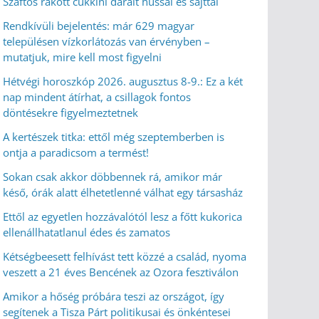
Szaftos rakott cukkini darált hússal és sajttal
Rendkívüli bejelentés: már 629 magyar
településen vízkorlátozás van érvényben –
mutatjuk, mire kell most figyelni
Hétvégi horoszkóp 2026. augusztus 8-9.: Ez a két
nap mindent átírhat, a csillagok fontos
döntésekre figyelmeztetnek
A kertészek titka: ettől még szeptemberben is
ontja a paradicsom a termést!
Sokan csak akkor döbbennek rá, amikor már
késő, órák alatt élhetetlenné válhat egy társasház
Ettől az egyetlen hozzávalótól lesz a főtt kukorica
ellenállhatatlanul édes és zamatos
Kétségbeesett felhívást tett közzé a család, nyoma
veszett a 21 éves Bencének az Ozora fesztiválon
Amikor a hőség próbára teszi az országot, így
segítenek a Tisza Párt politikusai és önkéntesei