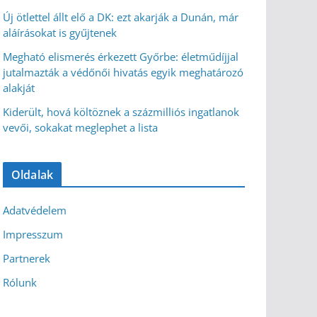
Új ötlettel állt elő a DK: ezt akarják a Dunán, már
aláírásokat is gyűjtenek
Megható elismerés érkezett Győrbe: életműdíjjal
jutalmazták a védőnői hivatás egyik meghatározó
alakját
Kiderült, hová költöznek a százmilliós ingatlanok
vevői, sokakat meglephet a lista
Oldalak
Adatvédelem
Impresszum
Partnerek
Rólunk