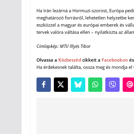
Ha Irán lezárná a Hormuzi-szorost, Európa pe
meghatározó forrásról, lehetetlen helyzetbe k
eszközzel a magyar és európai emberek és válla
tervek valóra váltása ellen – nyilatkozta az állam
Címlapkép: MTI/ Illyés Tibor
Olvassa a
Közbeszéd
cikkeit a
Facebookon
és
Ha érdekesnek találta, ossza meg és mondja el