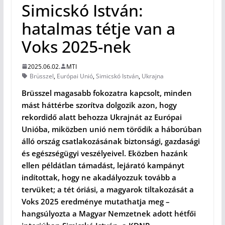
Simicskó István:
hatalmas tétje van a
Voks 2025-nek
2025.06.02.
MTI
Brüsszel
,
Európai Unió
,
Simicskó István
,
Ukrajna
Brüsszel magasabb fokozatra kapcsolt, minden
mást háttérbe szorítva dolgozik azon, hogy
rekordidő alatt behozza Ukrajnát az Euró­pai
Unióba, miközben unió nem törődik a háborúban
álló ország csatlakozásának biztonsági, gazdasági
és egészségügyi veszélyeivel. Eközben hazánk
ellen példátlan támadást, lejárató kampányt
indítottak, hogy ne akadályozzuk tovább a
tervüket; a tét óriási, a magyarok tiltakozását a
Voks 2025 eredménye mutathatja meg –
hangsúlyozta a Magyar Nemzetnek adott hétfői