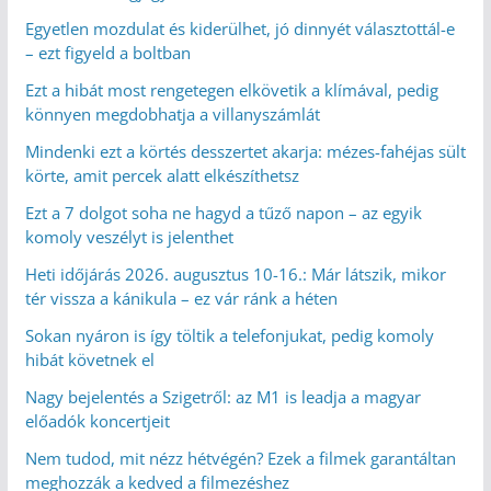
Egyetlen mozdulat és kiderülhet, jó dinnyét választottál-e
– ezt figyeld a boltban
Ezt a hibát most rengetegen elkövetik a klímával, pedig
könnyen megdobhatja a villanyszámlát
Mindenki ezt a körtés desszertet akarja: mézes-fahéjas sült
körte, amit percek alatt elkészíthetsz
Ezt a 7 dolgot soha ne hagyd a tűző napon – az egyik
komoly veszélyt is jelenthet
Heti időjárás 2026. augusztus 10-16.: Már látszik, mikor
tér vissza a kánikula – ez vár ránk a héten
Sokan nyáron is így töltik a telefonjukat, pedig komoly
hibát követnek el
Nagy bejelentés a Szigetről: az M1 is leadja a magyar
előadók koncertjeit
Nem tudod, mit nézz hétvégén? Ezek a filmek garantáltan
meghozzák a kedved a filmezéshez