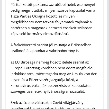
Párttal kötött paktuma ,az utóbbi hetek eseményei
pedig megmutatták, milyen szoros kapcsolat van a
Tisza Párt és Ukrajna között, és milyen
megdöbbentő nemzetközi folyamatok zajlanak a
háttérben a magyarok nemzeti érdekeit szilárdan
képviselő kormány elmozdítására”.
A frakcióvezető szerint jól mutatja a Brüsszelben
uralkodó állapotokat a vakcinabotrány is:
az EU Bírósága nemrég hozott ítélete szerint az
Európai Bizottság korábban nem adott megfelelő
indoklást arra, miért tagadta meg az Ursula von der
Leyen és a Pfizer vezérigazgatója közti, a
koronavírus-vakcinák beszerzésével kapcsolatos
szöveges üzenetek nyilvánosságra hozatalát.
Ezek az üzenetváltások a Covid-világjárvány
legsúlyosabb szakaszában történtek, a legnagyobb