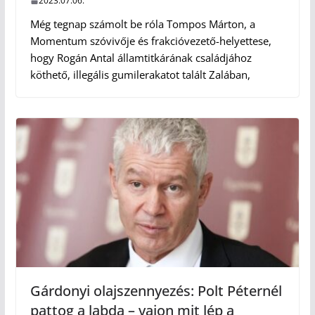
2023.07.06.
Még tegnap számolt be róla Tompos Márton, a
Momentum szóvivője és frakcióvezető-helyettese,
hogy Rogán Antal államtitkárának családjához
köthető, illegális gumilerakatot talált Zalában,
Gárdonyi olajszennyezés: Polt Péternél
pattog a labda – vajon mit lép a