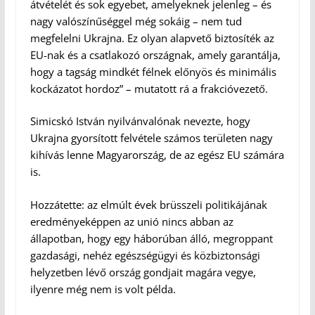
átvételét és sok egyebet, amelyeknek jelenleg – és
nagy valószínűséggel még sokáig – nem tud
megfelelni Ukrajna. Ez olyan alapvető biztosíték az
EU-nak és a csatlakozó országnak, amely garantálja,
hogy a tagság mindkét félnek előnyös és minimális
kockázatot hordoz” – mutatott rá a frakcióvezető.
Simicskó István nyilvánvalónak nevezte, hogy
Ukrajna gyorsított felvétele számos területen nagy
kihívás lenne Magyarország, de az egész EU számára
is.
Hozzátette: az elmúlt évek brüsszeli politikájának
eredményeképpen az unió nincs abban az
állapotban, hogy egy háborúban álló, megroppant
gazdasági, nehéz egészségügyi és közbiztonsági
helyzetben lévő ország gondjait magára vegye,
ilyenre még nem is volt példa.