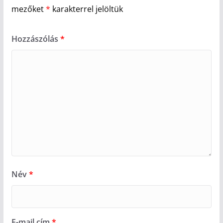
mezőket
*
karakterrel jelöltük
Hozzászólás
*
Név
*
E-mail cím
*