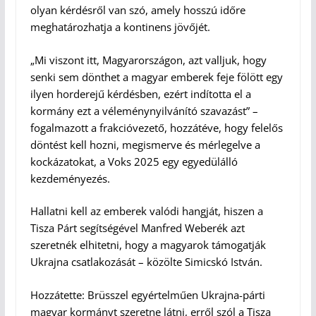
olyan kérdésről van szó, amely hosszú időre
meghatározhatja a kontinens jövőjét.
„Mi viszont itt, Magyarországon, azt valljuk, hogy
senki sem dönthet a magyar emberek feje fölött egy
ilyen horderejű kérdésben, ezért indította el a
kormány ezt a véleménynyilvánító szavazást” –
fogalmazott a frakcióvezető, hozzátéve, hogy felelős
döntést kell hozni, megismerve és mérlegelve a
kockázatokat, a Voks 2025 egy egyedülálló
kezdeményezés.
Hallatni kell az emberek valódi hangját, hiszen a
Tisza Párt segítségével Manfred Weberék azt
szeretnék elhitetni, hogy a magyarok támogatják
Ukrajna csatlakozását – közölte Simicskó István.
Hozzátette: Brüsszel egyértelműen Ukrajna-párti
magyar kormányt szeretne látni, erről szól a Tisza