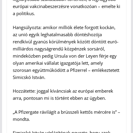
euró­pai vakcinabeszerzésre vonatkozóan – emelte ki
a politikus.
Hangsúlyozta: amikor milliók élete forgott kockán,
az unió egyik leghatalmasabb döntéshozója
rendkívül gyanús körülmények között döntött euró­
milliárdos nagyságrendű közpénzek sorsáról,
mindeközben pedig Ursula von der Leyen férje egy
olyan amerikai vállalat igazgatója lett, amely
szorosan együttműködött a Pfizerrel – emlékeztetett
Simicskó István.
Hozzátette: joggal kíváncsiak az európai emberek
arra, pontosan mi is történt ebben az ügyben.
„A Pfizergate rávilágít a brüsszeli kettős mércére is” –
mondta.
Simicskó István vérlázítónak nevezte, hogy azok