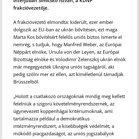
interjúban Simicskó István, a KDNP
frakcióvezetője.
A frakcióvezető elmondta: kiderült, ezer ember
dolgozik az EU-ban az ukrán bővítésen, ezt maga
Marta Kos bővítésért felelős uniós biztos ismerte el
nemrég, s tudjuk, hogy Manfred Weber, az Európai
Néppárt elnöke, Ursula von der Leyen, az Európai
Bizottság elnöke és Volodimir Zelenszkij ukrán elnök
már megegyeztek Ukrajna uniós tagságáról, aki
pedig szólni mer ez ellen, azt kíméletlenül támadják
Brüsszelből.
„Holott a csatlakozó országoknak mindig meg kellett
felelniük a szigorú követelményrendszernek, az
úgynevezett koppenhágai kritériumoknak, ami
tartalmazza például a demokratikus
intézményrendszert, a kisebbségek védelmét, a
működő piacgazdaságot, az ­uniós jogszabályok