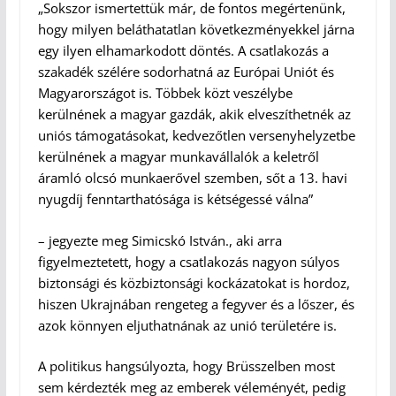
„Sokszor ismertettük már, de fontos megértenünk,
hogy milyen beláthatatlan következményekkel járna
egy ilyen elhamarkodott döntés. A csatlakozás a
szakadék szélére sodorhatná az Európai Uniót és
Magyarországot is. Többek közt veszélybe
kerülnének a magyar gazdák, akik elveszíthetnék az
uniós támogatásokat, kedvezőtlen versenyhelyzetbe
kerülnének a magyar munkavállalók a keletről
áramló olcsó munkaerővel szemben, sőt a 13. havi
nyugdíj fenntarthatósága is kétségessé válna”
– jegyezte meg Simicskó István., aki arra
figyelmeztetett, hogy a csatlakozás nagyon súlyos
biztonsági és közbiztonsági kockázatokat is hordoz,
hiszen Ukrajnában rengeteg a fegyver és a lőszer, és
azok könnyen eljuthatnának az unió területére is.
A politikus hangsúlyozta, hogy Brüsszelben most
sem kérdezték meg az emberek véleményét, pedig