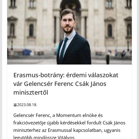
Erasmus-botrány: érdemi válaszokat
vár Gelencsér Ferenc Csák János
minisztertől
2023.08.18.
Gelencsér Ferenc, a Momentum elnöke és
frakcióvezetője újabb kérdésekkel fordult Csák János
miniszterhez az Erasmussal kapcsolatban, ugyanis
legutóbb mindössze Vitályos