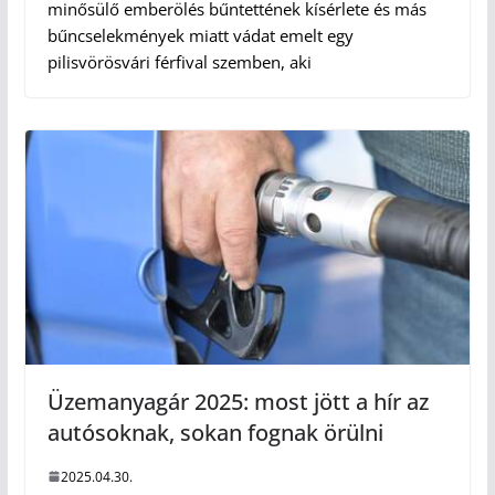
minősülő emberölés bűntettének kísérlete és más
bűncselekmények miatt vádat emelt egy
pilisvörösvári férfival szemben, aki
Üzemanyagár 2025: most jött a hír az
autósoknak, sokan fognak örülni
2025.04.30.