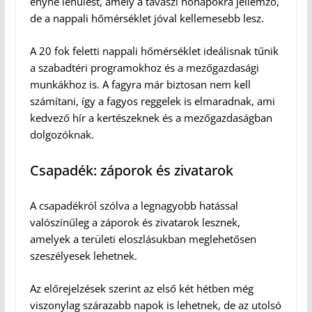
enyhe lehűlést, amely a tavaszi hónapokra jellemző,
de a nappali hőmérséklet jóval kellemesebb lesz.
A 20 fok feletti nappali hőmérséklet ideálisnak tűnik
a szabadtéri programokhoz és a mezőgazdasági
munkákhoz is. A fagyra már biztosan nem kell
számítani, így a fagyos reggelek is elmaradnak, ami
kedvező hír a kertészeknek és a mezőgazdaságban
dolgozóknak.
Csapadék: záporok és zivatarok
A csapadékról szólva a legnagyobb hatással
valószínűleg a záporok és zivatarok lesznek,
amelyek a területi eloszlásukban meglehetősen
szeszélyesek lehetnek.
Az előrejelzések szerint az első két hétben még
viszonylag szárazabb napok is lehetnek, de az utolsó