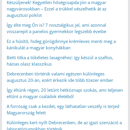
Készüljenek! Kegyetlen hőségcsapda jön a magyar
nagyvárosokban – Ezzel a trükkel vészelhetik át az
augusztusi poklot
Így élte meg Ön is? 7 nosztalgikus jel, ami azonnal
visszarepít a panelos gyermekkor legszebb éveibe
Ez a hűsítő, hideg görögdinnye krémleves menti meg a
kánikulát a magyar konyhákban
Betti titka a tökéletes lasagnéhez: így készül a szaftos,
házias olasz klasszikus
Debrecenben történik valami egészen különleges
augusztus 20-án, ezért érkezik ide több tízezer ember
Így éltünk régen, 20 letűnt hétköznapi szokás, ami teljesen
eltűnt a magyar családok életéből
A forróság csak a kezdet, egy láthatatlan veszély is terjed
Magyarország felett
Különleges kert nyílt Debrecenben, de az igazi szenzáció a
laboratóriumokban történik