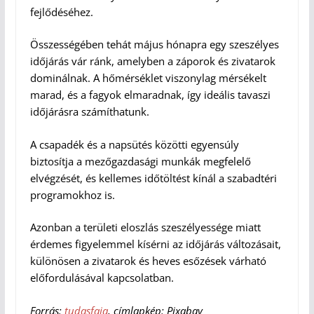
fejlődéséhez.
Összességében tehát május hónapra egy szeszélyes
időjárás vár ránk, amelyben a záporok és zivatarok
dominálnak. A hőmérséklet viszonylag mérsékelt
marad, és a fagyok elmaradnak, így ideális tavaszi
időjárásra számíthatunk.
A csapadék és a napsütés közötti egyensúly
biztosítja a mezőgazdasági munkák megfelelő
elvégzését, és kellemes időtöltést kínál a szabadtéri
programokhoz is.
Azonban a területi eloszlás szeszélyessége miatt
érdemes figyelemmel kísérni az időjárás változásait,
különösen a zivatarok és heves esőzések várható
előfordulásával kapcsolatban.
Forrás:
tudasfaja
, címlapkép: Pixabay