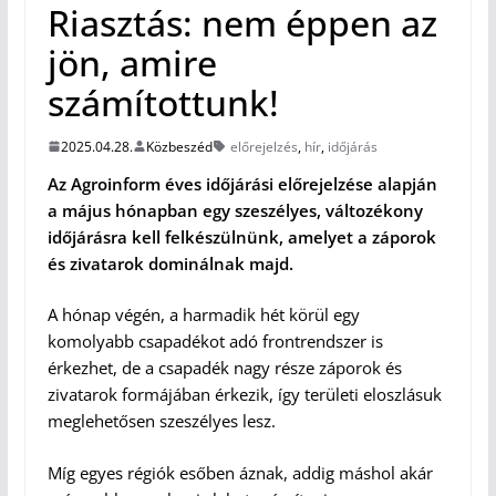
Riasztás: nem éppen az
jön, amire
számítottunk!
2025.04.28.
Közbeszéd
előrejelzés
,
hír
,
időjárás
Az Agroinform éves időjárási előrejelzése alapján
a május hónapban egy szeszélyes, változékony
időjárásra kell felkészülnünk, amelyet a záporok
és zivatarok dominálnak majd.
A hónap végén, a harmadik hét körül egy
komolyabb csapadékot adó frontrendszer is
érkezhet, de a csapadék nagy része záporok és
zivatarok formájában érkezik, így területi eloszlásuk
meglehetősen szeszélyes lesz.
Míg egyes régiók esőben áznak, addig máshol akár