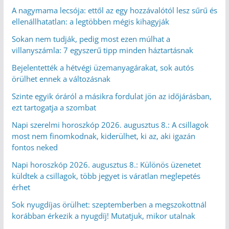
A nagymama lecsója: ettől az egy hozzávalótól lesz sűrű és
ellenállhatatlan: a legtöbben mégis kihagyják
Sokan nem tudják, pedig most ezen múlhat a
villanyszámla: 7 egyszerű tipp minden háztartásnak
Bejelentették a hétvégi üzemanyagárakat, sok autós
örülhet ennek a változásnak
Szinte egyik óráról a másikra fordulat jön az időjárásban,
ezt tartogatja a szombat
Napi szerelmi horoszkóp 2026. augusztus 8.: A csillagok
most nem finomkodnak, kiderülhet, ki az, aki igazán
fontos neked
Napi horoszkóp 2026. augusztus 8.: Különös üzenetet
küldtek a csillagok, több jegyet is váratlan meglepetés
érhet
Sok nyugdíjas örülhet: szeptemberben a megszokottnál
korábban érkezik a nyugdíj! Mutatjuk, mikor utalnak