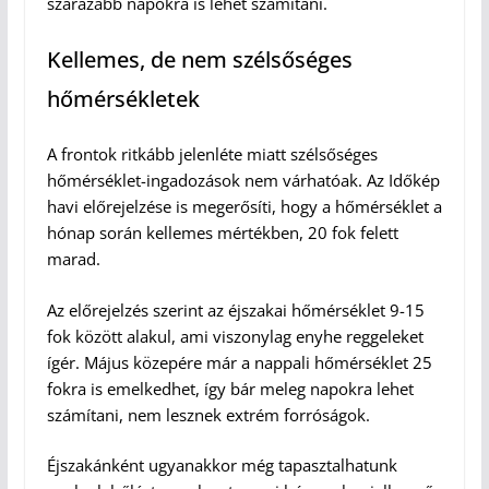
szárazabb napokra is lehet számítani.
Kellemes, de nem szélsőséges
hőmérsékletek
A frontok ritkább jelenléte miatt szélsőséges
hőmérséklet-ingadozások nem várhatóak. Az Időkép
havi előrejelzése is megerősíti, hogy a hőmérséklet a
hónap során kellemes mértékben, 20 fok felett
marad.
Az előrejelzés szerint az éjszakai hőmérséklet 9-15
fok között alakul, ami viszonylag enyhe reggeleket
ígér. Május közepére már a nappali hőmérséklet 25
fokra is emelkedhet, így bár meleg napokra lehet
számítani, nem lesznek extrém forróságok.
Éjszakánként ugyanakkor még tapasztalhatunk