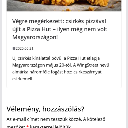
Végre megérkezett: csirkés pizzával
újít a Pizza Hut – ilyen még nem volt
Magyarországon!
2025.05.21.
Új csirkés kínálattal bővül a Pizza Hut étlapja
Magyarországon május 20-tól. A WingStreet nevű
almárka háromféle fogást hoz: csirkeszárnyat,
csirkemell
Vélemény, hozzászólás?
Az e-mail címet nem tesszük közzé.
A kötelező
mezőket
*
karakterrel jelöltük