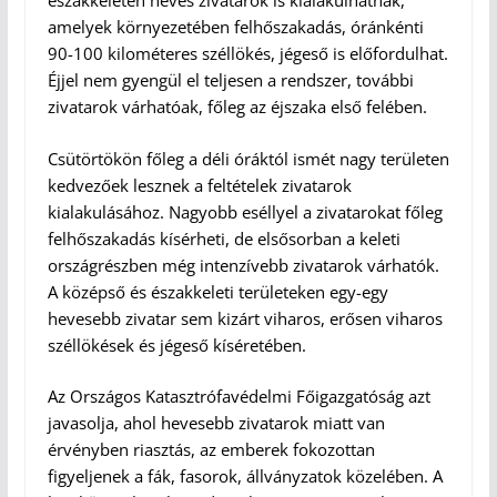
északkeleten heves zivatarok is kialakulhatnak,
amelyek környezetében felhőszakadás, óránkénti
90-100 kilométeres széllökés, jégeső is előfordulhat.
Éjjel nem gyengül el teljesen a rendszer, további
zivatarok várhatóak, főleg az éjszaka első felében.
Csütörtökön főleg a déli óráktól ismét nagy területen
kedvezőek lesznek a feltételek zivatarok
kialakulásához. Nagyobb eséllyel a zivatarokat főleg
felhőszakadás kísérheti, de elsősorban a keleti
országrészben még intenzívebb zivatarok várhatók.
A középső és északkeleti területeken egy-egy
hevesebb zivatar sem kizárt viharos, erősen viharos
széllökések és jégeső kíséretében.
Az Országos Katasztrófavédelmi Főigazgatóság azt
javasolja, ahol hevesebb zivatarok miatt van
érvényben riasztás, az emberek fokozottan
figyeljenek a fák, fasorok, állványzatok közelében. A