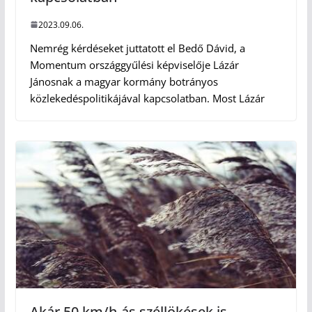
2023.09.06.
Nemrég kérdéseket juttatott el Bedő Dávid, a
Momentum országgyűlési képviselője Lázár
Jánosnak a magyar kormány botrányos
közlekedéspolitikájával kapcsolatban. Most Lázár
Akár 50 km/h-ás széllökések is