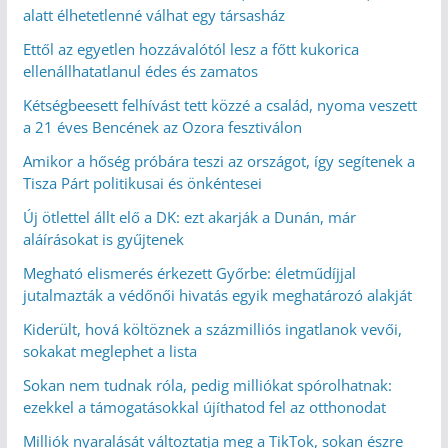
alatt élhetetlenné válhat egy társasház
Ettől az egyetlen hozzávalótól lesz a főtt kukorica
ellenállhatatlanul édes és zamatos
Kétségbeesett felhívást tett közzé a család, nyoma veszett
a 21 éves Bencének az Ozora fesztiválon
Amikor a hőség próbára teszi az országot, így segítenek a
Tisza Párt politikusai és önkéntesei
Új ötlettel állt elő a DK: ezt akarják a Dunán, már
aláírásokat is gyűjtenek
Megható elismerés érkezett Győrbe: életműdíjjal
jutalmazták a védőnői hivatás egyik meghatározó alakját
Kiderült, hová költöznek a százmilliós ingatlanok vevői,
sokakat meglephet a lista
Sokan nem tudnak róla, pedig milliókat spórolhatnak:
ezekkel a támogatásokkal újíthatod fel az otthonodat
Milliók nyaralását változtatja meg a TikTok, sokan észre