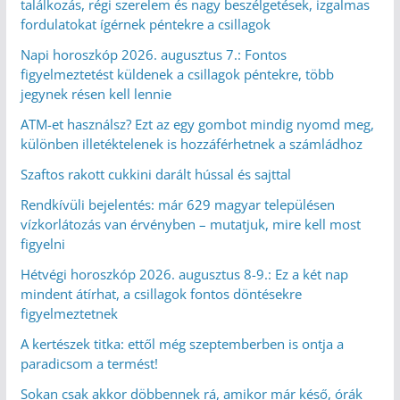
találkozás, régi szerelem és nagy beszélgetések, izgalmas
fordulatokat ígérnek péntekre a csillagok
Napi horoszkóp 2026. augusztus 7.: Fontos
figyelmeztetést küldenek a csillagok péntekre, több
jegynek résen kell lennie
ATM-et használsz? Ezt az egy gombot mindig nyomd meg,
különben illetéktelenek is hozzáférhetnek a számládhoz
Szaftos rakott cukkini darált hússal és sajttal
Rendkívüli bejelentés: már 629 magyar településen
vízkorlátozás van érvényben – mutatjuk, mire kell most
figyelni
Hétvégi horoszkóp 2026. augusztus 8-9.: Ez a két nap
mindent átírhat, a csillagok fontos döntésekre
figyelmeztetnek
A kertészek titka: ettől még szeptemberben is ontja a
paradicsom a termést!
Sokan csak akkor döbbennek rá, amikor már késő, órák