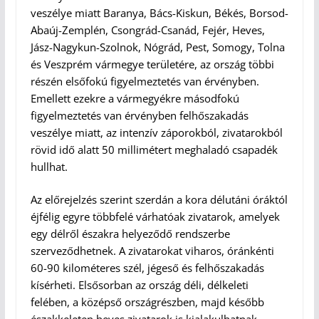
veszélye miatt Baranya, Bács-Kiskun, Békés, Borsod-
Abaúj-Zemplén, Csongrád-Csanád, Fejér, Heves,
Jász-Nagykun-Szolnok, Nógrád, Pest, Somogy, Tolna
és Veszprém vármegye területére, az ország többi
részén elsőfokú figyelmeztetés van érvényben.
Emellett ezekre a vármegyékre másodfokú
figyelmeztetés van érvényben felhőszakadás
veszélye miatt, az intenzív záporokból, zivatarokból
rövid idő alatt 50 millimétert meghaladó csapadék
hullhat.
Az előrejelzés szerint szerdán a kora délutáni óráktól
éjfélig egyre többfelé várhatóak zivatarok, amelyek
egy délről északra helyeződő rendszerbe
szerveződhetnek. A zivatarokat viharos, óránkénti
60-90 kilométeres szél, jégeső és felhőszakadás
kísérheti. Elsősorban az ország déli, délkeleti
felében, a középső országrészben, majd később