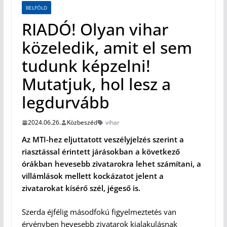
BELFÖLD
RIADÓ! Olyan vihar
közeledik, amit el sem
tudunk képzelni!
Mutatjuk, hol lesz a
legdurvább
2024.06.26.
Közbeszéd
vihar
Az MTI-hez eljuttatott veszélyjelzés szerint a
riasztással érintett járásokban a következő
órákban hevesebb zivatarokra lehet számítani, a
villámlások mellett kockázatot jelent a
zivatarokat kísérő szél, jégeső is.
Szerda éjfélig másodfokú figyelmeztetés van
érvényben hevesebb zivatarok kialakulásnak