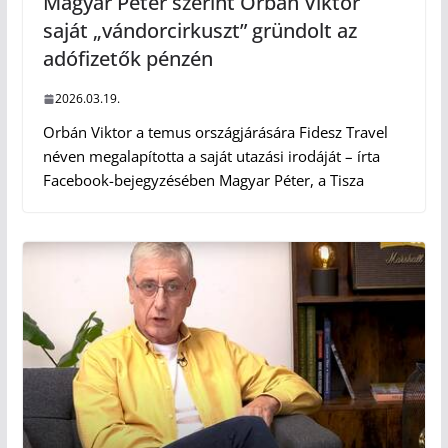
Magyar Péter szerint Orbán Viktor
saját „vándorcirkuszt” gründolt az
adófizetők pénzén
2026.03.19.
Orbán Viktor a temus országjárására Fidesz Travel
néven megalapította a saját utazási irodáját – írta
Facebook-bejegyzésében Magyar Péter, a Tisza