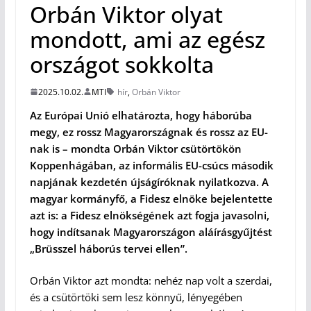
Orbán Viktor olyat
mondott, ami az egész
országot sokkolta
2025.10.02.
MTI
hír
,
Orbán Viktor
Az Európai Unió elhatározta, hogy háborúba
megy, ez rossz Magyarországnak és rossz az EU-
nak is – mondta Orbán Viktor csütörtökön
Koppenhágában, az informális EU-csúcs második
napjának kezdetén újságíróknak nyilatkozva. A
magyar kormányfő, a Fidesz elnöke bejelentette
azt is: a Fidesz elnökségének azt fogja javasolni,
hogy indítsanak Magyarországon aláírásgyűjtést
„Brüsszel háborús tervei ellen”.
Orbán Viktor azt mondta: nehéz nap volt a szerdai,
és a csütörtöki sem lesz könnyű, lényegében