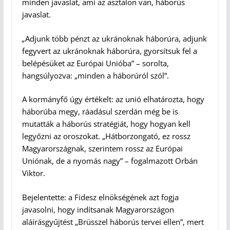
minden javaslat, ami az asztalon van, háborús
javaslat.
„
Adjunk több pénzt az ukránoknak háborúra, adjunk
fegyvert az ukránoknak háborúra, gyorsítsuk fel a
belépésüket az Európai Unióba” – sorolta,
hangsúlyozva: „minden a háborúról szól”.
A kormányfő úgy értékelt: az unió elhatározta, hogy
háborúba megy, ráadásul szerdán még be is
mutatták a háborús stratégiát, hogy hogyan kell
legyőzni az oroszokat. „Hátborzongató, ez rossz
Magyarországnak, szerintem rossz az Európai
Uniónak, de a nyomás nagy” – fogalmazott Orbán
Viktor.
Bejelentette: a Fidesz elnökségének azt fogja
javasolni, hogy indítsanak Magyarországon
aláírásgyűjtést „Brüsszel háborús tervei ellen”, mert