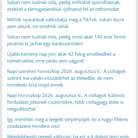
Sokan nem tudnak róla, pedig milliókat spórolhatnak:
ezekkel a támogatásokkal újíthatod fel az otthonodat
Milliók nyaralását változtatja meg a TikTok, sokan észre
sem veszik, mi történik velük
Sokan nem tudnak róla, pedig most akár 140 ezer forint
jóváírás is járhat egy bankszámláért
Újabb kemény nap jön: akár 42 fokig emelkedhet a
hőmérséklet, erre senki sem vágyott
Napi szerelmi horoszkóp 2026. augusztus 6.: A csillagok
szerint ma valaki visszatérhet az életedbe, de nem
mindenki örül majd ennek
Napi horoszkóp 2026. augusztus 6.: A csillagok különös
fordulatot jeleznek csütörtökre, több csillagjegy élete is
megváltozhat
Így mentheti meg a leégett serpenyőjét: ez a nagyi filléres
csodaszere mindent visz!
Megdöbbentő reggeli változás: ha ezt a 4 dolgot teszi este,