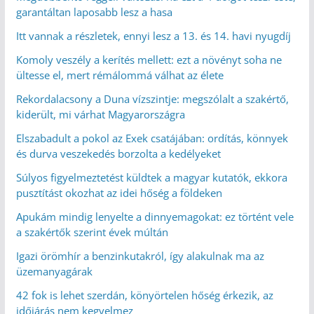
garantáltan laposabb lesz a hasa
Itt vannak a részletek, ennyi lesz a 13. és 14. havi nyugdíj
Komoly veszély a kerítés mellett: ezt a növényt soha ne
ültesse el, mert rémálommá válhat az élete
Rekordalacsony a Duna vízszintje: megszólalt a szakértő,
kiderült, mi várhat Magyarországra
Elszabadult a pokol az Exek csatájában: ordítás, könnyek
és durva veszekedés borzolta a kedélyeket
Súlyos figyelmeztetést küldtek a magyar kutatók, ekkora
pusztítást okozhat az idei hőség a földeken
Apukám mindig lenyelte a dinnyemagokat: ez történt vele
a szakértők szerint évek múltán
Igazi örömhír a benzinkutakról, így alakulnak ma az
üzemanyagárak
42 fok is lehet szerdán, könyörtelen hőség érkezik, az
időjárás nem kegyelmez