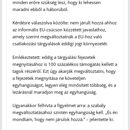
minden erőre szükség lesz, hogy ki lehessen
maradni ebből a háborúból.
Kérdésre válaszolva közölte: nem járult hozzá ahhoz
az informális EU-csúcson közzétett javaslathoz,
amely szerint megváltoztatnák a EU-hoz való
csatlakozási tárgyalások eddigi jogi környezetét.
Emlékeztetett: eddig a tárgyalási fejezetek
megnyitásához is 100 százalékos támogatás kellett a
tagok részéről. Ezt úgy akarják megváltoztatni, hogy
a fejezetek megnyitása ne követeljen
egyhangúságot, legyen elég minősített többség, és a
lezárásnál maradjon meg az egyhangúság.
Ugyanakkor felhívta a figyelmet arra: a szabály
megváltoztatásához szintén egyhangúság kell. „És én
mondtam, hogy nem járulok hozzá.” – jelentette ki.