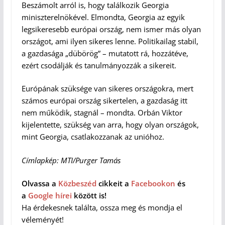
Beszámolt arról is, hogy találkozik Georgia
miniszterelnökével. Elmondta, Georgia az egyik
legsikeresebb európai ország, nem ismer más olyan
országot, ami ilyen sikeres lenne. Politikailag stabil,
a gazdasága „dübörög” – mutatott rá, hozzátéve,
ezért csodálják és tanulmányozzák a sikereit.
Európának szüksége van sikeres országokra, mert
számos európai ország sikertelen, a gazdaság itt
nem működik, stagnál – mondta. Orbán Viktor
kijelentette, szükség van arra, hogy olyan országok,
mint Georgia, csatlakozzanak az unióhoz.
Címlapkép: MTI/Purger Tamás
Olvassa a
Közbeszéd
cikkeit a
Facebookon
és
a
Google hírei
között is!
Ha érdekesnek találta, ossza meg és mondja el
véleményét!