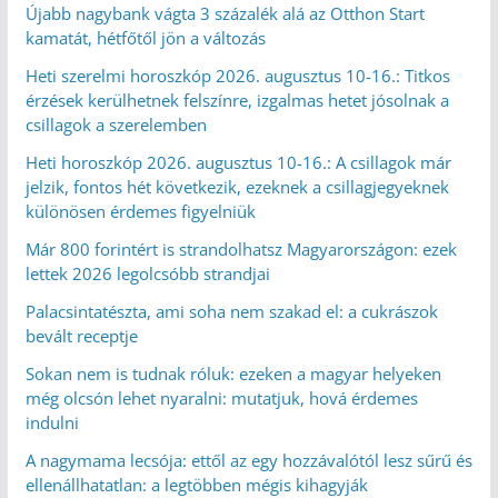
Újabb nagybank vágta 3 százalék alá az Otthon Start
kamatát, hétfőtől jön a változás
Heti szerelmi horoszkóp 2026. augusztus 10-16.: Titkos
érzések kerülhetnek felszínre, izgalmas hetet jósolnak a
csillagok a szerelemben
Heti horoszkóp 2026. augusztus 10-16.: A csillagok már
jelzik, fontos hét következik, ezeknek a csillagjegyeknek
különösen érdemes figyelniük
Már 800 forintért is strandolhatsz Magyarországon: ezek
lettek 2026 legolcsóbb strandjai
Palacsintatészta, ami soha nem szakad el: a cukrászok
bevált receptje
Sokan nem is tudnak róluk: ezeken a magyar helyeken
még olcsón lehet nyaralni: mutatjuk, hová érdemes
indulni
A nagymama lecsója: ettől az egy hozzávalótól lesz sűrű és
ellenállhatatlan: a legtöbben mégis kihagyják