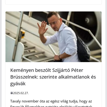
Keményen beszólt Szijjártó Péter
Brüsszelnek: szerinte alkalmatlanok és
gyávák
2025.02.27.
Tavaly november óta az egész világ tudja, hogy az
Egyesült Államokban patrióta elnököt választottak.