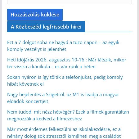
A Közbeszéd legfrissebb hírei
Ezt a 7 dolgot soha ne hagyd a tűző napon – az egyik
komoly veszélyt is jelenthet
Heti időjárás 2026. augusztus 10-16.: Már látszik, mikor
tér vissza a kánikula – ez vár ránk a héten
Sokan nyáron is így töltik a telefonjukat, pedig komoly
hibát követnek el
Nagy bejelentés a Szigetről: az M1 is leadja a magyar
előadók koncertjeit
Nem tudod, mit nézz hétvégén? Ezek a filmek garantáltan
meghozzák a kedved a filmezéshez
Már most érdemes felkészülni az iskolakezdésre, ez a
néhány dolog sok stressztől kímélheti meg a családot