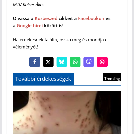
MTI/ Kaiser Ákos
Olvassa a
Közbeszéd
cikkeit a
Facebookon
és
a
Google hírei
között is!
Ha érdekesnek találta, ossza meg és mondja el
véleményét!