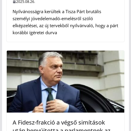
2025.08.26.
Nyilvánosságra kerültek a Tisza Párt brutális
személyi jövedelemadó-emelésről szóló
elképzelései, az új tervekből nyilvánvaló, hogy a párt
korábbi ígéretei durva
A Fidesz-frakció a végső simítások
után benyújtotta a parlamentnek az