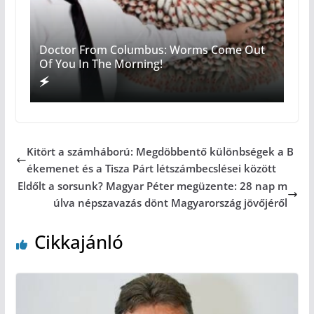
Doctor From Columbus: Worms Come Out
Of You In The Morning!
Kitört a számháború: Megdöbbentő különbségek a B
ékemenet és a Tisza Párt létszámbecslései között
Eldőlt a sorsunk? Magyar Péter megüzente: 28 nap m
úlva népszavazás dönt Magyarország jövőjéről
Cikkajánló