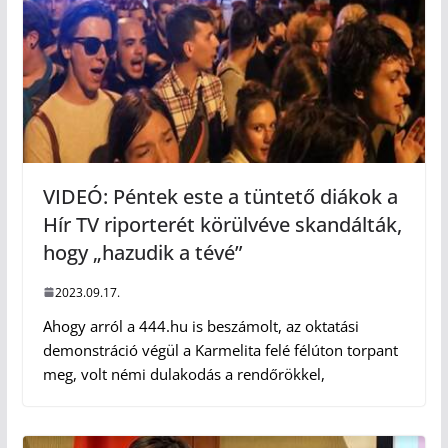
VIDEÓ: Péntek este a tüntető diákok a
Hír TV riporterét körülvéve skandálták,
hogy „hazudik a tévé”
2023.09.17.
Ahogy arról a 444.hu is beszámolt, az oktatási
demonstráció végül a Karmelita felé félúton torpant
meg, volt némi dulakodás a rendőrökkel,