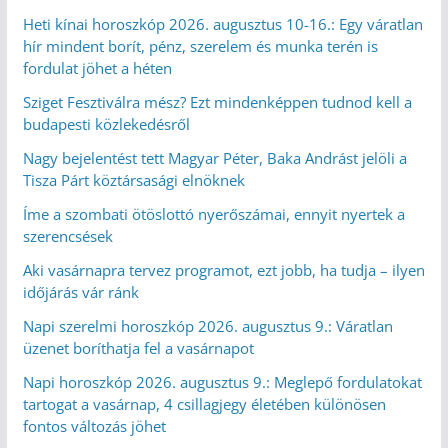
Heti kínai horoszkóp 2026. augusztus 10-16.: Egy váratlan
hír mindent borít, pénz, szerelem és munka terén is
fordulat jöhet a héten
Sziget Fesztiválra mész? Ezt mindenképpen tudnod kell a
budapesti közlekedésről
Nagy bejelentést tett Magyar Péter, Baka Andrást jelöli a
Tisza Párt köztársasági elnöknek
Íme a szombati ötöslottó nyerőszámai, ennyit nyertek a
szerencsések
Aki vasárnapra tervez programot, ezt jobb, ha tudja – ilyen
időjárás vár ránk
Napi szerelmi horoszkóp 2026. augusztus 9.: Váratlan
üzenet boríthatja fel a vasárnapot
Napi horoszkóp 2026. augusztus 9.: Meglepő fordulatokat
tartogat a vasárnap, 4 csillagjegy életében különösen
fontos változás jöhet