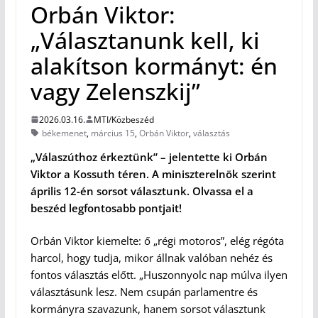
Orbán Viktor:
„Választanunk kell, ki
alakítson kormányt: én
vagy Zelenszkij”
2026.03.16.
MTI/Közbeszéd
békemenet
,
március 15
,
Orbán Viktor
,
választás
„Válaszúthoz érkeztünk” – jelentette ki Orbán
Viktor a Kossuth téren. A miniszterelnök szerint
április 12-én sorsot választunk. Olvassa el a
beszéd legfontosabb pontjait!
Orbán Viktor kiemelte: ő „régi motoros”, elég régóta
harcol, hogy tudja, mikor állnak valóban nehéz és
fontos választás előtt. „Huszonnyolc nap múlva ilyen
választásunk lesz. Nem csupán parlamentre és
kormányra szavazunk, hanem sorsot választunk