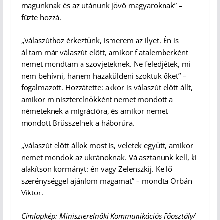
magunknak és az utánunk jövő magyaroknak” –
fűzte hozzá.
„Válaszúthoz érkeztünk, ismerem az ilyet. Én is
álltam már válaszút előtt, amikor fiatalemberként
nemet mondtam a szovjeteknek. Ne feledjétek, mi
nem behívni, hanem hazaküldeni szoktuk őket” –
fogalmazott. Hozzátette: akkor is válaszút előtt állt,
amikor miniszterelnökként nemet mondott a
németeknek a migrációra, és amikor nemet
mondott Brüsszelnek a háborúra.
„Válaszút előtt állok most is, veletek együtt, amikor
nemet mondok az ukránoknak. Választanunk kell, ki
alakítson kormányt: én vagy Zelenszkij. Kellő
szerénységgel ajánlom magamat” – mondta Orbán
Viktor.
Címlapkép: Miniszterelnöki Kommunikációs Főosztály/