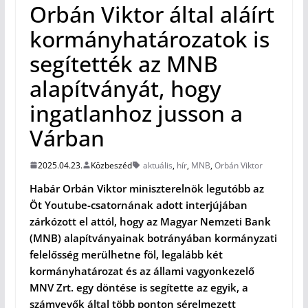
Orbán Viktor által aláírt
kormányhatározatok is
segítették az MNB
alapítványát, hogy
ingatlanhoz jusson a
Várban
2025.04.23.
Közbeszéd
aktuális
,
hír
,
MNB
,
Orbán Viktor
Habár Orbán Viktor miniszterelnök legutóbb az
Öt Youtube-csatornának adott interjújában
zárkózott el attól, hogy az Magyar Nemzeti Bank
(MNB) alapítványainak botrányában kormányzati
felelősség merülhetne föl, legalább két
kormányhatározat és az állami vagyonkezelő
MNV Zrt. egy döntése is segítette az egyik, a
számvevők által több ponton sérelmezett