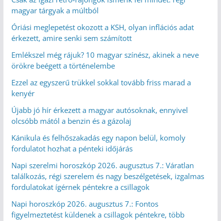
magyar tárgyak a múltból
Óriási meglepetést okozott a KSH, olyan inflációs adat
érkezett, amire senki sem számított
Emlékszel még rájuk? 10 magyar színész, akinek a neve
örökre beégett a történelembe
Ezzel az egyszerű trükkel sokkal tovább friss marad a
kenyér
Újabb jó hír érkezett a magyar autósoknak, ennyivel
olcsóbb mától a benzin és a gázolaj
Kánikula és felhőszakadás egy napon belül, komoly
fordulatot hozhat a pénteki időjárás
Napi szerelmi horoszkóp 2026. augusztus 7.: Váratlan
találkozás, régi szerelem és nagy beszélgetések, izgalmas
fordulatokat ígérnek péntekre a csillagok
Napi horoszkóp 2026. augusztus 7.: Fontos
figyelmeztetést küldenek a csillagok péntekre, több