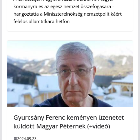
kormányra és az egész nemzet összefogására –
hangoztatta a Miniszterelnökség nemzetpolitikáért
felelős államtitkára hétfőn
Gyurcsány Ferenc keményen üzenetet
küldött Magyar Péternek (+videó)
2024.09.23.