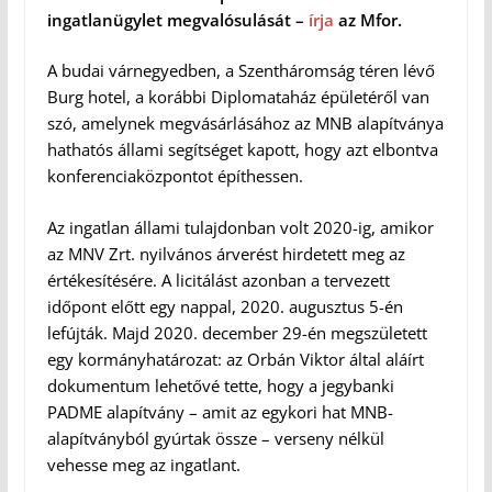
ingatlanügylet megvalósulását –
írja
az Mfor.
A budai várnegyedben, a Szentháromság téren lévő
Burg hotel, a korábbi Diplomataház épületéről van
szó, amelynek megvásárlásához az MNB alapítványa
hathatós állami segítséget kapott, hogy azt elbontva
konferenciaközpontot építhessen.
Az ingatlan állami tulajdonban volt 2020-ig, amikor
az MNV Zrt. nyilvános árverést hirdetett meg az
értékesítésére. A licitálást azonban a tervezett
időpont előtt egy nappal, 2020. augusztus 5-én
lefújták. Majd 2020. december 29-én megszületett
egy kormányhatározat: az Orbán Viktor által aláírt
dokumentum lehetővé tette, hogy a jegybanki
PADME alapítvány – amit az egykori hat MNB-
alapítványból gyúrtak össze – verseny nélkül
vehesse meg az ingatlant.