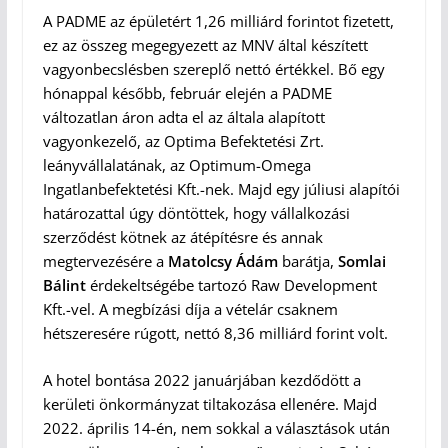
A PADME az épületért 1,26 milliárd forintot fizetett,
ez az összeg megegyezett az MNV által készített
vagyonbecslésben szereplő nettó értékkel. Bő egy
hónappal később, február elején a PADME
változatlan áron adta el az általa alapított
vagyonkezelő, az Optima Befektetési Zrt.
leányvállalatának, az Optimum-Omega
Ingatlanbefektetési Kft.-nek. Majd egy júliusi alapítói
határozattal úgy döntöttek, hogy vállalkozási
szerződést kötnek az átépítésre és annak
megtervezésére a
Matolcsy Ádám
barátja,
Somlai
Bálint
érdekeltségébe tartozó Raw Development
Kft.-vel. A megbízási díja a vételár csaknem
hétszeresére rúgott, nettó 8,36 milliárd forint volt.
A hotel bontása 2022 januárjában kezdődött a
kerületi önkormányzat tiltakozása ellenére. Majd
2022. április 14-én, nem sokkal a választások után