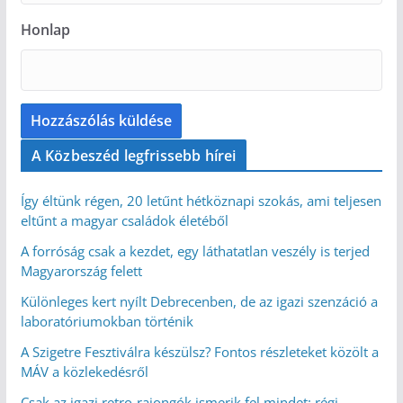
Honlap
A Közbeszéd legfrissebb hírei
Így éltünk régen, 20 letűnt hétköznapi szokás, ami teljesen
eltűnt a magyar családok életéből
A forróság csak a kezdet, egy láthatatlan veszély is terjed
Magyarország felett
Különleges kert nyílt Debrecenben, de az igazi szenzáció a
laboratóriumokban történik
A Szigetre Fesztiválra készülsz? Fontos részleteket közölt a
MÁV a közlekedésről
Csak az igazi retro-rajongók ismerik fel mindet: régi