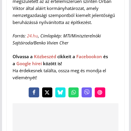
megszületett az az értelemszerűen szintén Orbán
Viktor által aláírt kormányhatározat, amely
nemzetgazdasági szempontból kiemelt jelentőségű
beruházássá nyilvánította az építkezést.
Forrás:
24.hu
, Címlapkép: MTI/Miniszterelnöki
Sajtóiroda/Benko Vivien Cher
Olvassa a
Közbeszéd
cikkeit a
Facebookon
és
a
Google hírei
között is!
Ha érdekesnek találta, ossza meg és mondja el
véleményét!