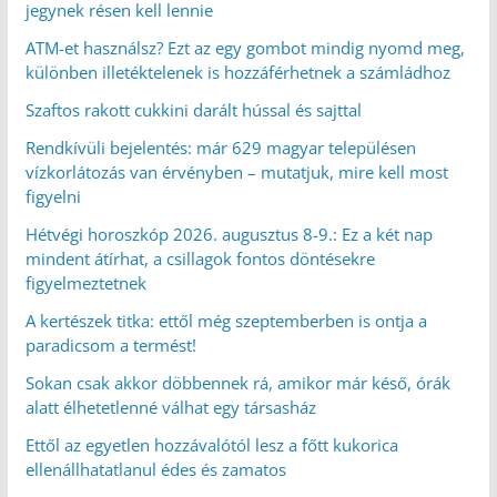
jegynek résen kell lennie
ATM-et használsz? Ezt az egy gombot mindig nyomd meg,
különben illetéktelenek is hozzáférhetnek a számládhoz
Szaftos rakott cukkini darált hússal és sajttal
Rendkívüli bejelentés: már 629 magyar településen
vízkorlátozás van érvényben – mutatjuk, mire kell most
figyelni
Hétvégi horoszkóp 2026. augusztus 8-9.: Ez a két nap
mindent átírhat, a csillagok fontos döntésekre
figyelmeztetnek
A kertészek titka: ettől még szeptemberben is ontja a
paradicsom a termést!
Sokan csak akkor döbbennek rá, amikor már késő, órák
alatt élhetetlenné válhat egy társasház
Ettől az egyetlen hozzávalótól lesz a főtt kukorica
ellenállhatatlanul édes és zamatos