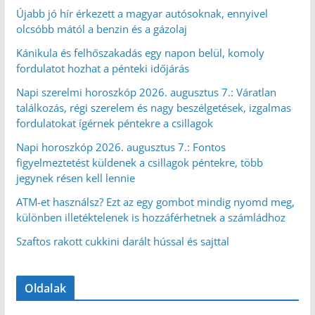
Újabb jó hír érkezett a magyar autósoknak, ennyivel
olcsóbb mától a benzin és a gázolaj
Kánikula és felhőszakadás egy napon belül, komoly
fordulatot hozhat a pénteki időjárás
Napi szerelmi horoszkóp 2026. augusztus 7.: Váratlan
találkozás, régi szerelem és nagy beszélgetések, izgalmas
fordulatokat ígérnek péntekre a csillagok
Napi horoszkóp 2026. augusztus 7.: Fontos
figyelmeztetést küldenek a csillagok péntekre, több
jegynek résen kell lennie
ATM-et használsz? Ezt az egy gombot mindig nyomd meg,
különben illetéktelenek is hozzáférhetnek a számládhoz
Szaftos rakott cukkini darált hússal és sajttal
Oldalak