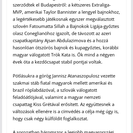
szerződtek el Budapestről: a kétszeres Extraliga-
MVP, amerikai Taylor Bannister a lengyel bajnokhoz,
a legértékesebb játékosnak egyszer megválasztott
szlovén Fatoumatta Sillah a Bajnokok Ligája-győztes
olasz Coneglianóhoz igazolt, de távozott az azeri
csapatkapitány Ajsan Abdulazimova és a hozzá
hasonlóan ötszörös bajnok és kupagyőztes, korábbi
magyar válogatott Trök Kata is. Ők mind a négyen
évek óta a kezdőcsapat stabil pontjai voltak.
Pótlásukra a görög Jannisz Atanaszopulosz vezette
szakmai stáb fiatal magyarok mellett amerikai és
brazil röplabdázóval, a szlovák válogatott
feladóátlójával, valamint a magyar nemzeti
csapattag Kiss Grétával erősített. Az együttesnek a
változások ellenére is a címvédés a célja még úgy is,
hogy csak négy külföldit foglalkoztat.
A sorozatban háromszor a legjobb magyarországi