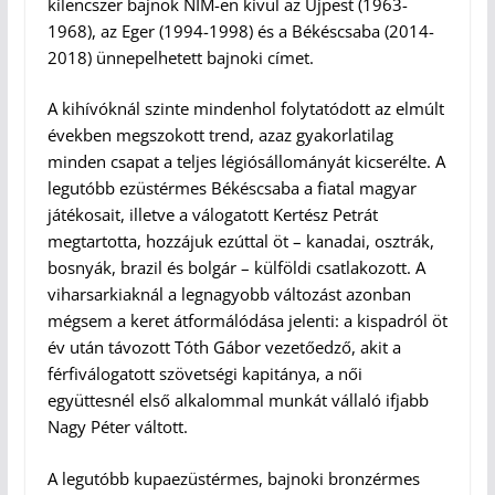
kilencszer bajnok NIM-en kívül az Újpest (1963-
1968), az Eger (1994-1998) és a Békéscsaba (2014-
2018) ünnepelhetett bajnoki címet.
A kihívóknál szinte mindenhol folytatódott az elmúlt
években megszokott trend, azaz gyakorlatilag
minden csapat a teljes légiósállományát kicserélte. A
legutóbb ezüstérmes Békéscsaba a fiatal magyar
játékosait, illetve a válogatott Kertész Petrát
megtartotta, hozzájuk ezúttal öt – kanadai, osztrák,
bosnyák, brazil és bolgár – külföldi csatlakozott. A
viharsarkiaknál a legnagyobb változást azonban
mégsem a keret átformálódása jelenti: a kispadról öt
év után távozott Tóth Gábor vezetőedző, akit a
férfiválogatott szövetségi kapitánya, a női
együttesnél első alkalommal munkát vállaló ifjabb
Nagy Péter váltott.
A legutóbb kupaezüstérmes, bajnoki bronzérmes