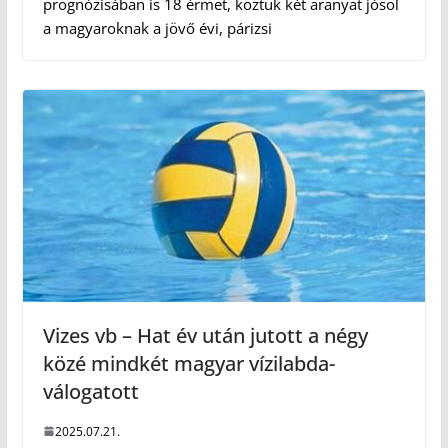
prognózisában is 18 érmet, köztük két aranyat jósol
a magyaroknak a jövő évi, párizsi
Vizes vb – Hat év után jutott a négy
közé mindkét magyar vízilabda-
válogatott
2025.07.21.