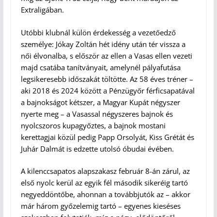
Extraligában.
Utóbbi klubnál külön érdekesség a vezetőedző
személye: Jókay Zoltán hét idény után tér vissza a
női élvonalba, s először az ellen a Vasas ellen vezeti
majd csatába tanítványait, amelynél pályafutása
legsikeresebb időszakát töltötte. Az 58 éves tréner –
aki 2018 és 2024 között a Pénzügyőr férficsapatával
a bajnokságot kétszer, a Magyar Kupát négyszer
nyerte meg – a Vasassal négyszeres bajnok és
nyolcszoros kupagyőztes, a bajnok mostani
kerettagjai közül pedig Papp Orsolyát, Kiss Grétát és
Juhár Dalmát is edzette utolsó óbudai évében.
A kilenccsapatos alapszakasz február 8-án zárul, az
első nyolc kerül az egyik fél második sikeréig tartó
negyeddöntőbe, ahonnan a továbbjutók az – akkor
már három győzelemig tartó – egyenes kieséses