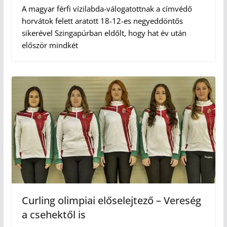
A magyar férfi vízilabda-válogatottnak a címvédő
horvátok felett aratott 18-12-es negyeddöntős
sikerével Szingapúrban eldőlt, hogy hat év után
először mindkét
Curling olimpiai előselejtező – Vereség
a csehektől is