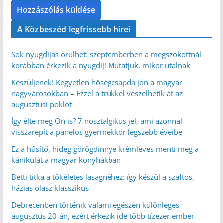
A Közbeszéd legfrissebb hírei
Sok nyugdíjas örülhet: szeptemberben a megszokottnál
korábban érkezik a nyugdíj! Mutatjuk, mikor utalnak
Készüljenek! Kegyetlen hőségcsapda jön a magyar
nagyvárosokban – Ezzel a trükkel vészelhetik át az
augusztusi poklot
Így élte meg Ön is? 7 nosztalgikus jel, ami azonnal
visszarepít a panelos gyermekkor legszebb éveibe
Ez a hűsítő, hideg görögdinnye krémleves menti meg a
kánikulát a magyar konyhákban
Betti titka a tökéletes lasagnéhez: így készül a szaftos,
házias olasz klasszikus
Debrecenben történik valami egészen különleges
augusztus 20-án, ezért érkezik ide több tízezer ember