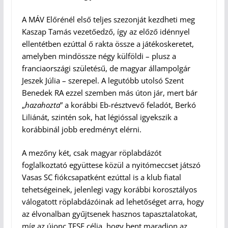
A MÁV Előrénél első teljes szezonját kezdheti meg
Kaszap Tamás vezetőedző, így az előző idénnyel
ellentétben ezúttal ő rakta össze a játékoskeretet,
amelyben mindössze négy külföldi – plusz a
franciaországi születésű, de magyar állampolgár
Jeszek Júlia – szerepel. A legutóbb utolsó Szent
Benedek RA ezzel szemben más úton jár, mert bár
„
hazahozta
” a korábbi Eb-résztvevő feladót, Berkó
Liliánát, szintén sok, hat légióssal igyekszik a
korábbinál jobb eredményt elérni.
A mezőny két, csak magyar röplabdázót
foglalkoztató együttese közül a nyitómeccset játszó
Vasas SC fiókcsapatként ezúttal is a klub fiatal
tehetségeinek, jelenlegi vagy korábbi korosztályos
válogatott röplabdázóinak ad lehetőséget arra, hogy
az élvonalban gyűjtsenek hasznos tapasztalatokat,
míg az újonc TFSE célja, hogy bent maradjon az