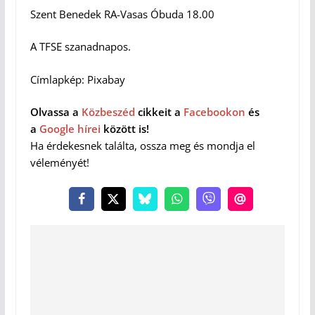
Szent Benedek RA-Vasas Óbuda 18.00
A TFSE szanadnapos.
Címlapkép: Pixabay
Olvassa a
Közbeszéd
cikkeit a
Facebookon
és
a
Google hírei
között is!
Ha érdekesnek találta, ossza meg és mondja el
véleményét!