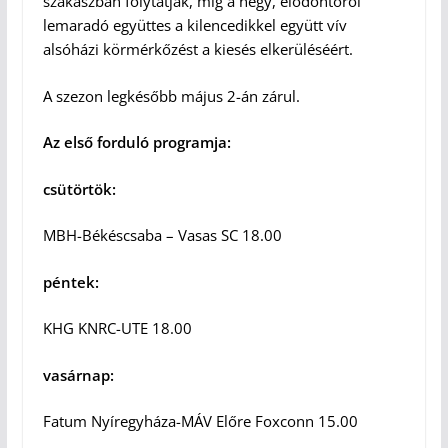
szakaszban folytatják, míg a négy, elődöntőről
lemaradó együttes a kilencedikkel együtt vív
alsóházi körmérkőzést a kiesés elkerüléséért.
A szezon legkésőbb május 2-án zárul.
Az első forduló programja:
csütörtök:
MBH-Békéscsaba – Vasas SC 18.00
péntek:
KHG KNRC-UTE 18.00
vasárnap:
Fatum Nyíregyháza-MÁV Előre Foxconn 15.00