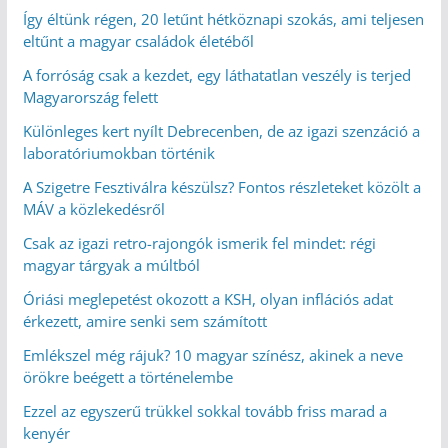
Így éltünk régen, 20 letűnt hétköznapi szokás, ami teljesen
eltűnt a magyar családok életéből
A forróság csak a kezdet, egy láthatatlan veszély is terjed
Magyarország felett
Különleges kert nyílt Debrecenben, de az igazi szenzáció a
laboratóriumokban történik
A Szigetre Fesztiválra készülsz? Fontos részleteket közölt a
MÁV a közlekedésről
Csak az igazi retro-rajongók ismerik fel mindet: régi
magyar tárgyak a múltból
Óriási meglepetést okozott a KSH, olyan inflációs adat
érkezett, amire senki sem számított
Emlékszel még rájuk? 10 magyar színész, akinek a neve
örökre beégett a történelembe
Ezzel az egyszerű trükkel sokkal tovább friss marad a
kenyér