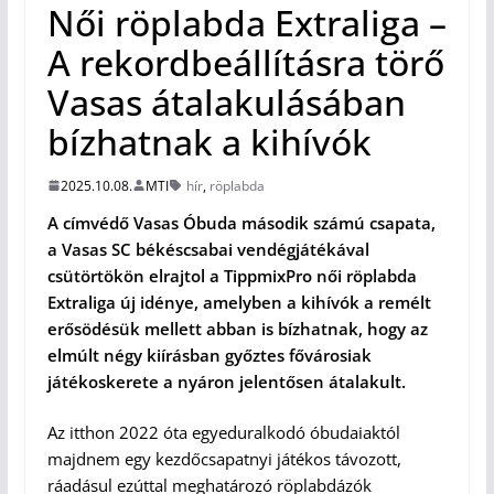
Női röplabda Extraliga –
A rekordbeállításra törő
Vasas átalakulásában
bízhatnak a kihívók
2025.10.08.
MTI
hír
,
röplabda
A címvédő Vasas Óbuda második számú csapata,
a Vasas SC békéscsabai vendégjátékával
csütörtökön elrajtol a TippmixPro női röplabda
Extraliga új idénye, amelyben a kihívók a remélt
erősödésük mellett abban is bízhatnak, hogy az
elmúlt négy kiírásban győztes fővárosiak
játékoskerete a nyáron jelentősen átalakult.
Az itthon 2022 óta egyeduralkodó óbudaiaktól
majdnem egy kezdőcsapatnyi játékos távozott,
ráadásul ezúttal meghatározó röplabdázók