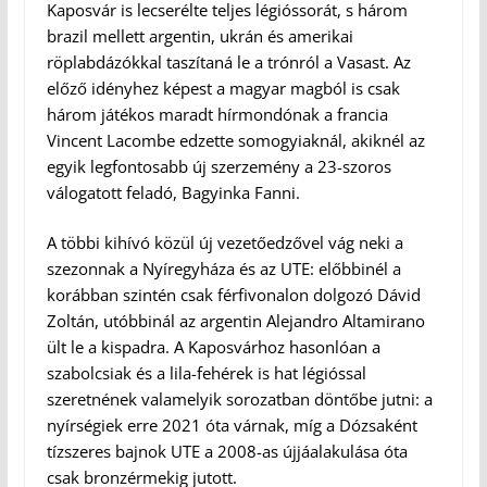
Kaposvár is lecserélte teljes légióssorát, s három
brazil mellett argentin, ukrán és amerikai
röplabdázókkal taszítaná le a trónról a Vasast. Az
előző idényhez képest a magyar magból is csak
három játékos maradt hírmondónak a francia
Vincent Lacombe edzette somogyiaknál, akiknél az
egyik legfontosabb új szerzemény a 23-szoros
válogatott feladó, Bagyinka Fanni.
A többi kihívó közül új vezetőedzővel vág neki a
szezonnak a Nyíregyháza és az UTE: előbbinél a
korábban szintén csak férfivonalon dolgozó Dávid
Zoltán, utóbbinál az argentin Alejandro Altamirano
ült le a kispadra. A Kaposvárhoz hasonlóan a
szabolcsiak és a lila-fehérek is hat légióssal
szeretnének valamelyik sorozatban döntőbe jutni: a
nyírségiek erre 2021 óta várnak, míg a Dózsaként
tízszeres bajnok UTE a 2008-as újjáalakulása óta
csak bronzérmekig jutott.