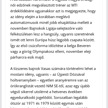
női edzőnek megválasztott tréner az MTI
érdeklődésére ugyanakkor azt is megjegyezte, hogy
az idény elején a korábban meglévő
automatizmusok minél jobb elsajátítása mellett a
novemberi Bajnokok Ligája-selejtezőre való
felkészülésen lesz a hangsúly, ugyanis szeretnének
ismét ott lenni Európa húsz legjobb csapata között.
Így az első csúcsforma időzítése a belga Beveren
vagy a görög Olympiakosz elleni, november eleji
párharcra esik majd.
A tízszeres bajnok Vasas számára történelmi lehet a
mostani idény, ugyanis – az Újpesti Dózsával
holtversenyben – egyetlen aranyéremre van az
örökranglistát vezető NIM SE-től, azaz egy újabb
végső sikerrel utolérné a hetvenes években
egyeduralkodó jogelődöt. Sorozatban legalább
ötször az 1971 és 1979 között egymás után