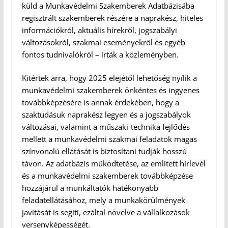
küld a Munkavédelmi Szakemberek Adatbázisába
regisztrált szakemberek részére a naprakész, hiteles
információkról, aktuális hírekről, jogszabályi
változásokról, szakmai eseményekről és egyéb
fontos tudnivalókról – írták a közleményben.
Kitértek arra, hogy 2025 elejétől lehetőség nyílik a
munkavédelmi szakemberek önkéntes és ingyenes
továbbképzésére is annak érdekében, hogy a
szaktudásuk naprakész legyen és a jogszabályok
változásai, valamint a műszaki-technika fejlődés
mellett a munkavédelmi szakmai feladatok magas
színvonalú ellátását is biztosítani tudják hosszú
távon. Az adatbázis működtetése, az említett hírlevél
és a munkavédelmi szakemberek továbbképzése
hozzájárul a munkáltatók hatékonyabb
feladatellátásához, mely a munkakörülmények
javítását is segíti, ezáltal növelve a vállalkozások
versenyképességét.