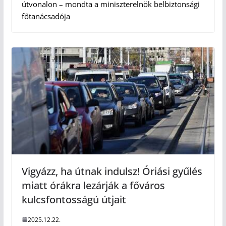
útvonalon – mondta a miniszterelnök belbiztonsági
főtanácsadója
Vigyázz, ha útnak indulsz! Óriási gyűlés
miatt órákra lezárják a főváros
kulcsfontosságú útjait
2025.12.22.