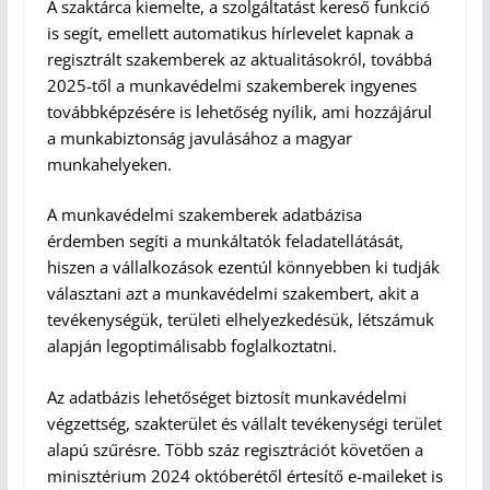
A szaktárca kiemelte, a szolgáltatást kereső funkció
is segít, emellett automatikus hírlevelet kapnak a
regisztrált szakemberek az aktualitásokról, továbbá
2025-től a munkavédelmi szakemberek ingyenes
továbbképzésére is lehetőség nyílik, ami hozzájárul
a munkabiztonság javulásához a magyar
munkahelyeken.
A munkavédelmi szakemberek adatbázisa
érdemben segíti a munkáltatók feladatellátását,
hiszen a vállalkozások ezentúl könnyebben ki tudják
választani azt a munkavédelmi szakembert, akit a
tevékenységük, területi elhelyezkedésük, létszámuk
alapján legoptimálisabb foglalkoztatni.
Az adatbázis lehetőséget biztosít munkavédelmi
végzettség, szakterület és vállalt tevékenységi terület
alapú szűrésre. Több száz regisztrációt követően a
minisztérium 2024 októberétől értesítő e-maileket is