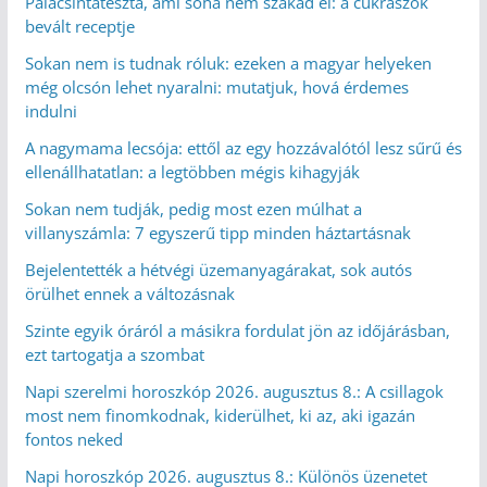
Palacsintatészta, ami soha nem szakad el: a cukrászok
bevált receptje
Sokan nem is tudnak róluk: ezeken a magyar helyeken
még olcsón lehet nyaralni: mutatjuk, hová érdemes
indulni
A nagymama lecsója: ettől az egy hozzávalótól lesz sűrű és
ellenállhatatlan: a legtöbben mégis kihagyják
Sokan nem tudják, pedig most ezen múlhat a
villanyszámla: 7 egyszerű tipp minden háztartásnak
Bejelentették a hétvégi üzemanyagárakat, sok autós
örülhet ennek a változásnak
Szinte egyik óráról a másikra fordulat jön az időjárásban,
ezt tartogatja a szombat
Napi szerelmi horoszkóp 2026. augusztus 8.: A csillagok
most nem finomkodnak, kiderülhet, ki az, aki igazán
fontos neked
Napi horoszkóp 2026. augusztus 8.: Különös üzenetet