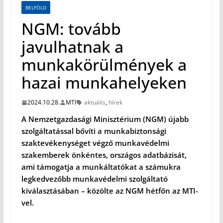
BELFÖLD
NGM: tovább
javulhatnak a
munkakörülmények a
hazai munkahelyeken
2024.10.28.
MTI
aktuális
,
hírek
A Nemzetgazdasági Minisztérium (NGM) újabb
szolgáltatással bővíti a munkabiztonsági
szaktevékenységet végző munkavédelmi
szakemberek önkéntes, országos adatbázisát,
ami támogatja a munkáltatókat a számukra
legkedvezőbb munkavédelmi szolgáltató
kiválasztásában – közölte az NGM hétfőn az MTI-
vel.