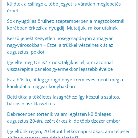
küldtek a csillagok, több jegyet is váratlan meglepetés
érhet
Sok nyugdíjas örülhet: szeptemberben a megszokottnál
korábban érkezik a nyugdíj! Mutatjuk, mikor utalnak
Készüljenek! Kegyetlen hőségcsapda jön a magyar
nagyvárosokban – Ezzel a trükkel vészelhetik át az
augusztusi poklot
Így élte meg Ön is? 7 nosztalgikus jel, ami azonnal
visszarepít a panelos gyermekkor legszebb éveibe
Ez a hűsítő, hideg görögdinnye krémleves menti meg a
kánikulát a magyar konyhákban
Betti titka a tökéletes lasagnéhez: így készül a szaftos,
házias olasz klasszikus
Debrecenben történik valami egészen különleges
augusztus 20-án, ezért érkezik ide több tízezer ember
Így éltünk régen, 20 letűnt hétköznapi szokás, ami teljesen