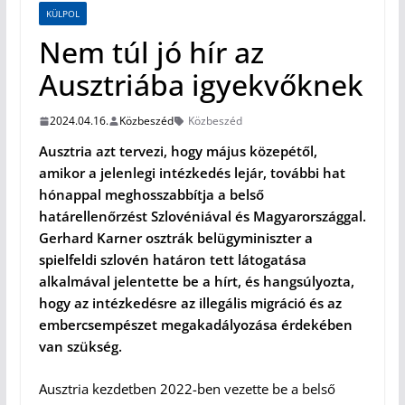
KÜLPOL
Nem túl jó hír az
Ausztriába igyekvőknek
2024.04.16.
Közbeszéd
Közbeszéd
Ausztria azt tervezi, hogy május közepétől,
amikor a jelenlegi intézkedés lejár, további hat
hónappal meghosszabbítja a belső
határellenőrzést Szlovéniával és Magyarországgal.
Gerhard Karner osztrák belügyminiszter a
spielfeldi szlovén határon tett látogatása
alkalmával jelentette be a hírt, és hangsúlyozta,
hogy az intézkedésre az illegális migráció és az
embercsempészet megakadályozása érdekében
van szükség.
Ausztria kezdetben 2022-ben vezette be a belső