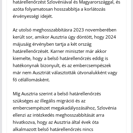
határellenőrzést Szlovéniával és Magyarországgal, és
azóta folyamatosan hosszabbítja a korlátozás
érvényességi idejét.
Az utolsó meghosszabbításra 2023 novemberében
került sor, amikor Ausztria úgy döntött, hogy 2024
májusáig érvényben tartja a két ország
határellenőrzését. Karner miniszter már akkor
kiemelte, hogy a belső határellenőrzés eddig is
hatékonynak bizonyult, és az embercsempészek
már nem Ausztriát választották útvonalukként vagy
fő célállomásként.
Míg Ausztria szerint a belső határellenőrzés
szükséges az illegális migráció és az
embercsempészet megakadályozásához, Szlovénia
ellenzi az intézkedés meghosszabbítását arra
hivatkozva, hogy az Ausztria által évek óta
alkalmazott belső határellenőrzés nincs