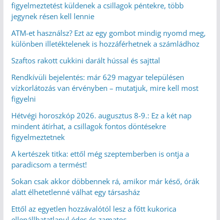
figyelmeztetést küldenek a csillagok péntekre, több
jegynek résen kell lennie
ATM-et használsz? Ezt az egy gombot mindig nyomd meg,
különben illetéktelenek is hozzáférhetnek a számládhoz
Szaftos rakott cukkini darált hússal és sajttal
Rendkívüli bejelentés: már 629 magyar településen
vízkorlátozás van érvényben – mutatjuk, mire kell most
figyelni
Hétvégi horoszkóp 2026. augusztus 8-9.: Ez a két nap
mindent átírhat, a csillagok fontos döntésekre
figyelmeztetnek
A kertészek titka: ettől még szeptemberben is ontja a
paradicsom a termést!
Sokan csak akkor döbbennek rá, amikor már késő, órák
alatt élhetetlenné válhat egy társasház
Ettől az egyetlen hozzávalótól lesz a főtt kukorica
ellenállhatatlanul édes és zamatos