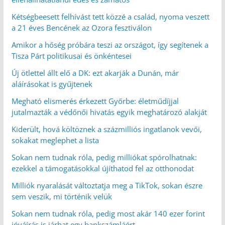
Kétségbeesett felhívást tett közzé a család, nyoma veszett
a 21 éves Bencének az Ozora fesztiválon
Amikor a hőség próbára teszi az országot, így segítenek a
Tisza Párt politikusai és önkéntesei
Új ötlettel állt elő a DK: ezt akarják a Dunán, már
aláírásokat is gyűjtenek
Megható elismerés érkezett Győrbe: életműdíjjal
jutalmazták a védőnői hivatás egyik meghatározó alakját
Kiderült, hová költöznek a százmilliós ingatlanok vevői,
sokakat meglephet a lista
Sokan nem tudnak róla, pedig milliókat spórolhatnak:
ezekkel a támogatásokkal újíthatod fel az otthonodat
Milliók nyaralását változtatja meg a TikTok, sokan észre
sem veszik, mi történik velük
Sokan nem tudnak róla, pedig most akár 140 ezer forint
jóváírás is járhat egy bankszámláért