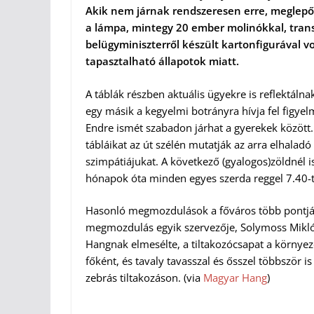
Akik nem járnak rendszeresen erre, meglepőd
a lámpa, mintegy 20 ember molinókkal, tran
belügyminiszterről készült kartonfigurával v
tapasztalható állapotok miatt.
A táblák részben aktuális ügyekre is reflektálna
egy másik a kegyelmi botrányra hívja fel figyelm
Endre ismét szabadon járhat a gyerekek között. 
tábláikat az út szélén mutatják az arra elhaladó
szimpátiájukat. A következő (gyalogos)zöldnél i
hónapok óta minden egyes szerda reggel 7.40-t
Hasonló megmozdulások a főváros több pontján 
megmozdulás egyik szervezője, Solymoss Mikló
Hangnak elmesélte, a tiltakozócsapat a környez
főként, és tavaly tavasszal és ősszel többször i
zebrás tiltakozáson. (via
Magyar Hang
)