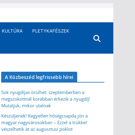
KULTÚRA
PLETYKAFÉSZEK
A Közbeszéd legfrissebb hírei
Sok nyugdíjas örülhet: szeptemberben a
megszokottnál korábban érkezik a nyugdíj!
Mutatjuk, mikor utalnak
Készüljenek! Kegyetlen hőségcsapda jön a
magyar nagyvárosokban – Ezzel a trükkel
vészelhetik át az augusztusi poklot