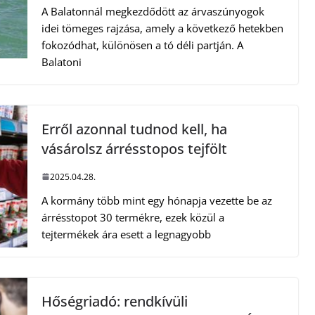
A Balatonnál megkezdődött az árvaszúnyogok
idei tömeges rajzása, amely a következő hetekben
fokozódhat, különösen a tó déli partján. A
Balatoni
Erről azonnal tudnod kell, ha
vásárolsz árrésstopos tejfölt
2025.04.28.
A kormány több mint egy hónapja vezette be az
árrésstopot 30 termékre, ezek közül a
tejtermékek ára esett a legnagyobb
Hőségriadó: rendkívüli