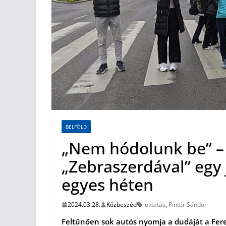
BELFÖLD
„Nem hódolunk be” – 
„Zebraszerdával” egy
egyes héten
2024.03.28.
Közbeszéd
oktatás
,
Pintér Sándor
Feltűnően sok autós nyomja a dudáját a Fere