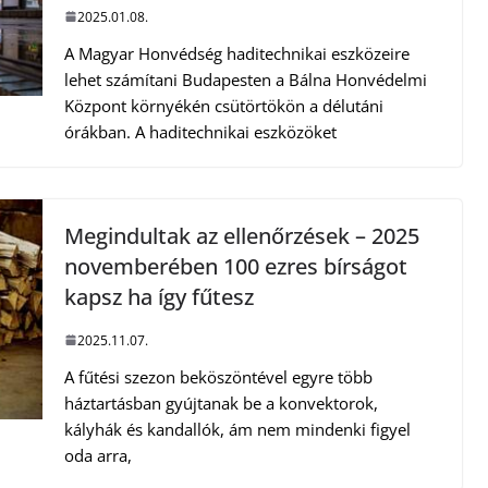
2025.01.08.
A Magyar Honvédség haditechnikai eszközeire
lehet számítani Budapesten a Bálna Honvédelmi
Központ környékén csütörtökön a délutáni
órákban. A haditechnikai eszközöket
Megindultak az ellenőrzések – 2025
novemberében 100 ezres bírságot
kapsz ha így fűtesz
2025.11.07.
A fűtési szezon beköszöntével egyre több
háztartásban gyújtanak be a konvektorok,
kályhák és kandallók, ám nem mindenki figyel
oda arra,