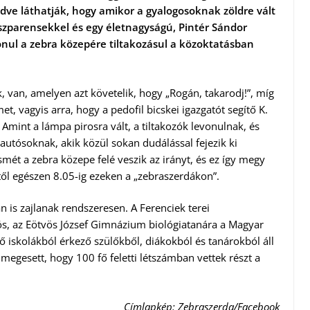
ve láthatják, hogy amikor a gyalogosoknak zöldre vált
szparensekkel és egy életnagyságú, Pintér Sándor
onul a zebra közepére tiltakozásul a közoktatásban
k, van, amelyen azt követelik, hogy „Rogán, takarodj!”, míg
et, vagyis arra, hogy a pedofil bicskei igazgatót segítő K.
Amint a lámpa pirosra vált, a tiltakozók levonulnak, és
 autósoknak, akik közül sokan dudálással fejezik ki
smét a zebra közepe felé veszik az irányt, és ez így megy
ől egészen 8.05-ig ezeken a „zebraszerdákon”.
is zajlanak rendszeresen. A Ferenciek terei
s, az Eötvös József Gimnázium biológiatanára a Magyar
ő iskolákból érkező szülőkből, diákokból és tanárokból áll
s megesett, hogy 100 fő feletti létszámban vettek részt a
Címlapkép: Zebraszerda/Facebook