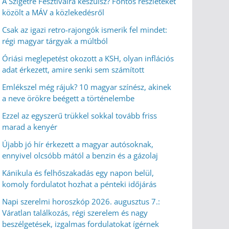
A Szigetre Fesztiválra készülsz? Fontos részleteket
közölt a MÁV a közlekedésről
Csak az igazi retro-rajongók ismerik fel mindet:
régi magyar tárgyak a múltból
Óriási meglepetést okozott a KSH, olyan inflációs
adat érkezett, amire senki sem számított
Emlékszel még rájuk? 10 magyar színész, akinek
a neve örökre beégett a történelembe
Ezzel az egyszerű trükkel sokkal tovább friss
marad a kenyér
Újabb jó hír érkezett a magyar autósoknak,
ennyivel olcsóbb mától a benzin és a gázolaj
Kánikula és felhőszakadás egy napon belül,
komoly fordulatot hozhat a pénteki időjárás
Napi szerelmi horoszkóp 2026. augusztus 7.:
Váratlan találkozás, régi szerelem és nagy
beszélgetések, izgalmas fordulatokat ígérnek