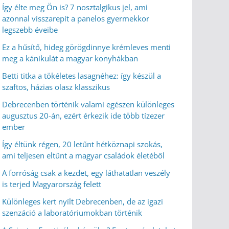
Így élte meg Ön is? 7 nosztalgikus jel, ami
azonnal visszarepít a panelos gyermekkor
legszebb éveibe
Ez a hűsítő, hideg görögdinnye krémleves menti
meg a kánikulát a magyar konyhákban
Betti titka a tökéletes lasagnéhez: így készül a
szaftos, házias olasz klasszikus
Debrecenben történik valami egészen különleges
augusztus 20-án, ezért érkezik ide több tízezer
ember
Így éltünk régen, 20 letűnt hétköznapi szokás,
ami teljesen eltűnt a magyar családok életéből
A forróság csak a kezdet, egy láthatatlan veszély
is terjed Magyarország felett
Különleges kert nyílt Debrecenben, de az igazi
szenzáció a laboratóriumokban történik