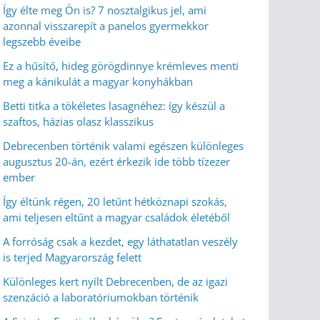
Így élte meg Ön is? 7 nosztalgikus jel, ami
azonnal visszarepít a panelos gyermekkor
legszebb éveibe
Ez a hűsítő, hideg görögdinnye krémleves menti
meg a kánikulát a magyar konyhákban
Betti titka a tökéletes lasagnéhez: így készül a
szaftos, házias olasz klasszikus
Debrecenben történik valami egészen különleges
augusztus 20-án, ezért érkezik ide több tízezer
ember
Így éltünk régen, 20 letűnt hétköznapi szokás,
ami teljesen eltűnt a magyar családok életéből
A forróság csak a kezdet, egy láthatatlan veszély
is terjed Magyarország felett
Különleges kert nyílt Debrecenben, de az igazi
szenzáció a laboratóriumokban történik