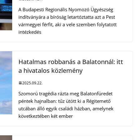
A Budapesti Regionális Nyomozó Ügyészség
indítványára a bíróság letartóztatta azt a Pest
vármegyei férfit, aki a vele szemben folytatott
intézkedés
Hatalmas robbanás a Balatonnál: itt
a hivatalos közlemény
2025.09.22.
Szomorú tragédia rázta meg Balatonfüredet
péntek hajnalban: tűz ütött ki a Régitemető
utcában álló egyik családi házban, amelynek
következtében két ember