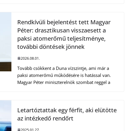
Rendkívüli bejelentést tett Magyar
Péter: drasztikusan visszaesett a
paksi atomerőmű teljesítménye,
további döntések jönnek
2026.08.01.
Tovább csökkent a Duna vízszintje, ami már a
paksi atomerőmű működésére is hatással van.
Magyar Péter miniszterelnök szombat reggel a
Letartóztattak egy férfit, aki elütötte
az intézkedő rendőrt
2025.01.27.