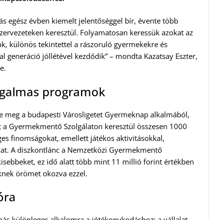
ás egész évben kiemelt jelentőséggel bír, évente több
szervezeteken keresztül. Folyamatosan keressük azokat az
nk, különös tekintettel a rászoruló gyermekekre és
tal generáció jóllétével kezdődik” – mondta Kazatsay Eszter,
e.
izgalmas programok
te meg a budapesti Városligetet Gyermeknap alkalmából,
lat a Gyermekmentő Szolgálaton keresztül összesen 1000
es finomságokat, emellett játékos aktivitásokkal,
dokat. A diszkontlánc a Nemzetközi Gyermekmentő
isebbeket, ez idő alatt több mint 11 millió forint értékben
knek örömet okozva ezzel.
óra
s különleges alkalomra a jótékonykodáshoz: a vállalat –