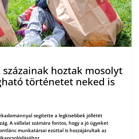
 százainak hoztak mosolyt
ható történetet neked is
mékadománnyal segítette a legkisebbek jóllétét
. A vállalat számára fontos, hogy a jó ügyeket
ontlánc munkatársai ezúttal is hozzájárultak az
kikapcsolódásához.