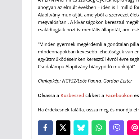
ahogyan az elmúlt években – idén is 1 millió 
Alapítvány munkáját, amelyből a szervezet éle
megvalósítani. A kívánságokon keresztül megé
családtagjaik pozitív mentális állapotát, ami e
“Minden gyermek megérdemli a gondtalan pilla
mindennapokban kevesebb lehetőségük van err
együttműködéseinken keresztül évről évre seg
Csodalámpa Alapítvány hiánypótló munkáját” – t
Címlapkép: NGYSZ/Loós Panna, Gordon Eszter
Olvassa a
Közbeszéd
cikkeit a
Facebookon
és
Ha érdekesnek találta, ossza meg és mondja el