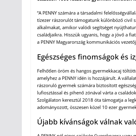
“A PENNY számára a társadalmi felelősségvállal
tízezer rászorulót támogatunk különböző civil 
alkalmakat, amikor valódi segítséget nyújthatu
családjaikra. Hisszük ugyanis, hogy a jövő a fia
a PENNY Magyarország kommunikációs vezetőj
Egészséges finomságok és 
Felhőtlen öröm és hangos gyermekkacaj töltöt
amelyhez a PENNY idén is hozzájárult. A válla
rászoruló gyermek számára biztosított egészség
lufiosztással és pihenő zónával várta a csalá
Szolgálaton keresztül 2018 óta támogatja a legk
adományozott, összesen közel 10 ezer gyerme
Újabb kívánságok válnak val
A PENNY-nél nincs szükség Gyereknapra vagy má