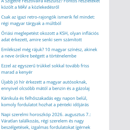
A Szigetre Fesztiválra készülsz? Fontos részleteket
közölt a MÁV a közlekedésről
Csak az igazi retro-rajongók ismerik fel mindet:
régi magyar tárgyak a múltból
Óriási meglepetést okozott a KSH, olyan inflációs
adat érkezett, amire senki sem számított
Emlékszel még rájuk? 10 magyar színész, akinek
a neve örökre beégett a történelembe
Ezzel az egyszerű trükkel sokkal tovább friss
marad a kenyér
Újabb jó hír érkezett a magyar autósoknak,
ennyivel olcsóbb mától a benzin és a gázolaj
Kánikula és felhőszakadás egy napon belül,
komoly fordulatot hozhat a pénteki időjárás
Napi szerelmi horoszkóp 2026. augusztus 7.:
Váratlan találkozás, régi szerelem és nagy
beszélgetések, izgalmas fordulatokat ígérnek