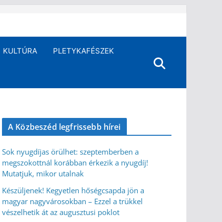
KULTÚRA
PLETYKAFÉSZEK
A Közbeszéd legfrissebb hírei
Sok nyugdíjas örülhet: szeptemberben a
megszokottnál korábban érkezik a nyugdíj!
Mutatjuk, mikor utalnak
Készüljenek! Kegyetlen hőségcsapda jön a
magyar nagyvárosokban – Ezzel a trükkel
vészelhetik át az augusztusi poklot