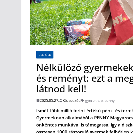
BELFÖLD
Nélkülöző gyermekek
és reményt: ezt a meg
látnod kell!
2025.05.27.
Közbeszéd
gyereknap
,
penny
Ismét több millió forint értékű pénz- és ter
Gyermeknap alkalmából a PENNY Magyarország
önkéntes munkával is támogassa, így a diszk
összesen 1000 rászoruló gyermek felhőtlen 