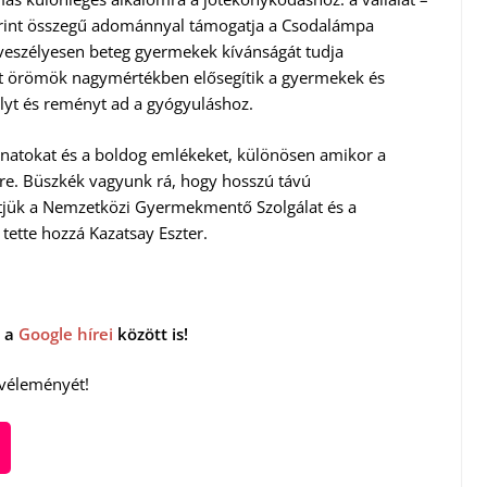
forint összegű adománnyal támogatja a Csodalámpa
tveszélyesen beteg gyermekek kívánságát tudja
lt örömök nagymértékben elősegítik a gyermekek és
sélyt és reményt ad a gyógyuláshoz.
natokat és a boldog emlékeket, különösen amikor a
e. Büszkék vagyunk rá, hogy hosszú távú
ítjük a Nemzetközi Gyermekmentő Szolgálat és a
ette hozzá Kazatsay Eszter.
 a
Google hírei
között is!
 véleményét!