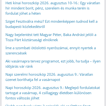
Heti kínai horoszkóp 2026. augusztus 10-16.: Egy váratlan
hír mindent borít, pénz, szerelem és munka terén is
fordulat jöhet a héten
Sziget Fesztiválra mész? Ezt mindenképpen tudnod kell a
budapesti közlekedésről
Nagy bejelentést tett Magyar Péter, Baka Andrást jelöli a
Tisza Párt köztársasági elnöknek
Íme a szombati ötöslottó nyerőszámai, ennyit nyertek a
szerencsések
Aki vasárnapra tervez programot, ezt jobb, ha tudja – ilyen
időjárás vár ránk
Napi szerelmi horoszkóp 2026. augusztus 9.: Váratlan
üzenet boríthatja fel a vasárnapot
Napi horoszkóp 2026. augusztus 9.: Meglepő fordulatokat
tartogat a vasárnap, 4 csillagjegy életében különösen
fontos változás jöhet