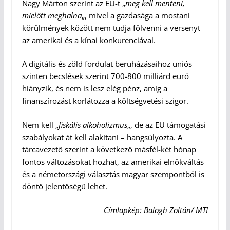
Nagy Márton szerint az EU-t „
meg kell menteni,
mielőtt meghalna
„, mivel a gazdasága a mostani
körülmények között nem tudja fölvenni a versenyt
az amerikai és a kínai konkurenciával.
A digitális és zöld fordulat beruházásaihoz uniós
szinten becslések szerint 700-800 milliárd euró
hiányzik, és nem is lesz elég pénz, amíg a
finanszírozást korlátozza a költségvetési szigor.
Nem kell „
fiskális alkoholizmus
„, de az EU támogatási
szabályokat át kell alakítani – hangsúlyozta. A
tárcavezető szerint a következő másfél-két hónap
fontos változásokat hozhat, az amerikai elnökváltás
és a németországi választás magyar szempontból is
döntő jelentőségű lehet.
Címlapkép: Balogh Zoltán/ MTI