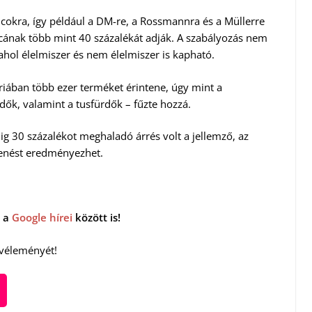
ncokra, így például a DM-re, a Rossmannra és a Müllerre
cának több mint 40 százalékát adják. A szabályozás nem
hol élelmiszer és nem élelmiszer is kapható.
iában több ezer terméket érintene, úgy mint a
k, valamint a tusfürdők – fűzte hozzá.
g 30 százalékot meghaladó árrés volt a jellemző, az
kenést eredményezhet.
 a
Google hírei
között is!
 véleményét!