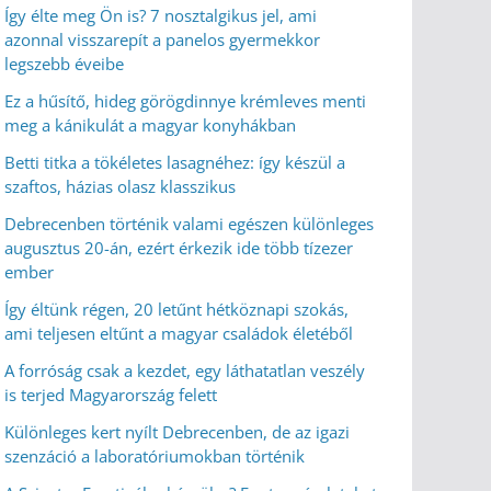
Így élte meg Ön is? 7 nosztalgikus jel, ami
azonnal visszarepít a panelos gyermekkor
legszebb éveibe
Ez a hűsítő, hideg görögdinnye krémleves menti
meg a kánikulát a magyar konyhákban
Betti titka a tökéletes lasagnéhez: így készül a
szaftos, házias olasz klasszikus
Debrecenben történik valami egészen különleges
augusztus 20-án, ezért érkezik ide több tízezer
ember
Így éltünk régen, 20 letűnt hétköznapi szokás,
ami teljesen eltűnt a magyar családok életéből
A forróság csak a kezdet, egy láthatatlan veszély
is terjed Magyarország felett
Különleges kert nyílt Debrecenben, de az igazi
szenzáció a laboratóriumokban történik