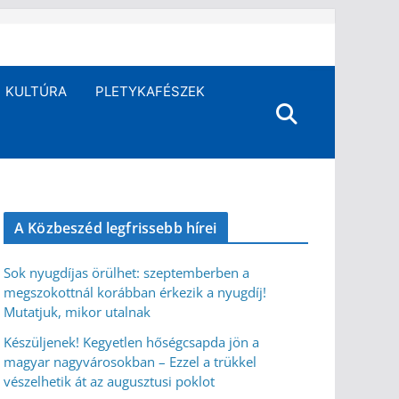
KULTÚRA
PLETYKAFÉSZEK
A Közbeszéd legfrissebb hírei
Sok nyugdíjas örülhet: szeptemberben a
megszokottnál korábban érkezik a nyugdíj!
Mutatjuk, mikor utalnak
Készüljenek! Kegyetlen hőségcsapda jön a
magyar nagyvárosokban – Ezzel a trükkel
vészelhetik át az augusztusi poklot