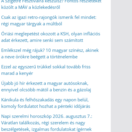
A Szigetre Fesztiválra készülsz? Fontos részleteket
közölt a MÁV a közlekedésről
Csak az igazi retro-rajongók ismerik fel mindet:
régi magyar tárgyak a múltból
Óriási meglepetést okozott a KSH, olyan inflációs
adat érkezett, amire senki sem számított
Emlékszel még rájuk? 10 magyar színész, akinek
a neve örökre beégett a történelembe
Ezzel az egyszerű trükkel sokkal tovább friss
marad a kenyér
Újabb jó hír érkezett a magyar autósoknak,
ennyivel olcsóbb mától a benzin és a gázolaj
Kánikula és felhőszakadás egy napon belül,
komoly fordulatot hozhat a pénteki időjárás
Napi szerelmi horoszkóp 2026. augusztus 7.:
Váratlan találkozás, régi szerelem és nagy
beszélgetések, izgalmas fordulatokat ígérnek