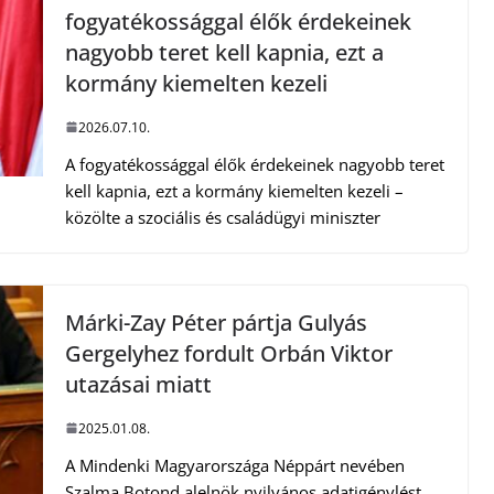
fogyatékossággal élők érdekeinek
nagyobb teret kell kapnia, ezt a
kormány kiemelten kezeli
2026.07.10.
A fogyatékossággal élők érdekeinek nagyobb teret
kell kapnia, ezt a kormány kiemelten kezeli –
közölte a szociális és családügyi miniszter
Márki-Zay Péter pártja Gulyás
Gergelyhez fordult Orbán Viktor
utazásai miatt
2025.01.08.
A Mindenki Magyarországa Néppárt nevében
Szalma Botond alelnök nyilvános adatigénylést