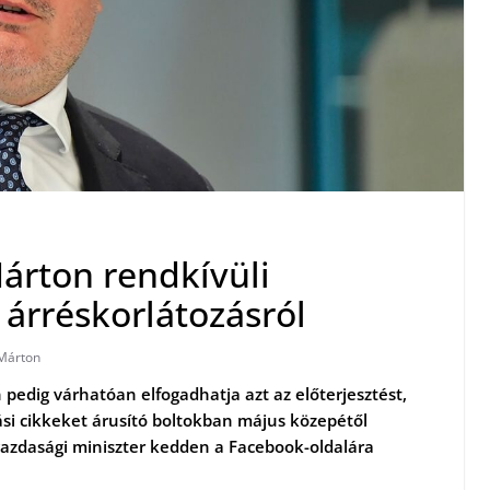
árton rendkívüli
 árréskorlátozásról
Márton
pedig várhatóan elfogadhatja azt az előterjesztést,
ási cikkeket árusító boltokban május közepétől
gazdasági miniszter kedden a Facebook-oldalára