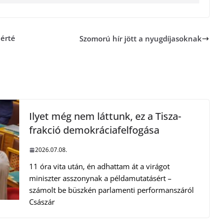
 érté
Szomorú hír jött a nyugdíjasoknak
Ilyet még nem láttunk, ez a Tisza-
frakció demokráciafelfogása
2026.07.08.
11 óra vita után, én adhattam át a virágot
miniszter asszonynak a példamutatásért –
számolt be büszkén parlamenti performanszáról
Császár