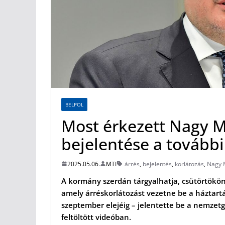
BELPOL
Most érkezett Nagy M
bejelentése a további
2025.05.06.
MTI
árrés
,
bejelentés
,
korlátozás
,
Nagy 
A kormány szerdán tárgyalhatja, csütörtökön 
amely árréskorlátozást vezetne be a háztart
szeptember elejéig – jelentette be a nemzet
feltöltött videóban.