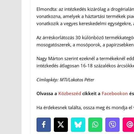
Elmondta: az intézkedés kizárólag a drogérialá
vonatkozna, amelyek a háztartási termékek pia
vonatkozik a vegyes kereskedelmi egységekre, a
Az árréskorlátozás 30 különböző termékkategór
mosogatószerek, a mosóporok, a papírzsebkendő
Nagy Márton szerint ezeknél a termékeknél eddi
intézkedés átlagosan 16-18 százalékos árcsök
Címlapkép:
MTI/Lakatos Péter
Olvassa a
Közbeszéd
cikkeit a
Facebookon
és
Ha érdekesnek találta, ossza meg és mondja el