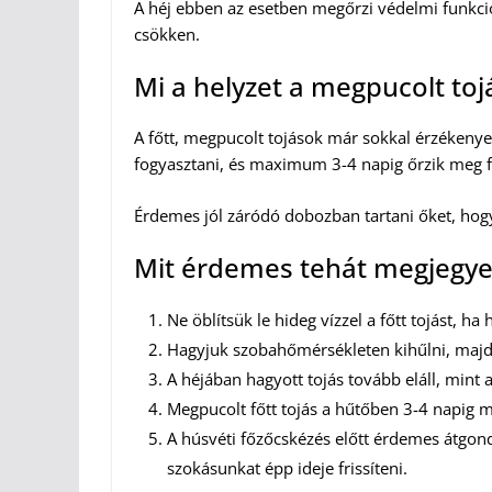
A héj ebben az esetben megőrzi védelmi funkció
csökken.
Mi a helyzet a megpucolt toj
A főtt, megpucolt tojások már sokkal érzékenye
fogyasztani, és maximum 3-4 napig őrzik meg f
Érdemes jól záródó dobozban tartani őket, hogy
Mit érdemes tehát megjegye
Ne öblítsük le hideg vízzel a főtt tojást, ha
Hagyjuk szobahőmérsékleten kihűlni, majd 
A héjában hagyott tojás tovább eláll, mint 
Megpucolt főtt tojás a hűtőben 3-4 napig 
A húsvéti főzőcskézés előtt érdemes átgond
szokásunkat épp ideje frissíteni.