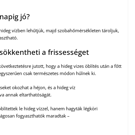
napig jó?
 hideg vízben lehűtjük, majd szobahőmérsékleten tároljuk,
asztható.
 csökkentheti a frissességet
következtetésre jutott, hogy a hideg vizes öblítés után a főtt
a egyszerűen csak természetes módon hűlnek ki.
seket okozhat a héjon, és a hideg víz
va annak eltarthatóságát.
lítettek le hideg vízzel, hanem hagyták légköri
nságosan fogyaszthatók maradtak –