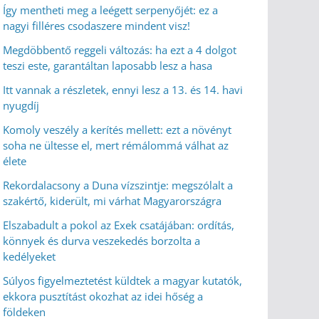
Így mentheti meg a leégett serpenyőjét: ez a
nagyi filléres csodaszere mindent visz!
Megdöbbentő reggeli változás: ha ezt a 4 dolgot
teszi este, garantáltan laposabb lesz a hasa
Itt vannak a részletek, ennyi lesz a 13. és 14. havi
nyugdíj
Komoly veszély a kerítés mellett: ezt a növényt
soha ne ültesse el, mert rémálommá válhat az
élete
Rekordalacsony a Duna vízszintje: megszólalt a
szakértő, kiderült, mi várhat Magyarországra
Elszabadult a pokol az Exek csatájában: ordítás,
könnyek és durva veszekedés borzolta a
kedélyeket
Súlyos figyelmeztetést küldtek a magyar kutatók,
ekkora pusztítást okozhat az idei hőség a
földeken