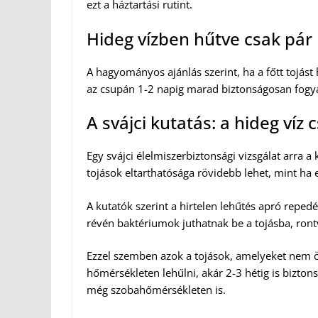
ezt a háztartási rutint.
Hideg vízben hűtve csak pár 
A hagyományos ajánlás szerint, ha a főtt tojást
az csupán 1-2 napig marad biztonságosan fogy
A svájci kutatás: a hideg víz
Egy svájci élelmiszerbiztonsági vizsgálat arra a 
tojások eltarthatósága rövidebb lehet, mint h
A kutatók szerint a hirtelen lehűtés apró repedé
révén baktériumok juthatnak be a tojásba, ront
Ezzel szemben azok a tojások, amelyeket nem öb
hőmérsékleten lehűlni, akár 2-3 hétig is bizto
még szobahőmérsékleten is.