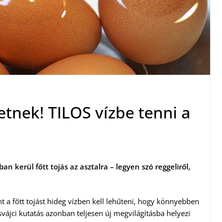
tnek! TILOS vízbe tenni a
n kerül főtt tojás az asztalra – legyen szó reggeliről,
nt a főtt tojást hideg vízben kell lehűteni, hogy könnyebben
svájci kutatás azonban teljesen új megvilágításba helyezi