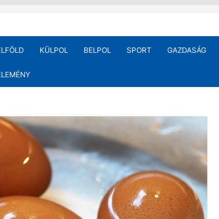
ELFÖLD
KÜLPOL
BELPOL
SPORT
GAZDASÁG
ÉLEMÉNY