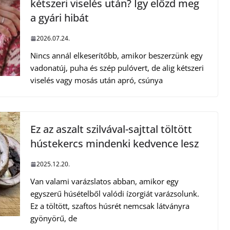
kétszeri viselés után? Így előzd meg
a gyári hibát
2026.07.24.
Nincs annál elkeserítőbb, amikor beszerzünk egy
vadonatúj, puha és szép pulóvert, de alig kétszeri
viselés vagy mosás után apró, csúnya
Ez az aszalt szilvával-sajttal töltött
hústekercs mindenki kedvence lesz
2025.12.20.
Van valami varázslatos abban, amikor egy
egyszerű húsételből valódi ízorgiát varázsolunk.
Ez a töltött, szaftos húsrét nemcsak látványra
gyönyörű, de