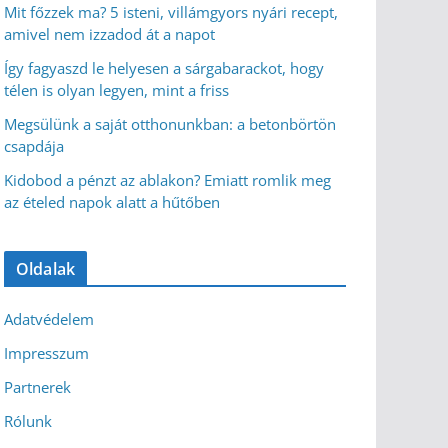
Mit főzzek ma? 5 isteni, villámgyors nyári recept,
amivel nem izzadod át a napot
Így fagyaszd le helyesen a sárgabarackot, hogy
télen is olyan legyen, mint a friss
Megsülünk a saját otthonunkban: a betonbörtön
csapdája
Kidobod a pénzt az ablakon? Emiatt romlik meg
az ételed napok alatt a hűtőben
Oldalak
Adatvédelem
Impresszum
Partnerek
Rólunk