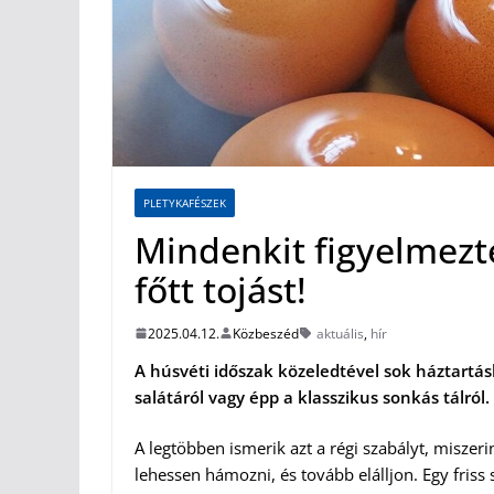
PLETYKAFÉSZEK
Mindenkit figyelmezte
főtt tojást!
2025.04.12.
Közbeszéd
aktuális
,
hír
A húsvéti időszak közeledtével sok háztartásba
salátáról vagy épp a klasszikus sonkás tálról.
A legtöbben ismerik azt a régi szabályt, miszeri
lehessen hámozni, és tovább elálljon. Egy friss 