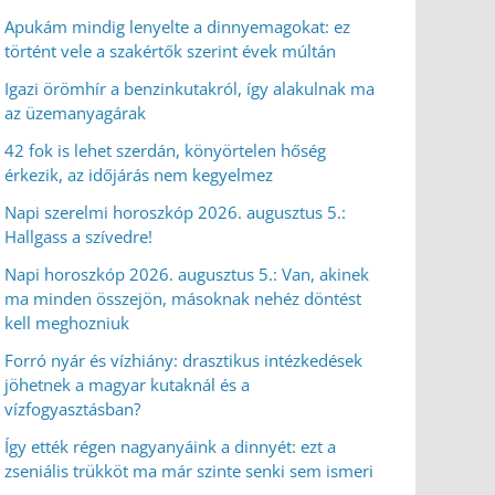
Apukám mindig lenyelte a dinnyemagokat: ez
történt vele a szakértők szerint évek múltán
Igazi örömhír a benzinkutakról, így alakulnak ma
az üzemanyagárak
42 fok is lehet szerdán, könyörtelen hőség
érkezik, az időjárás nem kegyelmez
Napi szerelmi horoszkóp 2026. augusztus 5.:
Hallgass a szívedre!
Napi horoszkóp 2026. augusztus 5.: Van, akinek
ma minden összejön, másoknak nehéz döntést
kell meghozniuk
Forró nyár és vízhiány: drasztikus intézkedések
jöhetnek a magyar kutaknál és a
vízfogyasztásban?
Így ették régen nagyanyáink a dinnyét: ezt a
zseniális trükköt ma már szinte senki sem ismeri