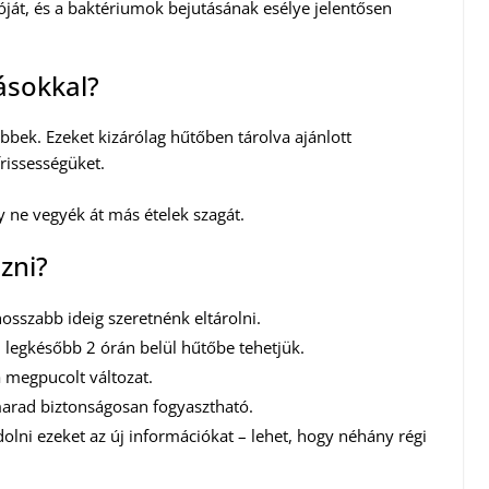
ját, és a baktériumok bejutásának esélye jelentősen
ásokkal?
bbek. Ezeket kizárólag hűtőben tárolva ajánlott
rissességüket.
 ne vegyék át más ételek szagát.
zni?
 hosszabb ideig szeretnénk eltárolni.
legkésőbb 2 órán belül hűtőbe tehetjük.
a megpucolt változat.
marad biztonságosan fogyasztható.
olni ezeket az új információkat – lehet, hogy néhány régi