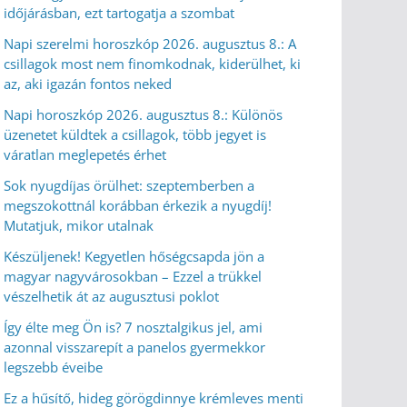
időjárásban, ezt tartogatja a szombat
Napi szerelmi horoszkóp 2026. augusztus 8.: A
csillagok most nem finomkodnak, kiderülhet, ki
az, aki igazán fontos neked
Napi horoszkóp 2026. augusztus 8.: Különös
üzenetet küldtek a csillagok, több jegyet is
váratlan meglepetés érhet
Sok nyugdíjas örülhet: szeptemberben a
megszokottnál korábban érkezik a nyugdíj!
Mutatjuk, mikor utalnak
Készüljenek! Kegyetlen hőségcsapda jön a
magyar nagyvárosokban – Ezzel a trükkel
vészelhetik át az augusztusi poklot
Így élte meg Ön is? 7 nosztalgikus jel, ami
azonnal visszarepít a panelos gyermekkor
legszebb éveibe
Ez a hűsítő, hideg görögdinnye krémleves menti