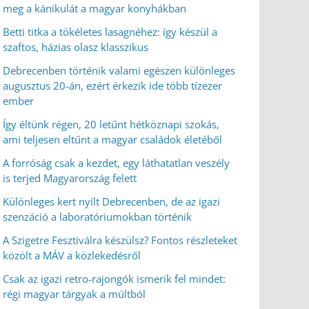
meg a kánikulát a magyar konyhákban
Betti titka a tökéletes lasagnéhez: így készül a
szaftos, házias olasz klasszikus
Debrecenben történik valami egészen különleges
augusztus 20-án, ezért érkezik ide több tízezer
ember
Így éltünk régen, 20 letűnt hétköznapi szokás,
ami teljesen eltűnt a magyar családok életéből
A forróság csak a kezdet, egy láthatatlan veszély
is terjed Magyarország felett
Különleges kert nyílt Debrecenben, de az igazi
szenzáció a laboratóriumokban történik
A Szigetre Fesztiválra készülsz? Fontos részleteket
közölt a MÁV a közlekedésről
Csak az igazi retro-rajongók ismerik fel mindet:
régi magyar tárgyak a múltból