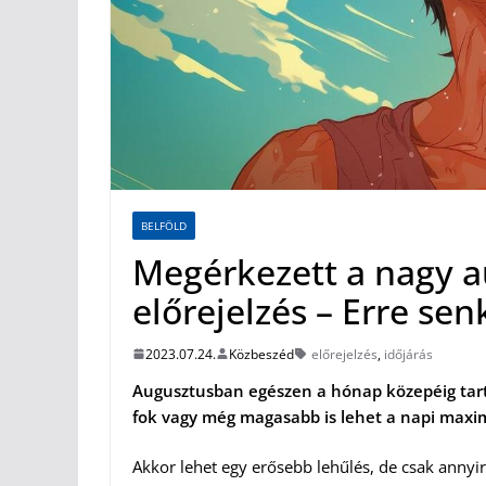
BELFÖLD
Megérkezett a nagy a
előrejelzés – Erre se
2023.07.24.
Közbeszéd
előrejelzés
,
időjárás
Augusztusban egészen a hónap közepéig tartj
fok vagy még magasabb is lehet a napi maxi
Akkor lehet egy erősebb lehűlés, de csak anny