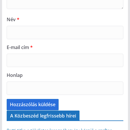
Név
*
E-mail cím
*
Honlap
A Közbeszéd legfrissebb hírei