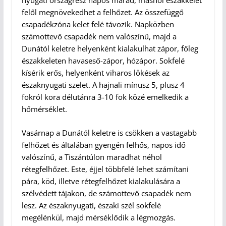
nyugati országrész napos marad, máshol északkelet
felől megnövekedhet a felhőzet. Az összefüggő
csapadékzóna kelet felé távozik. Napközben
számottevő csapadék nem valószínű, majd a
Dunától keletre helyenként kialakulhat zápor, főleg
északkeleten havaseső-zápor, hózápor. Sokfelé
kísérik erős, helyenként viharos lökések az
északnyugati szelet. A hajnali mínusz 5, plusz 4
fokról kora délutánra 3-10 fok közé emelkedik a
hőmérséklet.
Vasárnap a Dunától keletre is csökken a vastagabb
felhőzet és általában gyengén felhős, napos idő
valószínű, a Tiszántúlon maradhat néhol
rétegfelhőzet. Este, éjjel többfelé lehet számítani
pára, köd, illetve rétegfelhőzet kialakulására a
szélvédett tájakon, de számottevő csapadék nem
lesz. Az északnyugati, északi szél sokfelé
megélénkül, majd mérséklődik a légmozgás.