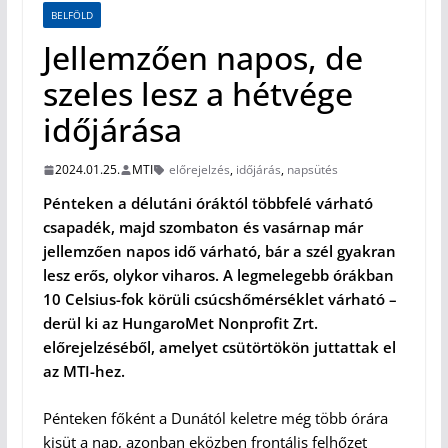
BELFÖLD
Jellemzően napos, de
szeles lesz a hétvége
időjárása
2024.01.25.
MTI
előrejelzés
,
időjárás
,
napsütés
Pénteken a délutáni óráktól többfelé várható
csapadék, majd szombaton és vasárnap már
jellemzően napos idő várható, bár a szél gyakran
lesz erős, olykor viharos. A legmelegebb órákban
10 Celsius-fok körüli csúcshőmérséklet várható –
derül ki az HungaroMet Nonprofit Zrt.
előrejelzéséből, amelyet csütörtökön juttattak el
az MTI-hez.
Pénteken főként a Dunától keletre még több órára
kisüt a nap, azonban eközben frontális felhőzet