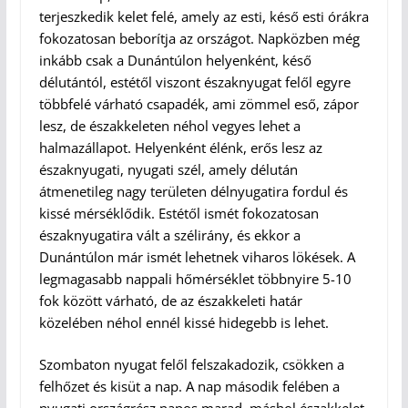
terjeszkedik kelet felé, amely az esti, késő esti órákra
fokozatosan beborítja az országot. Napközben még
inkább csak a Dunántúlon helyenként, késő
délutántól, estétől viszont északnyugat felől egyre
többfelé várható csapadék, ami zömmel eső, zápor
lesz, de északkeleten néhol vegyes lehet a
halmazállapot. Helyenként élénk, erős lesz az
északnyugati, nyugati szél, amely délután
átmenetileg nagy területen délnyugatira fordul és
kissé mérséklődik. Estétől ismét fokozatosan
északnyugatira vált a szélirány, és ekkor a
Dunántúlon már ismét lehetnek viharos lökések. A
legmagasabb nappali hőmérséklet többnyire 5-10
fok között várható, de az északkeleti határ
közelében néhol ennél kissé hidegebb is lehet.
Szombaton nyugat felől felszakadozik, csökken a
felhőzet és kisüt a nap. A nap második felében a