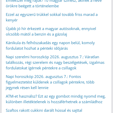
Emlékszel még rájuk? 10 magyar színész, akinek a neve
örökre beégett a történelembe
Ezzel az egyszerű trükkel sokkal tovább friss marad a
kenyér
Újabb jó hír érkezett a magyar autósoknak, ennyivel
olcsóbb mától a benzin és a gázolaj
Kánikula és felhőszakadás egy napon belül, komoly
fordulatot hozhat a pénteki időjárás
Napi szerelmi horoszkóp 2026. augusztus 7.: Váratlan
találkozás, régi szerelem és nagy beszélgetések, izgalmas
fordulatokat ígérnek péntekre a csillagok
Napi horoszkóp 2026. augusztus 7.: Fontos
figyelmeztetést küldenek a csillagok péntekre, több
jegynek résen kell lennie
ATM-et használsz? Ezt az egy gombot mindig nyomd meg,
különben illetéktelenek is hozzáférhetnek a számládhoz
Szaftos rakott cukkini darált hússal és sajttal