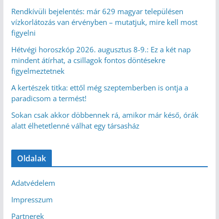
Rendkívüli bejelentés: már 629 magyar településen
vízkorlátozás van érvényben – mutatjuk, mire kell most
figyelni
Hétvégi horoszkóp 2026. augusztus 8-9.: Ez a két nap
mindent átírhat, a csillagok fontos döntésekre
figyelmeztetnek
A kertészek titka: ettől még szeptemberben is ontja a
paradicsom a termést!
Sokan csak akkor döbbennek rá, amikor már késő, órák
alatt élhetetlenné válhat egy társasház
Oldalak
Adatvédelem
Impresszum
Partnerek