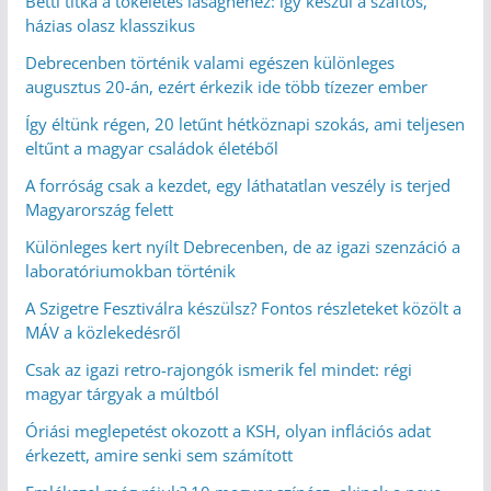
Betti titka a tökéletes lasagnéhez: így készül a szaftos,
házias olasz klasszikus
Debrecenben történik valami egészen különleges
augusztus 20-án, ezért érkezik ide több tízezer ember
Így éltünk régen, 20 letűnt hétköznapi szokás, ami teljesen
eltűnt a magyar családok életéből
A forróság csak a kezdet, egy láthatatlan veszély is terjed
Magyarország felett
Különleges kert nyílt Debrecenben, de az igazi szenzáció a
laboratóriumokban történik
A Szigetre Fesztiválra készülsz? Fontos részleteket közölt a
MÁV a közlekedésről
Csak az igazi retro-rajongók ismerik fel mindet: régi
magyar tárgyak a múltból
Óriási meglepetést okozott a KSH, olyan inflációs adat
érkezett, amire senki sem számított