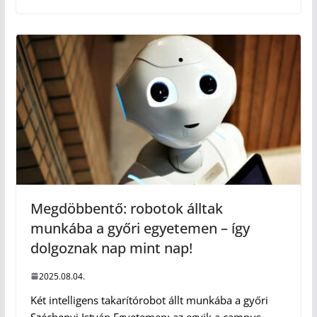
Megdöbbentő: robotok álltak
munkába a győri egyetemen – így
dolgoznak nap mint nap!
2025.08.04.
Két intelligens takarítórobot állt munkába a győri
Széchenyi István Egyetemen: az egyik a campus