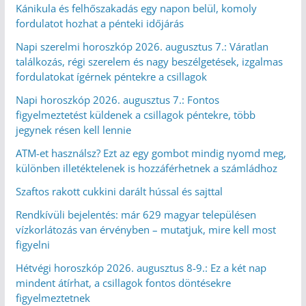
Kánikula és felhőszakadás egy napon belül, komoly
fordulatot hozhat a pénteki időjárás
Napi szerelmi horoszkóp 2026. augusztus 7.: Váratlan
találkozás, régi szerelem és nagy beszélgetések, izgalmas
fordulatokat ígérnek péntekre a csillagok
Napi horoszkóp 2026. augusztus 7.: Fontos
figyelmeztetést küldenek a csillagok péntekre, több
jegynek résen kell lennie
ATM-et használsz? Ezt az egy gombot mindig nyomd meg,
különben illetéktelenek is hozzáférhetnek a számládhoz
Szaftos rakott cukkini darált hússal és sajttal
Rendkívüli bejelentés: már 629 magyar településen
vízkorlátozás van érvényben – mutatjuk, mire kell most
figyelni
Hétvégi horoszkóp 2026. augusztus 8-9.: Ez a két nap
mindent átírhat, a csillagok fontos döntésekre
figyelmeztetnek