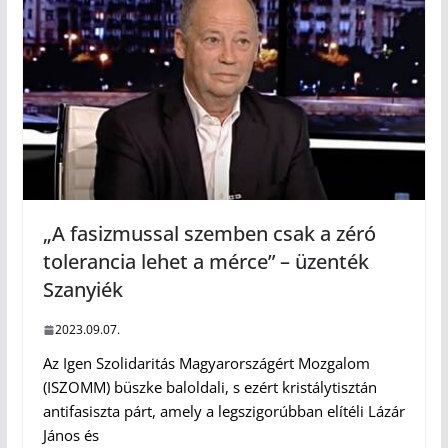
„A fasizmussal szemben csak a zéró
tolerancia lehet a mérce” – üzenték
Szanyiék
2023.09.07.
Az Igen Szolidaritás Magyarországért Mozgalom
(ISZOMM) büszke baloldali, s ezért kristálytisztán
antifasiszta párt, amely a legszigorúbban elítéli Lázár
János és