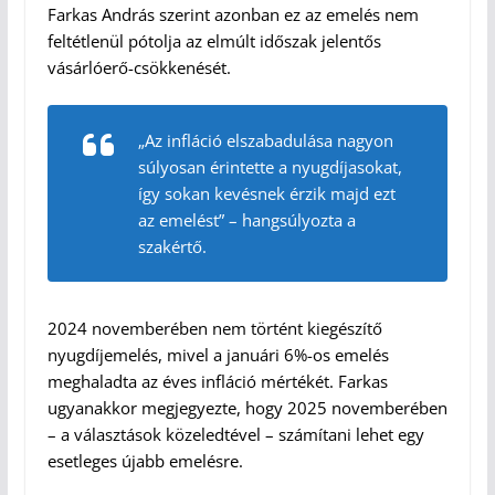
Farkas András szerint azonban ez az emelés nem
feltétlenül pótolja az elmúlt időszak jelentős
vásárlóerő-csökkenését.
„Az infláció elszabadulása nagyon
súlyosan érintette a nyugdíjasokat,
így sokan kevésnek érzik majd ezt
az emelést” – hangsúlyozta a
szakértő.
2024 novemberében nem történt kiegészítő
nyugdíjemelés, mivel a januári 6%-os emelés
meghaladta az éves infláció mértékét. Farkas
ugyanakkor megjegyezte, hogy 2025 novemberében
– a választások közeledtével – számítani lehet egy
esetleges újabb emelésre.