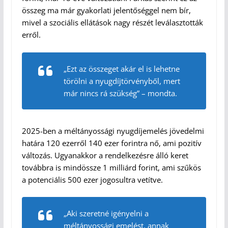
összeg ma már gyakorlati jelentőséggel nem bír,
mivel a szociális ellátások nagy részét leválasztották
erről.
„Ezt az összeget akár el is lehetne
törölni a nyugdíjtörvényből, mert
már nincs rá szükség” – mondta.
2025-ben a méltányossági nyugdíjemelés jövedelmi
határa 120 ezerről 140 ezer forintra nő, ami pozitív
változás. Ugyanakkor a rendelkezésre álló keret
továbbra is mindössze 1 milliárd forint, ami szűkös
a potenciális 500 ezer jogosultra vetítve.
„Aki szeretné igényelni a
méltányossági emelést, annak