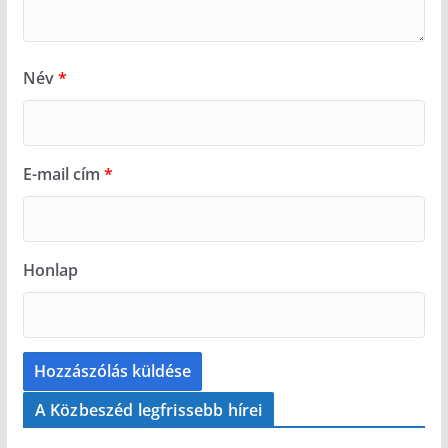
Név
*
E-mail cím
*
Honlap
A Közbeszéd legfrissebb hírei