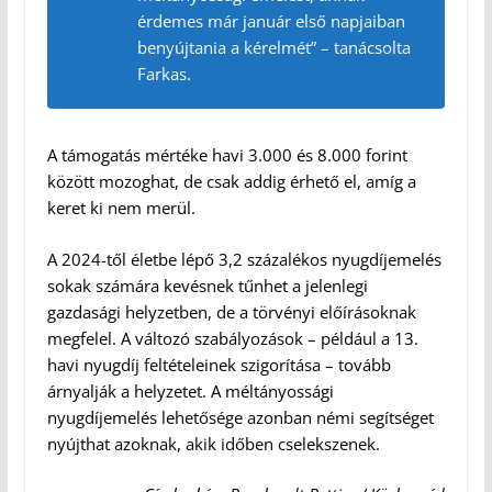
érdemes már január első napjaiban
benyújtania a kérelmét” – tanácsolta
Farkas.
A támogatás mértéke havi 3.000 és 8.000 forint
között mozoghat, de csak addig érhető el, amíg a
keret ki nem merül.
A 2024-től életbe lépő 3,2 százalékos nyugdíjemelés
sokak számára kevésnek tűnhet a jelenlegi
gazdasági helyzetben, de a törvényi előírásoknak
megfelel. A változó szabályozások – például a 13.
havi nyugdíj feltételeinek szigorítása – tovább
árnyalják a helyzetet. A méltányossági
nyugdíjemelés lehetősége azonban némi segítséget
nyújthat azoknak, akik időben cselekszenek.