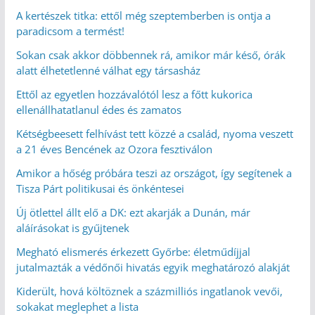
A kertészek titka: ettől még szeptemberben is ontja a
paradicsom a termést!
Sokan csak akkor döbbennek rá, amikor már késő, órák
alatt élhetetlenné válhat egy társasház
Ettől az egyetlen hozzávalótól lesz a főtt kukorica
ellenállhatatlanul édes és zamatos
Kétségbeesett felhívást tett közzé a család, nyoma veszett
a 21 éves Bencének az Ozora fesztiválon
Amikor a hőség próbára teszi az országot, így segítenek a
Tisza Párt politikusai és önkéntesei
Új ötlettel állt elő a DK: ezt akarják a Dunán, már
aláírásokat is gyűjtenek
Megható elismerés érkezett Győrbe: életműdíjjal
jutalmazták a védőnői hivatás egyik meghatározó alakját
Kiderült, hová költöznek a százmilliós ingatlanok vevői,
sokakat meglephet a lista