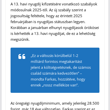
A 13. havi nyugdíj kifizetésére vonatkozó szabályok
módosulnak 2025-től. Az új szabály szerint a
jogosultság feltétele, hogy az érintett 2025
februárjában is nyugdíjas státuszban legyen.
Korábban a januárban elhunyt nyugdíjasok örökösei
is kérhették a 13. havi nyugdíjat, de ez a lehetőség
megszűnik.
„Ez a változás körülbelül 1-2
milliárd forintos megtakarítást
jelent a költségvetésnek, de számos
család számára kedvezőtlen” –
mondta Farkas, hozzátéve, hogy
ennek „rossz mellékíze van”.
Az öregségi nyugdíjminimum, amely jelenleg 28.500
forint, már 18 éve változatlan. Farkas szerint ez az