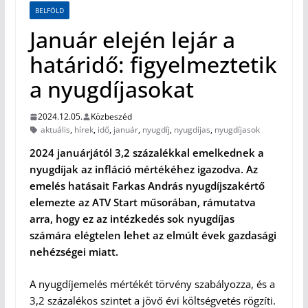
BELFÖLD
Január elején lejár a
határidő: figyelmeztetik
a nyugdíjasokat
2024.12.05.
Közbeszéd
aktuális
,
hírek
,
idő
,
január
,
nyugdíj
,
nyugdíjas
,
nyugdíjasok
2024 januárjától 3,2 százalékkal emelkednek a
nyugdíjak az infláció mértékéhez igazodva. Az
emelés hatásait Farkas András nyugdíjszakértő
elemezte az ATV Start műsorában, rámutatva
arra, hogy ez az intézkedés sok nyugdíjas
számára elégtelen lehet az elmúlt évek gazdasági
nehézségei miatt.
A nyugdíjemelés mértékét törvény szabályozza, és a
3,2 százalékos szintet a jövő évi költségvetés rögzíti.