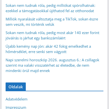
Sokan nem tudnak róla, pedig milliókat spórolhatnak:
ezekkel a támogatásokkal újíthatod fel az otthonodat
Milliók nyaralását változtatja meg a TikTok, sokan észre
sem veszik, mi történik velük
Sokan nem tudnak róla, pedig most akár 140 ezer forint
jóváírás is járhat egy bankszámláért
Újabb kemény nap jön: akár 42 fokig emelkedhet a
hőmérséklet, erre senki sem vágyott
Napi szerelmi horoszkóp 2026. augusztus 6.: A csillagok
szerint ma valaki visszatérhet az életedbe, de nem
mindenki örül majd ennek
Oldalak
Adatvédelem
Impresszum