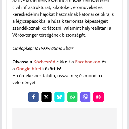
Az IDF közleménye szerint a húszik rendszeresen
civil infrastruktúrát, kikötőket, erőműveket és
kereskedelmi hajókat használnak katonai célokra, s
a légicsapásokkal a húszik terrorista képességeit
szándékoznak korlátozni, valamint helyreállítani a
Vörös-tenger térségének biztonságát.
Címlapkép: MTI/AP/Fatima Sbair
Olvassa a
Közbeszéd
cikkeit a
Facebookon
és
a
Google hírei
között is!
Ha érdekesnek találta, ossza meg és mondja el
véleményét!