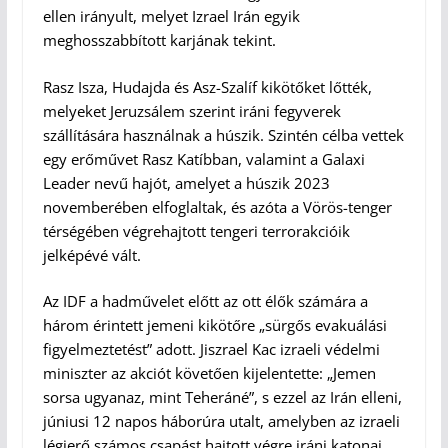
ellen irányult, melyet Izrael Irán egyik
meghosszabbított karjának tekint.
Rasz Isza, Hudajda és Asz-Szalíf kikötőket lőtték,
melyeket Jeruzsálem szerint iráni fegyverek
szállítására használnak a húszik. Szintén célba vettek
egy erőművet Rasz Katíbban, valamint a Galaxi
Leader nevű hajót, amelyet a húszik 2023
novemberében elfoglaltak, és azóta a Vörös-tenger
térségében végrehajtott tengeri terrorakcióik
jelképévé vált.
Az IDF a hadművelet előtt az ott élők számára a
három érintett jemeni kikötőre „sürgős evakuálási
figyelmeztetést” adott. Jiszrael Kac izraeli védelmi
miniszter az akciót követően kijelentette: „Jemen
sorsa ugyanaz, mint Teheráné”, s ezzel az Irán elleni,
júniusi 12 napos háborúra utalt, amelyben az izraeli
légierő számos csapást hajtott végre iráni katonai