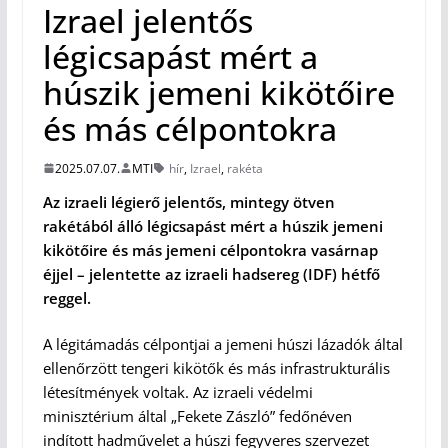
Izrael jelentős
légicsapást mért a
húszik jemeni kikötőire
és más célpontokra
2025.07.07.
MTI
hír
,
Izrael
,
rakéta
Az izraeli légierő jelentős, mintegy ötven
rakétából álló légicsapást mért a húszik jemeni
kikötőire és más jemeni célpontokra vasárnap
éjjel – jelentette az izraeli hadsereg (IDF) hétfő
reggel.
A légitámadás célpontjai a jemeni húszi lázadók által
ellenőrzött tengeri kikötők és más infrastrukturális
létesítmények voltak. Az izraeli védelmi
minisztérium által „Fekete Zászló” fedőnéven
indított hadművelet a húszi fegyveres szervezet