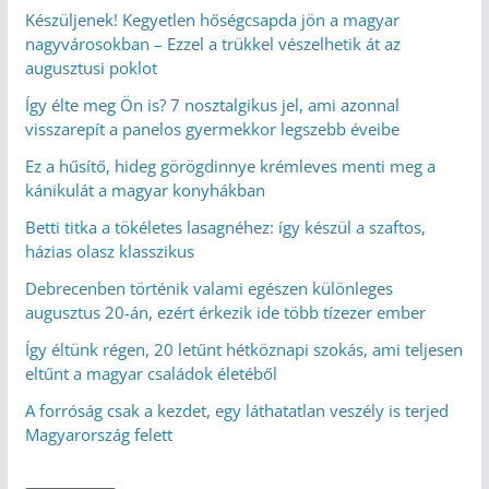
Készüljenek! Kegyetlen hőségcsapda jön a magyar
nagyvárosokban – Ezzel a trükkel vészelhetik át az
augusztusi poklot
Így élte meg Ön is? 7 nosztalgikus jel, ami azonnal
visszarepít a panelos gyermekkor legszebb éveibe
Ez a hűsítő, hideg görögdinnye krémleves menti meg a
kánikulát a magyar konyhákban
Betti titka a tökéletes lasagnéhez: így készül a szaftos,
házias olasz klasszikus
Debrecenben történik valami egészen különleges
augusztus 20-án, ezért érkezik ide több tízezer ember
Így éltünk régen, 20 letűnt hétköznapi szokás, ami teljesen
eltűnt a magyar családok életéből
A forróság csak a kezdet, egy láthatatlan veszély is terjed
Magyarország felett