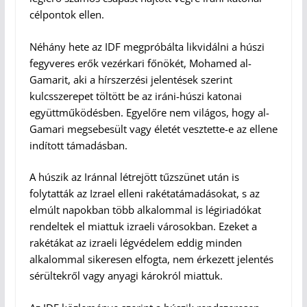
célpontok ellen.
Néhány hete az IDF megpróbálta likvidálni a húszi
fegyveres erők vezérkari főnökét, Mohamed al-
Gamarit, aki a hírszerzési jelentések szerint
kulcsszerepet töltött be az iráni-húszi katonai
együttműködésben. Egyelőre nem világos, hogy al-
Gamari megsebesült vagy életét vesztette-e az ellene
indított támadásban.
A húszik az Iránnal létrejött tűzszünet után is
folytatták az Izrael elleni rakétatámadásokat, s az
elmúlt napokban több alkalommal is légiriadókat
rendeltek el miattuk izraeli városokban. Ezeket a
rakétákat az izraeli légvédelem eddig minden
alkalommal sikeresen elfogta, nem érkezett jelentés
sérültekről vagy anyagi károkról miattuk.