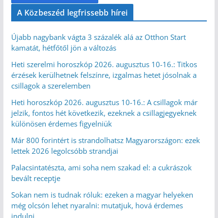
A Közbeszéd legfrissebb hírei
Újabb nagybank vágta 3 százalék alá az Otthon Start
kamatát, hétfőtől jön a változás
Heti szerelmi horoszkóp 2026. augusztus 10-16.: Titkos
érzések kerülhetnek felszínre, izgalmas hetet jósolnak a
csillagok a szerelemben
Heti horoszkóp 2026. augusztus 10-16.: A csillagok már
jelzik, fontos hét következik, ezeknek a csillagjegyeknek
különösen érdemes figyelniük
Már 800 forintért is strandolhatsz Magyarországon: ezek
lettek 2026 legolcsóbb strandjai
Palacsintatészta, ami soha nem szakad el: a cukrászok
bevált receptje
Sokan nem is tudnak róluk: ezeken a magyar helyeken
még olcsón lehet nyaralni: mutatjuk, hová érdemes
indulni