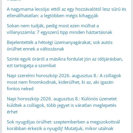
A nagymama lecsója: ettől az egy hozzávalótól lesz sűrű és
ellenállhatatlan: a legtöbben mégis kihagyják
Sokan nem tudják, pedig most ezen múlhat a
villanyszámla: 7 egyszerű tipp minden háztartásnak
Bejelentették a hétvégi üzemanyagárakat, sok autós
örülhet ennek a változásnak
Szinte egyik óráról a másikra fordulat jön az időjárásban,
ezt tartogatja a szombat
Napi szerelmi horoszkóp 2026. augusztus 8.: A csillagok
most nem finomkodnak, kiderülhet, ki az, aki igazán
fontos neked
Napi horoszkóp 2026. augusztus 8.: Különös üzenetet
küldtek a csillagok, több jegyet is váratlan meglepetés
érhet
Sok nyugdíjas örülhet: szeptemberben a megszokottnál
korábban érkezik a nyugdíj! Mutatjuk, mikor utalnak