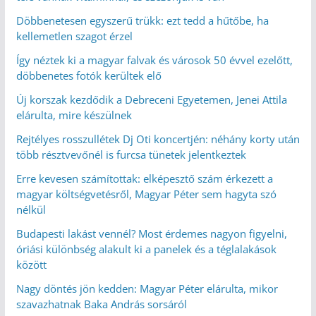
Döbbenetesen egyszerű trükk: ezt tedd a hűtőbe, ha
kellemetlen szagot érzel
Így néztek ki a magyar falvak és városok 50 évvel ezelőtt,
döbbenetes fotók kerültek elő
Új korszak kezdődik a Debreceni Egyetemen, Jenei Attila
elárulta, mire készülnek
Rejtélyes rosszullétek Dj Oti koncertjén: néhány korty után
több résztvevőnél is furcsa tünetek jelentkeztek
Erre kevesen számítottak: elképesztő szám érkezett a
magyar költségvetésről, Magyar Péter sem hagyta szó
nélkül
Budapesti lakást vennél? Most érdemes nagyon figyelni,
óriási különbség alakult ki a panelek és a téglalakások
között
Nagy döntés jön kedden: Magyar Péter elárulta, mikor
szavazhatnak Baka András sorsáról