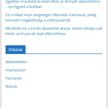
Egyetlen mozdulat és kiderülhet, jó dinnyét választottál-e
– ezt figyeld a boltban
Ezt a hibát most rengetegen elkövetik a klímával, pedig
könnyen megdobhatja a villanyszámlát
Mindenki ezt a körtés desszertet akarja: mézes-fahéjas sült
körte, amit percek alatt elkészíthetsz
Oldalak
Adatvédelem
Impresszum
Partnerek
Rólunk