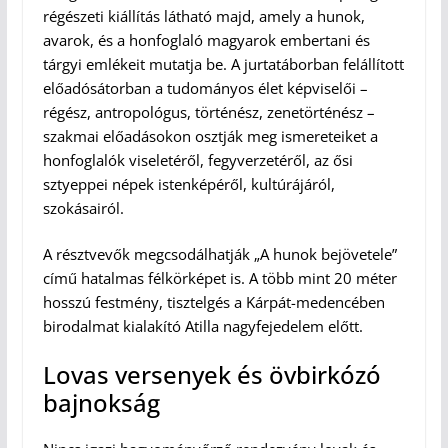
régészeti kiállítás látható majd, amely a hunok,
avarok, és a honfoglaló magyarok embertani és
tárgyi emlékeit mutatja be. A jurtatáborban felállított
előadósátorban a tudományos élet képviselői –
régész, antropológus, történész, zenetörténész –
szakmai előadásokon osztják meg ismereteiket a
honfoglalók viseletéről, fegyverzetéről, az ősi
sztyeppei népek istenképéről, kultúrájáról,
szokásairól.
A résztvevők megcsodálhatják „A hunok bejövetele”
című hatalmas félkörképet is. A több mint 20 méter
hosszú festmény, tisztelgés a Kárpát-medencében
birodalmat kialakító Atilla nagyfejedelem előtt.
L
ovas versenyek és
övbirkózó
bajnokság