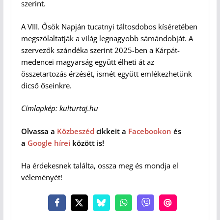
szerint.
A VIII. Ősök Napján tucatnyi táltosdobos kíséretében
megszólaltatják a világ legnagyobb sámándobját. A
szervezők szándéka szerint 2025-ben a Kárpát-
medencei magyarság együtt élheti át az
összetartozás érzését, ismét együtt emlékezhetünk
dicső őseinkre.
Címlapkép: kulturtaj.hu
Olvassa a
Közbeszéd
cikkeit a
Facebookon
és
a
Google hírei
között is!
Ha érdekesnek találta, ossza meg és mondja el
véleményét!