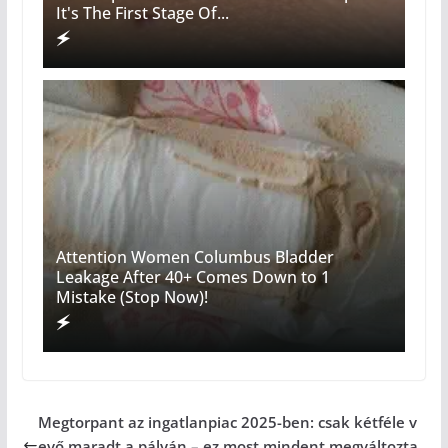
It's The First Stage Of...
Attention Women Columbus Bladder
Leakage After 40+ Comes Down to 1
Mistake (Stop Now)!
Megtorpant az ingatlanpiac 2025-ben: csak kétféle v
evő maradt a pályán – ez most mindent megváltozta