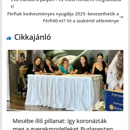
t!
Férfiak kedvezményes nyugdíja 2025: bevezethetik a
Férfi40-et? Itt a szakértő véleménye
Cikkajánló
Mesébe illő pillanat: így koronázták
meg a gyerekmodelleket Budapesten