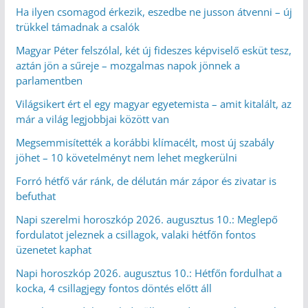
Ha ilyen csomagod érkezik, eszedbe ne jusson átvenni – új
trükkel támadnak a csalók
Magyar Péter felszólal, két új fideszes képviselő esküt tesz,
aztán jön a sűreje – mozgalmas napok jönnek a
parlamentben
Világsikert ért el egy magyar egyetemista – amit kitalált, az
már a világ legjobbjai között van
Megsemmisítették a korábbi klímacélt, most új szabály
jöhet – 10 követelményt nem lehet megkerülni
Forró hétfő vár ránk, de délután már zápor és zivatar is
befuthat
Napi szerelmi horoszkóp 2026. augusztus 10.: Meglepő
fordulatot jeleznek a csillagok, valaki hétfőn fontos
üzenetet kaphat
Napi horoszkóp 2026. augusztus 10.: Hétfőn fordulhat a
kocka, 4 csillagjegy fontos döntés előtt áll