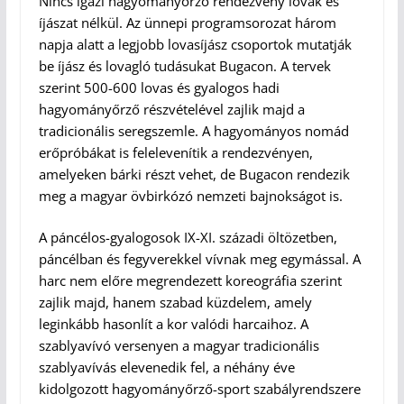
Nincs igazi hagyományőrző rendezvény lovak és
íjászat nélkül. Az ünnepi programsorozat három
napja alatt a legjobb lovasíjász csoportok mutatják
be íjász és lovagló tudásukat Bugacon. A tervek
szerint 500-600 lovas és gyalogos hadi
hagyományőrző részvételével zajlik majd a
tradicionális seregszemle. A hagyományos nomád
erőpróbákat is felelevenítik a rendezvényen,
amelyeken bárki részt vehet, de Bugacon rendezik
meg a magyar övbirkózó nemzeti bajnokságot is.
A páncélos-gyalogosok IX-XI. századi öltözetben,
páncélban és fegyverekkel vívnak meg egymással. A
harc nem előre megrendezett koreográfia szerint
zajlik majd, hanem szabad küzdelem, amely
leginkább hasonlít a kor valódi harcaihoz. A
szablyavívó versenyen a magyar tradicionális
szablyavívás elevenedik fel, a néhány éve
kidolgozott hagyományőrző-sport szabályrendszere