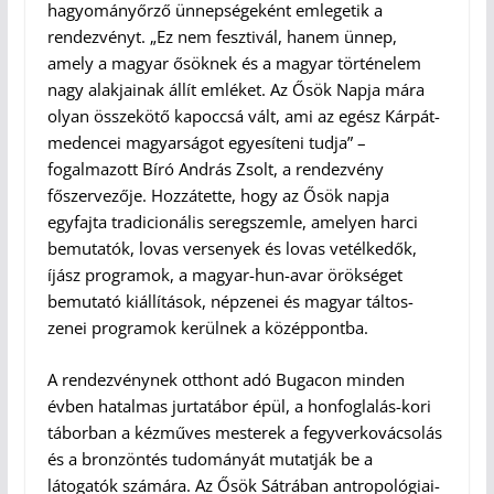
hagyományőrző ünnepségeként emlegetik a
rendezvényt. „Ez nem fesztivál, hanem ünnep,
amely a magyar ősöknek és a magyar történelem
nagy alakjainak állít emléket. Az Ősök Napja mára
olyan összekötő kapoccsá vált, ami az egész Kárpát-
medencei magyarságot egyesíteni tudja” –
fogalmazott Bíró András Zsolt, a rendezvény
főszervezője. Hozzátette, hogy az Ősök napja
egyfajta tradicionális seregszemle, amelyen harci
bemutatók, lovas versenyek és lovas vetélkedők,
íjász programok, a magyar-hun-avar örökséget
bemutató kiállítások, népzenei és magyar táltos-
zenei programok kerülnek a középpontba.
A rendezvénynek otthont adó Bugacon minden
évben hatalmas jurtatábor épül, a honfoglalás-kori
táborban a kézműves mesterek a fegyverkovácsolás
és a bronzöntés tudományát mutatják be a
látogatók számára. Az Ősök Sátrában antropológiai-