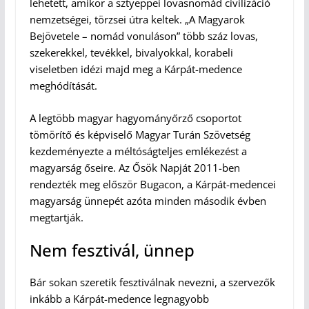
lehetett, amikor a sztyeppei lovasnomád civilizáció
nemzetségei, törzsei útra keltek. „A Magyarok
Bejövetele – nomád vonuláson” több száz lovas,
szekerekkel, tevékkel, bivalyokkal, korabeli
viseletben idézi majd meg a Kárpát-medence
meghódítását.
A legtöbb magyar hagyományőrző csoportot
tömörítő és képviselő Magyar Turán Szövetség
kezdeményezte a méltóságteljes emlékezést a
magyarság őseire. Az Ősök Napját 2011-ben
rendezték meg először Bugacon, a Kárpát-medencei
magyarság ünnepét azóta minden második évben
megtartják.
Nem fesztivál, ünnep
Bár sokan szeretik fesztiválnak nevezni, a szervezők
inkább a Kárpát-medence legnagyobb