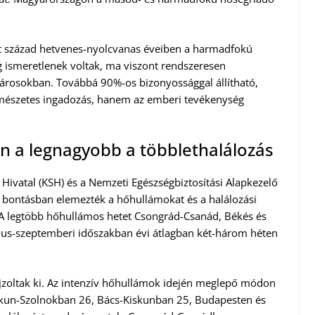
lt század hetvenes-nyolcvanas éveiben a harmadfokú
g ismeretlenek voltak, ma viszont rendszeresen
városokban. Továbbá 90%-os bizonyossággal állítható,
mészetes ingadozás, hanem az emberi tevékenység
 a legnagyobb a többlethalálozás
 Hivatal (KSH) és a Nemzeti Egészségbiztosítási Alapkezelő
i bontásban elemezték a hőhullámokat és a halálozási
A legtöbb hőhullámos hetet Csongrád-Csanád, Békés és
jus-szeptemberi időszakban évi átlagban két-három héten
jzoltak ki. Az intenzív hőhullámok idején meglepő módon
kun-Szolnokban 26, Bács-Kiskunban 25, Budapesten és