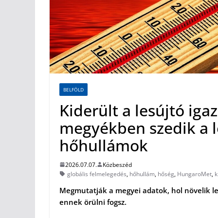
BELFÖLD
Kiderült a lesújtó iga
megyékben szedik a l
hőhullámok
2026.07.07.
Közbeszéd
globális felmelegedés
,
hőhullám
,
hőség
,
HungaroMet
,
k
Megmutatják a megyei adatok, hol növelik l
ennek örülni fogsz.