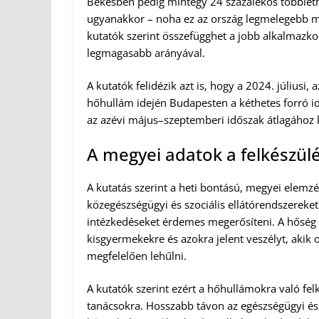
Békésben pedig mintegy 24 százalékos többle
ugyanakkor – noha ez az ország legmelegebb me
kutatók szerint összefügghet a jobb alkalmazko
legmagasabb arányával.
A kutatók felidézik azt is, hogy a 2024. júliusi,
hőhullám idején Budapesten a kéthetes forró id
az azévi május–szeptemberi időszak átlagához 
A megyei adatok a felkészülés
A kutatás szerint a heti bontású, megyei elemzé
közegészségügyi és szociális ellátórendszerek
intézkedéseket érdemes megerősíteni. A hőség 
kisgyermekekre és azokra jelent veszélyt, akik
megfelelően lehűlni.
A kutatók szerint ezért a hőhullámokra való fe
tanácsokra. Hosszabb távon az egészségügyi és 