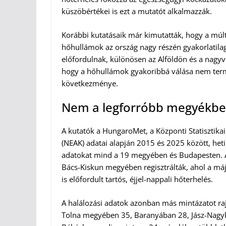
küszöbértékei is ezt a mutatót alkalmazzák.
Korábbi kutatásaik már kimutatták, hogy a mú
hőhullámok az ország nagy részén gyakorlatila
előfordulnak, különösen az Alföldön és a nagy
hogy a hőhullámok gyakoribbá válása nem ter
következménye.
Nem a legforróbb megyékben
A kutatók a HungaroMet, a Központi Statisztikai
(NEAK) adatai alapján 2015 és 2025 között, het
adatokat mind a 19 megyében és Budapesten. 
Bács-Kiskun megyében regisztrálták, ahol a má
is előfordult tartós, éjjel-nappali hőterhelés.
A halálozási adatok azonban más mintázatot ra
Tolna megyében 35, Baranyában 28, Jász-Nagy