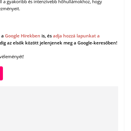
ell a gyakoribb és intenzívebb hőhullámokhoz, hogy
ezményeit.
 a
Google Hírekben
is, és
adja hozzá lapunkat a
indig az elsők között jelenjenek meg a Google-keresőben!
 véleményét!