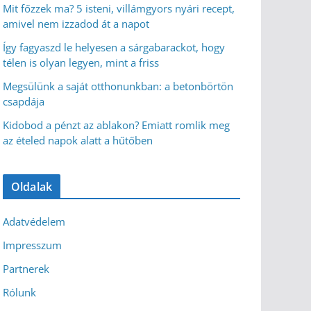
Mit főzzek ma? 5 isteni, villámgyors nyári recept,
amivel nem izzadod át a napot
Így fagyaszd le helyesen a sárgabarackot, hogy
télen is olyan legyen, mint a friss
Megsülünk a saját otthonunkban: a betonbörtön
csapdája
Kidobod a pénzt az ablakon? Emiatt romlik meg
az ételed napok alatt a hűtőben
Oldalak
Adatvédelem
Impresszum
Partnerek
Rólunk