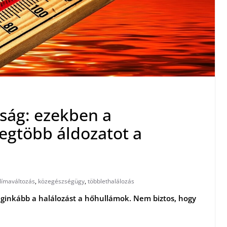
zság: ezekben a
egtöbb áldozatot a
límaváltozás
,
közegészségügy
,
többlethalálozás
eginkább a halálozást a hőhullámok. Nem biztos, hogy