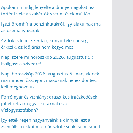
Apukám mindig lenyelte a dinnyemagokat: ez
történt vele a szakértők szerint évek múltán
Igazi örömhír a benzinkutakról, így alakulnak ma
az üzemanyagárak
42 fok is lehet szerdán, könyörtelen hőség
érkezik, az időjárás nem kegyelmez
Napi szerelmi horoszkóp 2026. augusztus 5.:
Hallgass a szívedre!
Napi horoszkóp 2026. augusztus 5.: Van, akinek
ma minden összejön, másoknak nehéz döntést
kell meghozniuk
Forró nyár és vízhiány: drasztikus intézkedések
jöhetnek a magyar kutaknál és a
vízfogyasztásban?
Így ették régen nagyanyáink a dinnyét: ezt a
zseniális trükköt ma már szinte senki sem ismeri