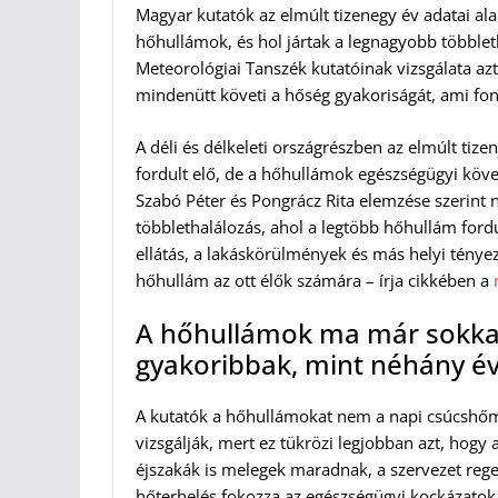
Magyar kutatók az elmúlt tizenegy év adatai al
hőhullámok, és hol jártak a legnagyobb többleth
Meteorológiai Tanszék kutatóinak vizsgálata a
mindenütt követi a hőség gyakoriságát, ami fo
A déli és délkeleti országrészben az elmúlt ti
fordult elő, de a hőhullámok egészségügyi köv
Szabó Péter és Pongrácz Rita elemzése szerin
többlethalálozás, ahol a legtöbb hőhullám fordul
ellátás, a lakáskörülmények és más helyi ténye
hőhullám az ott élők számára – írja cikkében a
A hőhullámok ma már sokkal
gyakoribbak, mint néhány év
A kutatók a hőhullámokat nem a napi csúcshőm
vizsgálják, mert ez tükrözi legjobban azt, hogy
éjszakák is melegek maradnak, a szervezet rege
hőterhelés fokozza az egészségügyi kockázato