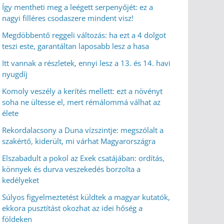
Így mentheti meg a leégett serpenyőjét: ez a
nagyi filléres csodaszere mindent visz!
Megdöbbentő reggeli változás: ha ezt a 4 dolgot
teszi este, garantáltan laposabb lesz a hasa
Itt vannak a részletek, ennyi lesz a 13. és 14. havi
nyugdíj
Komoly veszély a kerítés mellett: ezt a növényt
soha ne ültesse el, mert rémálommá válhat az
élete
Rekordalacsony a Duna vízszintje: megszólalt a
szakértő, kiderült, mi várhat Magyarországra
Elszabadult a pokol az Exek csatájában: ordítás,
könnyek és durva veszekedés borzolta a
kedélyeket
Súlyos figyelmeztetést küldtek a magyar kutatók,
ekkora pusztítást okozhat az idei hőség a
földeken