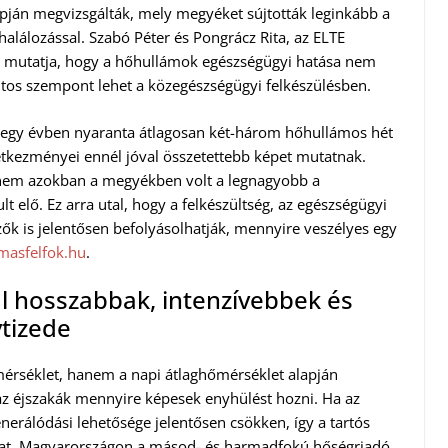
apján megvizsgálták, mely megyéket sújtották leginkább a
alálozással. Szabó Péter és Pongrácz Rita, az ELTE
zt mutatja, hogy a hőhullámok egészségügyi hatása nem
ntos szempont lehet a közegészségügyi felkészülésben.
zenegy évben nyaranta átlagosan két-három hőhullámos hét
etkezményei ennél jóval összetettebb képet mutatnak.
t nem azokban a megyékben volt a legnagyobb a
t elő. Ez arra utal, hogy a felkészültség, az egészségügyi
zők is jelentősen befolyásolhatják, mennyire veszélyes egy
masfelfok.hu
.
 hosszabbak, intenzívebbek és
tizede
érséklet, hanem a napi átlaghőmérséklet alapján
 az éjszakák mennyire képesek enyhülést hozni. Ha az
nerálódási lehetősége jelentősen csökken, így a tartós
kat. Magyarországon a másod- és harmadfokú hőségriadó