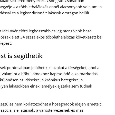
thalálozást eredményeztek. Csongrád-Csanádban
gyéje – a többlethalálozás ennél alacsonyabb volt, ami a
dással és a légkondicionált lakások országon belüli
 az idei nyár előtti leghosszabb és legintenzívebb hazai
őszak alatt 34 százalékos többlethalálozás következett be
képest.
t is segíthetik
sek pontosabban jelölhetik ki azokat a térségeket, ahol a
et, valamint a hőhullámokhoz kapcsolódó alkalmazkodási
különösen az idősekre, a krónikus betegekre, a
 olyan lakásokban élnek, amelyek éjszaka sem tudnak
lkészülés nem korlátozódhat a hőségriadók idején ismételt
szociális ellátásnak, a várostervezésnek és más