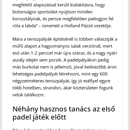
megfelelő alapozással került kialakításra, hogy
biztonságos sportolást nyújtson minden
korosztálynak, és persze megfelelően pattogjon fel
róla a labda” – ismerteti a Holland Pázsit vezetője.
Mára a teniszpályák építésénél is többen választják a
műfű alapot a hagyományos salak verziónál, mert
eső után 1-2 perccel már újra száraz, és a nagy nyári
aszály idején sem porzik. A padelpályákon pedig
más burkolat nem is jellemző, jóval kedvezőbb áron
lehetséges padelpályát létrehozni, mint egy 600
négyzetméteres teniszpályát, így jó eséllyel egyre
több hotelben, strandon, akár közterületen fogunk
velük találkozni.
Néhány hasznos tanács az első
padel játék előtt