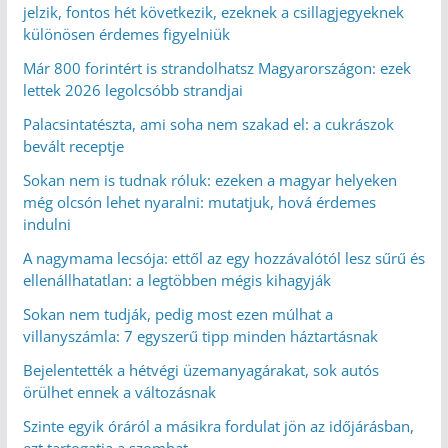
jelzik, fontos hét következik, ezeknek a csillagjegyeknek
különösen érdemes figyelniük
Már 800 forintért is strandolhatsz Magyarországon: ezek
lettek 2026 legolcsóbb strandjai
Palacsintatészta, ami soha nem szakad el: a cukrászok
bevált receptje
Sokan nem is tudnak róluk: ezeken a magyar helyeken
még olcsón lehet nyaralni: mutatjuk, hová érdemes
indulni
A nagymama lecsója: ettől az egy hozzávalótól lesz sűrű és
ellenállhatatlan: a legtöbben mégis kihagyják
Sokan nem tudják, pedig most ezen múlhat a
villanyszámla: 7 egyszerű tipp minden háztartásnak
Bejelentették a hétvégi üzemanyagárakat, sok autós
örülhet ennek a változásnak
Szinte egyik óráról a másikra fordulat jön az időjárásban,
ezt tartogatja a szombat