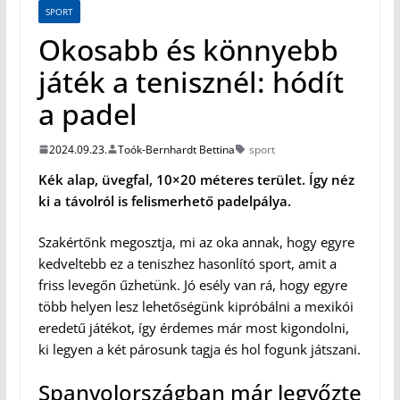
SPORT
Okosabb és könnyebb
játék a tenisznél: hódít
a padel
2024.09.23.
Toók-Bernhardt Bettina
sport
Kék alap, üvegfal, 10×20 méteres terület. Így néz
ki a távolról is felismerhető padelpálya.
Szakértőnk megosztja, mi az oka annak, hogy egyre
kedveltebb ez a teniszhez hasonlító sport, amit a
friss levegőn űzhetünk. Jó esély van rá, hogy egyre
több helyen lesz lehetőségünk kipróbálni a mexikói
eredetű játékot, így érdemes már most kigondolni,
ki legyen a két párosunk tagja és hol fogunk játszani.
Spanyolországban már legyőzte