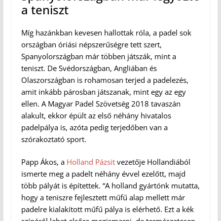
a teniszt
Míg hazánkban kevesen hallottak róla, a padel sok
országban óriási népszerűségre tett szert,
Spanyolországban már többen játszák, mint a
teniszt. De Svédországban, Angliában és
Olaszországban is rohamosan terjed a padelezés,
amit inkább párosban játszanak, mint egy az egy
ellen. A Magyar Padel Szövetség 2018 tavaszán
alakult, ekkor épült az első néhány hivatalos
padelpálya is, azóta pedig terjedőben van a
szórakoztató sport.
Papp Ákos, a
Holland Pázsit
vezetője Hollandiából
ismerte meg a padelt néhány évvel ezelőtt, majd
több pályát is építettek. “A holland gyártónk mutatta,
hogy a teniszre fejlesztett műfű alap mellett már
padelre kialakított műfű pálya is elérhető. Ezt a kék