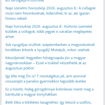
Napi szerelmi horoszkóp 2026. augusztus 8.: A csillagok
most nem finomkodnak, kiderülhet, ki az, aki igazán
fontos neked
Napi horoszkóp 2026. augusztus 8.: Különös üzenetet
küldtek a csillagok, több jegyet is váratlan meglepetés
érhet
Sok nyugdíjas örülhet: szeptemberben a megszokottnál
korábban érkezik a nyugdíj! Mutatjuk, mikor utalnak
Készüljenek! Kegyetlen hőségcsapda jön a magyar
nagyvárosokban – Ezzel a trükkel vészelhetik át az
augusztusi poklot
Így élte meg Ön is? 7 nosztalgikus jel, ami azonnal
visszarepít a panelos gyermekkor legszebb éveibe
Ez a hűsítő, hideg görögdinnye krémleves menti meg a
kánikulát a magyar konyhákban
Betti titka a tökéletes lasagnéhez: így készül a szaftos,