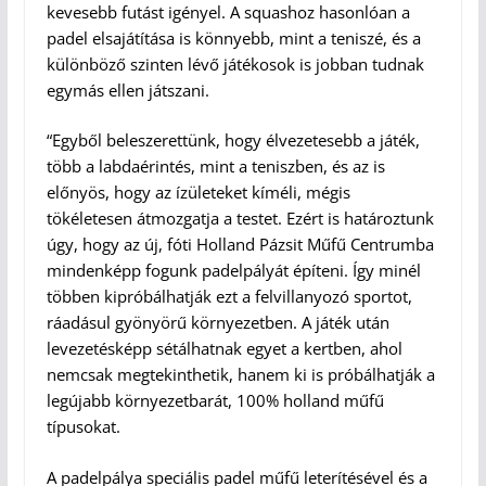
kevesebb futást igényel. A squashoz hasonlóan a
padel elsajátítása is könnyebb, mint a teniszé, és a
különböző szinten lévő játékosok is jobban tudnak
egymás ellen játszani.
“Egyből beleszerettünk, hogy élvezetesebb a játék,
több a labdaérintés, mint a teniszben, és az is
előnyös, hogy az ízületeket kíméli, mégis
tökéletesen átmozgatja a testet. Ezért is határoztunk
úgy, hogy az új, fóti Holland Pázsit Műfű Centrumba
mindenképp fogunk padelpályát építeni. Így minél
többen kipróbálhatják ezt a felvillanyozó sportot,
ráadásul gyönyörű környezetben. A játék után
levezetésképp sétálhatnak egyet a kertben, ahol
nemcsak megtekinthetik, hanem ki is próbálhatják a
legújabb környezetbarát, 100% holland műfű
típusokat.
A padelpálya speciális padel műfű leterítésével és a