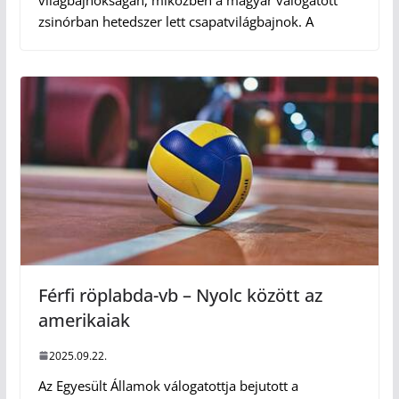
világbajnokságán, miközben a magyar válogatott
zsinórban hetedszer lett csapatvilágbajnok. A
Férfi röplabda-vb – Nyolc között az
amerikaiak
2025.09.22.
Az Egyesült Államok válogatottja bejutott a