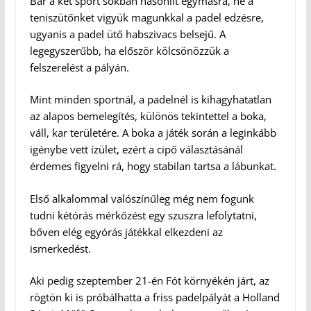
Bár a két sport sokban hasonlít egymásra, ne a
teniszütőnket vigyük magunkkal a padel edzésre,
ugyanis a padel ütő habszivacs belsejű. A
legegyszerűbb, ha először kölcsönözzük a
felszerelést a pályán.
Mint minden sportnál, a padelnél is kihagyhatatlan
az alapos bemelegítés, különös tekintettel a boka,
váll, kar területére. A boka a játék során a leginkább
igénybe vett ízület, ezért a cipő választásánál
érdemes figyelni rá, hogy stabilan tartsa a lábunkat.
Első alkalommal valószínűleg még nem fogunk
tudni kétórás mérkőzést egy szuszra lefolytatni,
bőven elég egyórás játékkal elkezdeni az
ismerkedést.
Aki pedig szeptember 21-én Fót környékén járt, az
rögtön ki is próbálhatta a friss padelpályát a Holland