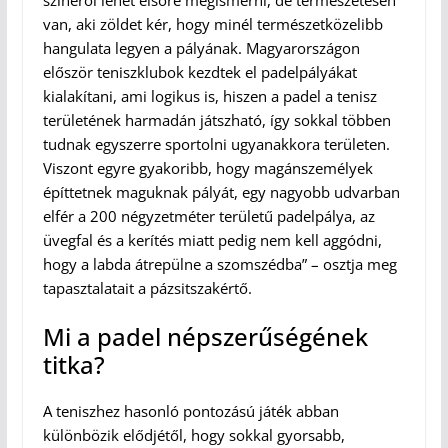
színéről lehet elsőre megismerni, de természetesen
van, aki zöldet kér, hogy minél természetközelibb
hangulata legyen a pályának. Magyarországon
először teniszklubok kezdtek el padelpályákat
kialakítani, ami logikus is, hiszen a padel a tenisz
területének harmadán játszható, így sokkal többen
tudnak egyszerre sportolni ugyanakkora területen.
Viszont egyre gyakoribb, hogy magánszemélyek
építtetnek maguknak pályát, egy nagyobb udvarban
elfér a 200 négyzetméter területű padelpálya, az
üvegfal és a kerítés miatt pedig nem kell aggódni,
hogy a labda átrepülne a szomszédba” – osztja meg
tapasztalatait a pázsitszakértő.
Mi a padel népszerűségének
titka?
A teniszhez hasonló pontozású játék abban
különbözik elődjétől, hogy sokkal gyorsabb,