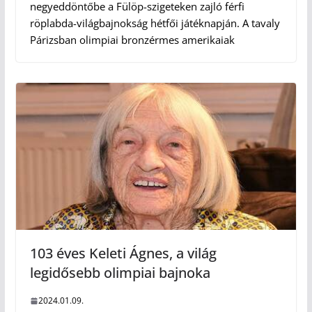
negyeddöntőbe a Fülöp-szigeteken zajló férfi
röplabda-világbajnokság hétfői játéknapján. A tavaly
Párizsban olimpiai bronzérmes amerikaiak
103 éves Keleti Ágnes, a világ
legidősebb olimpiai bajnoka
2024.01.09.