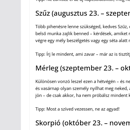
Szűz (augusztus 23. – szepte
Több pihenésre lenne szükséged, kedves Szűz, d
belső munka zajlik benned – kérdések, amiket r
végre egy mély beszélgetés vagy egy séta alatt 
Tipp: Írj le mindent, ami zavar – már az is tisztít
Mérleg (szeptember 23. – ok
Különösen vonzó leszel ezen a hétvégén – és n
és vasárnap olyan személy nyílhat meg neked, a
jön – de csak akkor, ha nem próbálsz mindent k
Tipp: Most a szíved vezessen, ne az agyad!
Skorpió (október 23. – nove