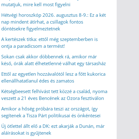
mutatjuk, mire kell most figyelni
Hétvégi horoszkóp 2026. augusztus 8-9.: Ez a két
nap mindent átírhat, a csillagok fontos
döntésekre figyelmeztetnek
A kertészek titka: ettől még szeptemberben is
ontja a paradicsom a termést!
Sokan csak akkor döbbennek rá, amikor már
késő, órák alatt élhetetlenné válhat egy társasház
Ettől az egyetlen hozzávalótól lesz a főtt kukorica
ellenállhatatlanul édes és zamatos
Kétségbeesett felhívást tett közzé a család, nyoma
veszett a 21 éves Bencének az Ozora fesztiválon
Amikor a hőség próbára teszi az országot, így
segítenek a Tisza Párt politikusai és önkéntesei
Új ötlettel állt elő a DK: ezt akarják a Dunán, már
aláírásokat is gyűjtenek