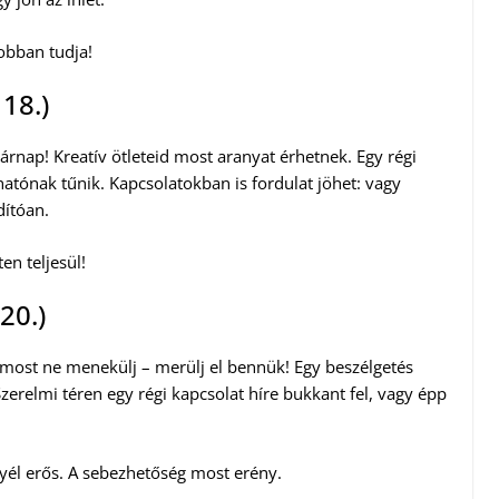
jobban tudja!
 18.)
sárnap! Kreatív ötleteid most aranyat érhetnek. Egy régi
atónak tűnik. Kapcsolatokban is fordulat jöhet: vagy
dítóan.
en teljesül!
20.)
most ne menekülj – merülj el bennük! Egy beszélgetés
Szerelmi téren egy régi kapcsolat híre bukkant fel, vagy épp
él erős. A sebezhetőség most erény.