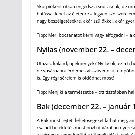
Skorpióként ritkán engedsz a sodrásnak, de most
hatással lehet az életedre – legyen szó szerel
nagy beszélgetésekre, akár szülőkkel, akár gye
Tipp: Merj bocsánatot kérni vagy elfogadni – a 
Nyilas (november 22. – dece
Utazás, kaland, új élmények? Nyilasok, ez a ti 
de vasárnapra érdemes visszavenni a tempóból. 
is. Egy régi sérelem is oldódhat most!
Tipp: Menj ki a természetbe – ott tisztábban ha
Bak (december 22. – január 1
A Bak most rejtett lehetőségeket láthat meg, a
családi befektetés most hozhat váratlan nyere
vasárnap viszont kerüld a túlanalizálást, csak úg