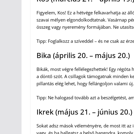
Figyelem, Kos! Ez a hétvége felkavarhatja az ál
szavai mélyen elgondolkodtatnak. Vasárnap pénz
összeg vagy nyeremény formájában. Ne utasítsd 
Tipp: Foglalkozz a szíveddel – és ne csak az ér
Bika (április 20. – május 20.)
Bikák, most végre fellélegezhettek! Egy régóta 
a döntő szót. A csillagok támogatnak minden 
pillantás elég lehet, hogy fellángoljon valami új.
Tipp: Ne halogasd tovább azt a beszélgetést, am
Ikrek (május 21. – június 20.)
Sokat adsz mások véleményére, de most itt az 
vagy, és ha hallgatsz a belső hangodra, komoly