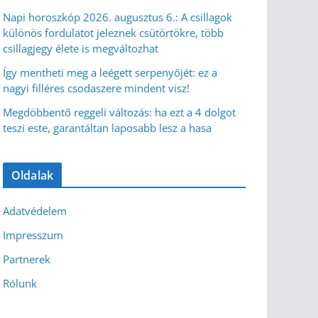
Napi horoszkóp 2026. augusztus 6.: A csillagok
különös fordulatot jeleznek csütörtökre, több
csillagjegy élete is megváltozhat
Így mentheti meg a leégett serpenyőjét: ez a
nagyi filléres csodaszere mindent visz!
Megdöbbentő reggeli változás: ha ezt a 4 dolgot
teszi este, garantáltan laposabb lesz a hasa
Oldalak
Adatvédelem
Impresszum
Partnerek
Rólunk