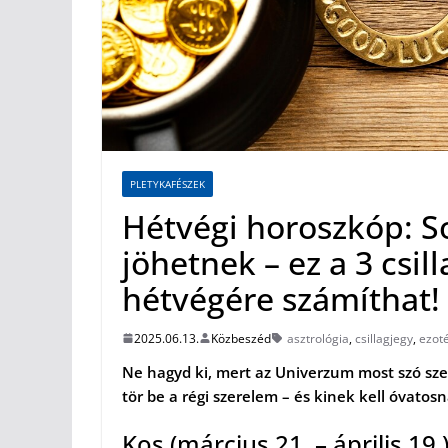
PLETYKAFÉSZEK
Hétvégi horoszkóp: S
jöhetnek – ez a 3 csil
hétvégére számíthat!
2025.06.13.
Közbeszéd
asztrológia
,
csillagjegy
,
ezoté
Ne hagyd ki, mert az Univerzum most szó szer
tör be a régi szerelem – és kinek kell óvatos
Kos (március 21. – április 19.