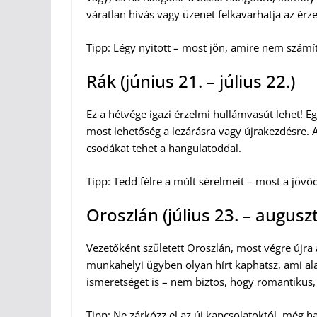
váratlan hívás vagy üzenet felkavarhatja az érz
Tipp: Légy nyitott – most jön, amire nem számí
Rák (június 21. – július 22.)
Ez a hétvége igazi érzelmi hullámvasút lehet! Eg
most lehetőség a lezárásra vagy újrakezdésre. A
csodákat tehet a hangulatoddal.
Tipp: Tedd félre a múlt sérelmeit – most a jövő
Oroszlán (július 23. – auguszt
Vezetőként született Oroszlán, most végre újra
munkahelyi ügyben olyan hírt kaphatsz, ami ala
ismeretséget is – nem biztos, hogy romantikus,
Tipp: Ne zárkózz el az új kapcsolatoktól, még ha