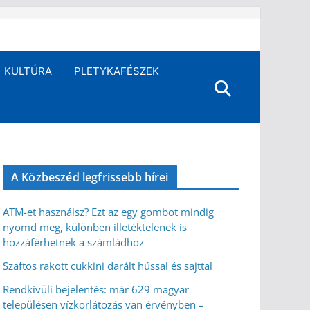
KULTÚRA
PLETYKAFÉSZEK
A Közbeszéd legfrissebb hírei
ATM-et használsz? Ezt az egy gombot mindig
nyomd meg, különben illetéktelenek is
hozzáférhetnek a számládhoz
Szaftos rakott cukkini darált hússal és sajttal
Rendkívüli bejelentés: már 629 magyar
településen vízkorlátozás van érvényben –