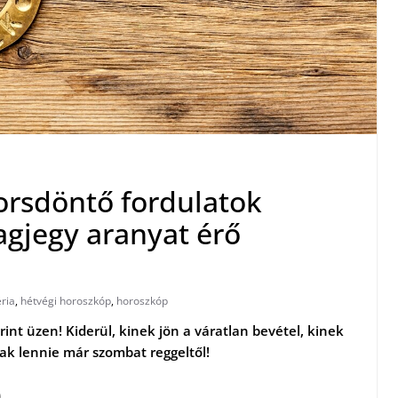
orsdöntő fordulatok
lagjegy aranyat érő
ria
,
hétvégi horoszkóp
,
horoszkóp
int üzen! Kiderül, kinek jön a váratlan bevétel, kinek
nak lennie már szombat reggeltől!
)