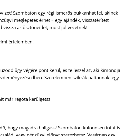
lóvizet! Szombaton egy régi ismerős bukkanhat fel, akinek
ügyi meglepetés érhet – egy ajándék, visszatérített
vissza az ösztöneidet, most jól vezetnek!
zelmi értelemben.
húzódó ügy végére pont kerül, és te leszel az, aki kimondja
kezdeményezésedben. Szerelemben szikrák pattannak: egy
it már régóta kerülgetsz!
idő, hogy magadra hallgass! Szombaton különösen intuitív
 családi vagy pénzügyi előnyt szerezhetsz. Vasárnap egy