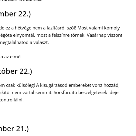
mber 22.)
e ez a hétvége nem a lazításról szól! Most valami komoly
égóta elnyomtál, most a felszínre törnek. Vasárnap viszont
megtalálhatod a választ.
ja az elmét.
tóber 22.)
em csak külsőleg! A kisugárzásod embereket vonz hozzád,
kitől nem vártál semmit. Sorsfordító beszélgetések ideje
ontrollálni.
mber 21.)