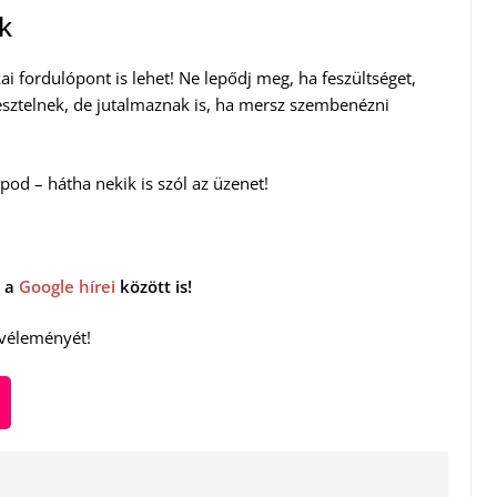
k
ai fordulópont is lehet! Ne lepődj meg, ha feszültséget,
sztelnek, de jutalmaznak is, ha mersz szembenézni
pod – hátha nekik is szól az üzenet!
 a
Google hírei
között is!
 véleményét!