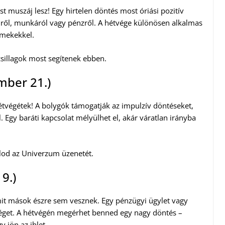
 muszáj lesz! Egy hirtelen döntés most óriási pozitív
emről, munkáról vagy pénzről. A hétvége különösen alkalmas
rmekekkel.
csillagok most segítenek ebben.
mber 21.)
hétvégétek! A bolygók támogatják az impulzív döntéseket,
Egy baráti kapcsolat mélyülhet el, akár váratlan irányba
llod az Univerzum üzenetét.
9.)
mit mások észre sem vesznek. Egy pénzügyi ügylet vagy
séget. A hétvégén megérhet benned egy nagy döntés –
y jön az ihlet.