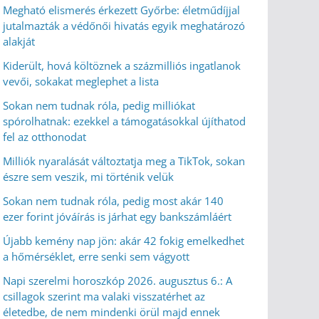
Megható elismerés érkezett Győrbe: életműdíjjal
jutalmazták a védőnői hivatás egyik meghatározó
alakját
Kiderült, hová költöznek a százmilliós ingatlanok
vevői, sokakat meglephet a lista
Sokan nem tudnak róla, pedig milliókat
spórolhatnak: ezekkel a támogatásokkal újíthatod
fel az otthonodat
Milliók nyaralását változtatja meg a TikTok, sokan
észre sem veszik, mi történik velük
Sokan nem tudnak róla, pedig most akár 140
ezer forint jóváírás is járhat egy bankszámláért
Újabb kemény nap jön: akár 42 fokig emelkedhet
a hőmérséklet, erre senki sem vágyott
Napi szerelmi horoszkóp 2026. augusztus 6.: A
csillagok szerint ma valaki visszatérhet az
életedbe, de nem mindenki örül majd ennek