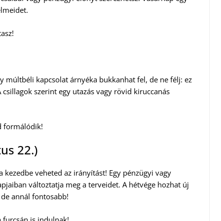
elmeidet.
tasz!
y múltbéli kapcsolat árnyéka bukkanhat fel, de ne félj: ez
 csillagok szerint egy utazás vagy rövid kiruccanás
d formálódik!
us 22.)
 a kezedbe veheted az irányítást! Egy pénzügyi vagy
pjaiban változtatja meg a terveidet. A hétvége hozhat új
 de annál fontosabb!
 furcsán is indulnak!