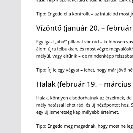
Tipp: Engedd el a kontrollt – az intuíciód most 
Vízöntő (január 20. – február
Egy igazi „aha!” pillanat vár rád – különösen va
álom újra felbukkan, és most végre megvalósíth
mélyül, vagy eltűnik – de mindenképp felszaba
Tipp: Írj le egy vágyat – lehet, hogy már jövő hét
Halak (február 19. – március 
Halak, könnyen elsodorhatnak az érzelmek, de 
mély hatással lehet rád, és új nézőpontot hoz. 
egy új ismeretség kap mélyebb értelmet.
Tipp: Engedd meg magadnak, hogy most ne legy