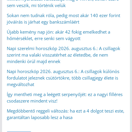
sem veszik, mi történik velük
Sokan nem tudnak róla, pedig most akár 140 ezer forint
jóváírás is járhat egy bankszámláért
Újabb kemény nap jön: akár 42 fokig emelkedhet a
hőmérséklet, erre senki sem vágyott
Napi szerelmi horoszkóp 2026. augusztus 6.: A csillagok
szerint ma valaki visszatérhet az életedbe, de nem
mindenki örül majd ennek
Napi horoszkóp 2026. augusztus 6.: A csillagok különös
fordulatot jeleznek csütörtökre, több csillagjegy élete is
megváltozhat
Így mentheti meg a leégett serpenyőjét: ez a nagyi filléres
csodaszere mindent visz!
Megdöbbentő reggeli változás: ha ezt a 4 dolgot teszi este,
garantáltan laposabb lesz a hasa