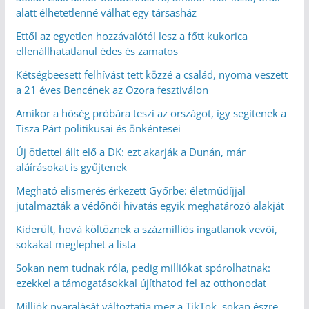
alatt élhetetlenné válhat egy társasház
Ettől az egyetlen hozzávalótól lesz a főtt kukorica
ellenállhatatlanul édes és zamatos
Kétségbeesett felhívást tett közzé a család, nyoma veszett
a 21 éves Bencének az Ozora fesztiválon
Amikor a hőség próbára teszi az országot, így segítenek a
Tisza Párt politikusai és önkéntesei
Új ötlettel állt elő a DK: ezt akarják a Dunán, már
aláírásokat is gyűjtenek
Megható elismerés érkezett Győrbe: életműdíjjal
jutalmazták a védőnői hivatás egyik meghatározó alakját
Kiderült, hová költöznek a százmilliós ingatlanok vevői,
sokakat meglephet a lista
Sokan nem tudnak róla, pedig milliókat spórolhatnak:
ezekkel a támogatásokkal újíthatod fel az otthonodat
Milliók nyaralását változtatja meg a TikTok, sokan észre