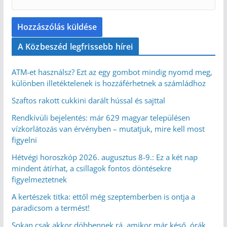
A Közbeszéd legfrissebb hírei
ATM-et használsz? Ezt az egy gombot mindig nyomd meg,
különben illetéktelenek is hozzáférhetnek a számládhoz
Szaftos rakott cukkini darált hússal és sajttal
Rendkívüli bejelentés: már 629 magyar településen
vízkorlátozás van érvényben – mutatjuk, mire kell most
figyelni
Hétvégi horoszkóp 2026. augusztus 8-9.: Ez a két nap
mindent átírhat, a csillagok fontos döntésekre
figyelmeztetnek
A kertészek titka: ettől még szeptemberben is ontja a
paradicsom a termést!
Sokan csak akkor döbbennek rá, amikor már késő, órák