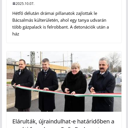
2025.10.07.
Hétfő délután drámai pillanatok zajlottak le
Bácsalmás külterületén, ahol egy tanya udvarán
több gázpalack is felrobbant. A detonációk után a
ház
Elárulták, újraindulhat-e határidőben a