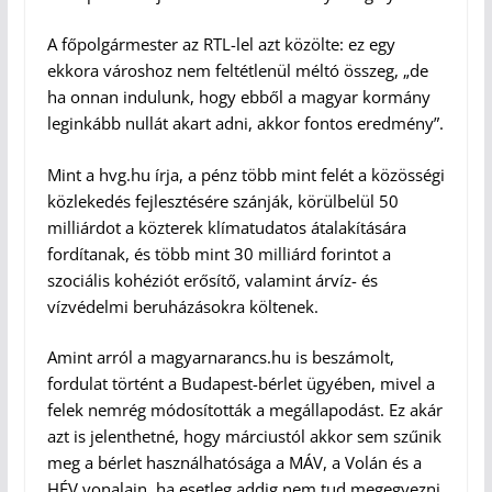
A főpolgármester az RTL-lel azt közölte: ez egy
ekkora városhoz nem feltétlenül méltó összeg, „de
ha onnan indulunk, hogy ebből a magyar kormány
leginkább nullát akart adni, akkor fontos eredmény”.
Mint a hvg.hu írja, a pénz több mint felét a közösségi
közlekedés fejlesztésére szánják, körülbelül 50
milliárdot a közterek klímatudatos átalakítására
fordítanak, és több mint 30 milliárd forintot a
szociális kohéziót erősítő, valamint árvíz- és
vízvédelmi beruházásokra költenek.
Amint arról a magyarnarancs.hu is beszámolt,
fordulat történt a Budapest-bérlet ügyében, mivel a
felek nemrég módosították a megállapodást. Ez akár
azt is jelenthetné, hogy márciustól akkor sem szűnik
meg a bérlet használhatósága a MÁV, a Volán és a
HÉV vonalain, ha esetleg addig nem tud megegyezni