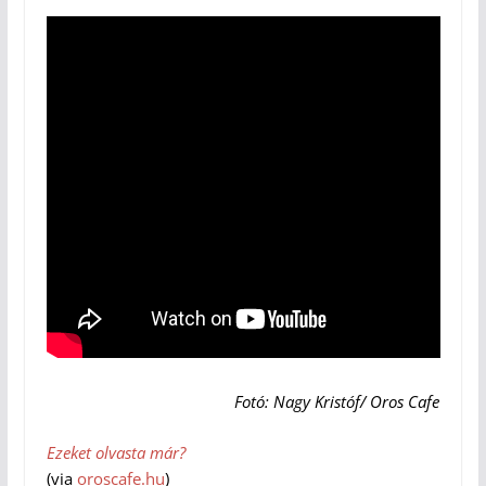
Fotó: Nagy Kristóf/ Oros Cafe
Ezeket olvasta már?
(via
oroscafe.hu
)