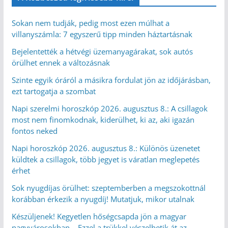
Sokan nem tudják, pedig most ezen múlhat a
villanyszámla: 7 egyszerű tipp minden háztartásnak
Bejelentették a hétvégi üzemanyagárakat, sok autós
örülhet ennek a változásnak
Szinte egyik óráról a másikra fordulat jön az időjárásban,
ezt tartogatja a szombat
Napi szerelmi horoszkóp 2026. augusztus 8.: A csillagok
most nem finomkodnak, kiderülhet, ki az, aki igazán
fontos neked
Napi horoszkóp 2026. augusztus 8.: Különös üzenetet
küldtek a csillagok, több jegyet is váratlan meglepetés
érhet
Sok nyugdíjas örülhet: szeptemberben a megszokottnál
korábban érkezik a nyugdíj! Mutatjuk, mikor utalnak
Készüljenek! Kegyetlen hőségcsapda jön a magyar
nagyvárosokban – Ezzel a trükkel vészelhetik át az