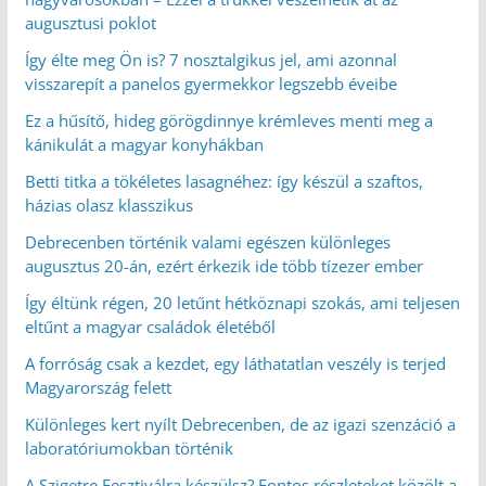
augusztusi poklot
Így élte meg Ön is? 7 nosztalgikus jel, ami azonnal
visszarepít a panelos gyermekkor legszebb éveibe
Ez a hűsítő, hideg görögdinnye krémleves menti meg a
kánikulát a magyar konyhákban
Betti titka a tökéletes lasagnéhez: így készül a szaftos,
házias olasz klasszikus
Debrecenben történik valami egészen különleges
augusztus 20-án, ezért érkezik ide több tízezer ember
Így éltünk régen, 20 letűnt hétköznapi szokás, ami teljesen
eltűnt a magyar családok életéből
A forróság csak a kezdet, egy láthatatlan veszély is terjed
Magyarország felett
Különleges kert nyílt Debrecenben, de az igazi szenzáció a
laboratóriumokban történik
A Szigetre Fesztiválra készülsz? Fontos részleteket közölt a