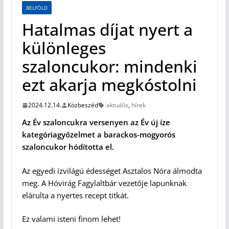
BELFÖLD
Hatalmas díjat nyert a
különleges
szaloncukor: mindenki
ezt akarja megkóstolni
2024.12.14.
Közbeszéd
aktuális
,
hírek
Az Év szaloncukra versenyen az Év új íze
kategóriagyőzelmet a barackos-mogyorós
szaloncukor hódította el.
Az egyedi ízvilágú édességet Asztalos Nóra álmodta
meg. A Hóvirág Fagylaltbár vezetője lapunknak
elárulta a nyertes recept titkát.
Ez valami isteni finom lehet!