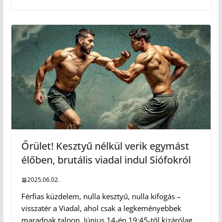
Őrület! Kesztyű nélkül verik egymást
élőben, brutális viadal indul Siófokról
2025.06.02.
Férfias küzdelem, nulla kesztyű, nulla kifogás –
visszatér a Viadal, ahol csak a legkeményebbek
maradnak talpon. Június 14-én 19:45-től kizárólag