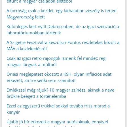
eltűnt a magyar családok életéből
A forróság csak a kezdet, egy láthatatlan veszély is terjed
Magyarország felett
Különleges kert nyílt Debrecenben, de az igazi szenzáció a
laboratóriumokban történik
A Szigetre Fesztiválra készülsz? Fontos részleteket közölt a
MÁV a közlekedésről
Csak az igazi retro-rajongók ismerik fel mindet: régi
magyar tárgyak a múltból
Óriási meglepetést okozott a KSH, olyan inflációs adat
érkezett, amire senki sem számított
Emlékszel még rájuk? 10 magyar színész, akinek a neve
örökre beégett a történelembe
Ezzel az egyszerű trükkel sokkal tovább friss marad a
kenyér
Újabb jó hír érkezett a magyar autósoknak, ennyivel