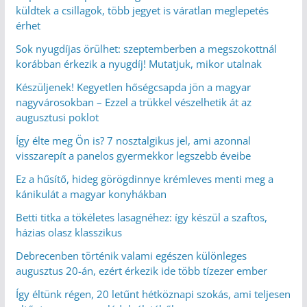
küldtek a csillagok, több jegyet is váratlan meglepetés
érhet
Sok nyugdíjas örülhet: szeptemberben a megszokottnál
korábban érkezik a nyugdíj! Mutatjuk, mikor utalnak
Készüljenek! Kegyetlen hőségcsapda jön a magyar
nagyvárosokban – Ezzel a trükkel vészelhetik át az
augusztusi poklot
Így élte meg Ön is? 7 nosztalgikus jel, ami azonnal
visszarepít a panelos gyermekkor legszebb éveibe
Ez a hűsítő, hideg görögdinnye krémleves menti meg a
kánikulát a magyar konyhákban
Betti titka a tökéletes lasagnéhez: így készül a szaftos,
házias olasz klasszikus
Debrecenben történik valami egészen különleges
augusztus 20-án, ezért érkezik ide több tízezer ember
Így éltünk régen, 20 letűnt hétköznapi szokás, ami teljesen