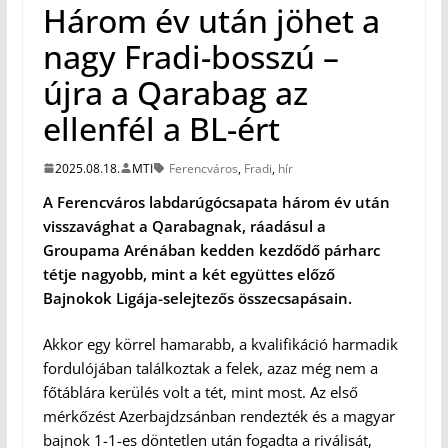
Három év után jöhet a
nagy Fradi-bosszú –
újra a Qarabag az
ellenfél a BL-ért
2025.08.18.
MTI
Ferencváros
,
Fradi
,
hír
A Ferencváros labdarúgócsapata három év után
visszavághat a Qarabagnak, ráadásul a
Groupama Arénában kedden kezdődő párharc
tétje nagyobb, mint a két együttes előző
Bajnokok Ligája-selejtezős összecsapásain.
Akkor egy körrel hamarabb, a kvalifikáció harmadik
fordulójában találkoztak a felek, azaz még nem a
főtáblára kerülés volt a tét, mint most. Az első
mérkőzést Azerbajdzsánban rendezték és a magyar
bajnok 1-1-es döntetlen után fogadta a riválisát,