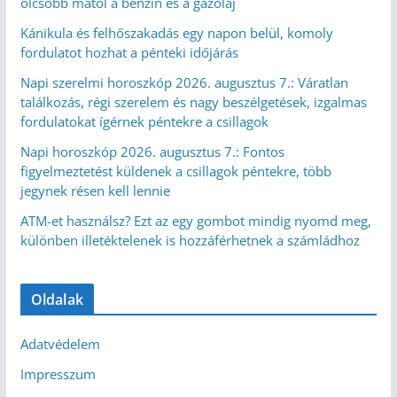
olcsóbb mától a benzin és a gázolaj
Kánikula és felhőszakadás egy napon belül, komoly
fordulatot hozhat a pénteki időjárás
Napi szerelmi horoszkóp 2026. augusztus 7.: Váratlan
találkozás, régi szerelem és nagy beszélgetések, izgalmas
fordulatokat ígérnek péntekre a csillagok
Napi horoszkóp 2026. augusztus 7.: Fontos
figyelmeztetést küldenek a csillagok péntekre, több
jegynek résen kell lennie
ATM-et használsz? Ezt az egy gombot mindig nyomd meg,
különben illetéktelenek is hozzáférhetnek a számládhoz
Oldalak
Adatvédelem
Impresszum