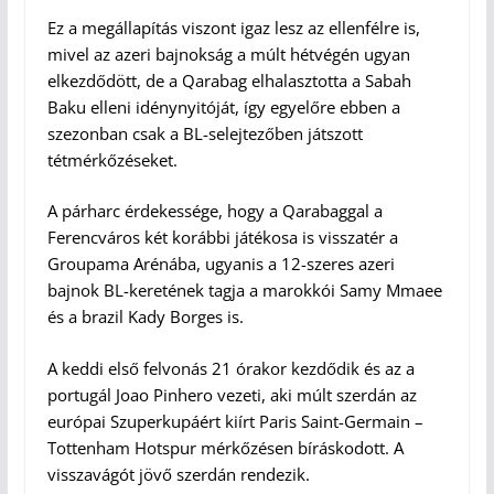
Ez a megállapítás viszont igaz lesz az ellenfélre is,
mivel az azeri bajnokság a múlt hétvégén ugyan
elkezdődött, de a Qarabag elhalasztotta a Sabah
Baku elleni idénynyitóját, így egyelőre ebben a
szezonban csak a BL-selejtezőben játszott
tétmérkőzéseket.
A párharc érdekessége, hogy a Qarabaggal a
Ferencváros két korábbi játékosa is visszatér a
Groupama Arénába, ugyanis a 12-szeres azeri
bajnok BL-keretének tagja a marokkói Samy Mmaee
és a brazil Kady Borges is.
A keddi első felvonás 21 órakor kezdődik és az a
portugál Joao Pinhero vezeti, aki múlt szerdán az
európai Szuperkupáért kiírt Paris Saint-Germain –
Tottenham Hotspur mérkőzésen bíráskodott. A
visszavágót jövő szerdán rendezik.