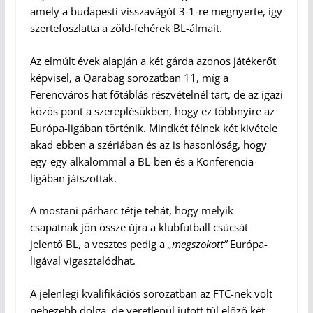
amely a budapesti visszavágót 3-1-re megnyerte, így
szertefoszlatta a zöld-fehérek BL-álmait.
Az elmúlt évek alapján a két gárda azonos játékerőt
képvisel, a Qarabag sorozatban 11, míg a
Ferencváros hat főtáblás részvételnél tart, de az igazi
közös pont a szereplésükben, hogy ez többnyire az
Európa-ligában történik. Mindkét félnek két kivétele
akad ebben a szériában és az is hasonlóság, hogy
egy-egy alkalommal a BL-ben és a Konferencia-
ligában játszottak.
A mostani párharc tétje tehát, hogy melyik
csapatnak jön össze újra a klubfutball csúcsát
jelentő BL, a vesztes pedig a
„megszokott”
Európa-
ligával vigasztalódhat.
A jelenlegi kvalifikációs sorozatban az FTC-nek volt
nehezebb dolga, de veretlenül jutott túl előző két