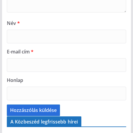
Név
*
E-mail cím
*
Honlap
A Közbeszéd legfrissebb hírei