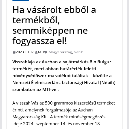
Ha vásárolt ebből a
termékből,
semmiképpen ne
fogyassza el!
2023.10.07.
MTI
Magyarország
,
Nébih
Visszahívja az Auchan a sajátmárkás Bio Bulgur
termékét, mert abban határérték feletti
növényvédőszer-maradékot találtak – közölte a
Nemzeti Élelmiszerlánc-biztonsági Hivatal (Nébih)
szombaton az MTI-vel.
A visszahívás az 500 grammos kiszerelésű terméket
érinti, amelynek forgalmazója az Auchan
Magyarország Kft.. A termék minőségmegőrzési
ideje 2024. szeptember 14. és november 18.