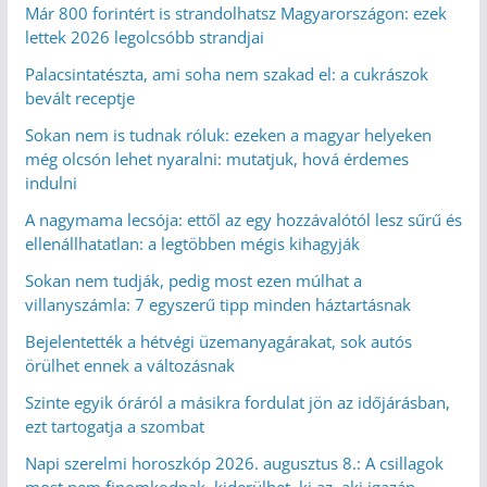
Már 800 forintért is strandolhatsz Magyarországon: ezek
lettek 2026 legolcsóbb strandjai
Palacsintatészta, ami soha nem szakad el: a cukrászok
bevált receptje
Sokan nem is tudnak róluk: ezeken a magyar helyeken
még olcsón lehet nyaralni: mutatjuk, hová érdemes
indulni
A nagymama lecsója: ettől az egy hozzávalótól lesz sűrű és
ellenállhatatlan: a legtöbben mégis kihagyják
Sokan nem tudják, pedig most ezen múlhat a
villanyszámla: 7 egyszerű tipp minden háztartásnak
Bejelentették a hétvégi üzemanyagárakat, sok autós
örülhet ennek a változásnak
Szinte egyik óráról a másikra fordulat jön az időjárásban,
ezt tartogatja a szombat
Napi szerelmi horoszkóp 2026. augusztus 8.: A csillagok