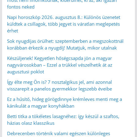
most nem finomkodnak, kiderülhet, ki az, aki igazán
fontos neked
Napi horoszkóp 2026. augusztus 8.: Különös üzenetet
küldtek a csillagok, több jegyet is váratlan meglepetés
érhet
Sok nyugdíjas örülhet: szeptemberben a megszokottnál
korábban érkezik a nyugdíj! Mutatjuk, mikor utalnak
Készüljenek! Kegyetlen hőségcsapda jön a magyar
nagyvárosokban – Ezzel a trükkel vészelhetik át az
augusztusi poklot
Így élte meg Ön is? 7 nosztalgikus jel, ami azonnal
visszarepít a panelos gyermekkor legszebb éveibe
Ez a hűsítő, hideg görögdinnye krémleves menti meg a
kánikulát a magyar konyhákban
Betti titka a tökéletes lasagnéhez: így készül a szaftos,
házias olasz klasszikus
Debrecenben történik valami egészen különleges