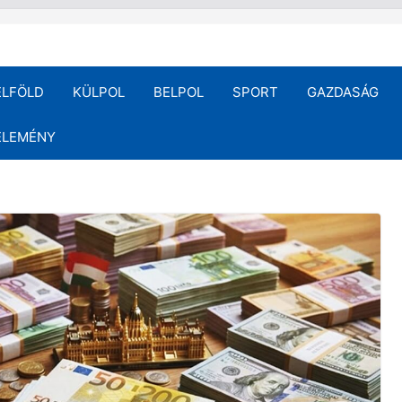
ELFÖLD
KÜLPOL
BELPOL
SPORT
GAZDASÁG
ÉLEMÉNY