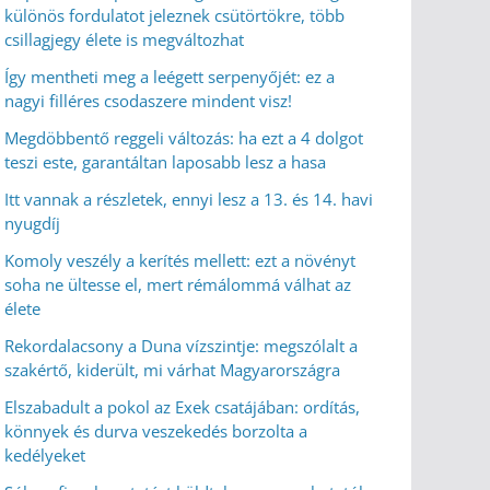
különös fordulatot jeleznek csütörtökre, több
csillagjegy élete is megváltozhat
Így mentheti meg a leégett serpenyőjét: ez a
nagyi filléres csodaszere mindent visz!
Megdöbbentő reggeli változás: ha ezt a 4 dolgot
teszi este, garantáltan laposabb lesz a hasa
Itt vannak a részletek, ennyi lesz a 13. és 14. havi
nyugdíj
Komoly veszély a kerítés mellett: ezt a növényt
soha ne ültesse el, mert rémálommá válhat az
élete
Rekordalacsony a Duna vízszintje: megszólalt a
szakértő, kiderült, mi várhat Magyarországra
Elszabadult a pokol az Exek csatájában: ordítás,
könnyek és durva veszekedés borzolta a
kedélyeket