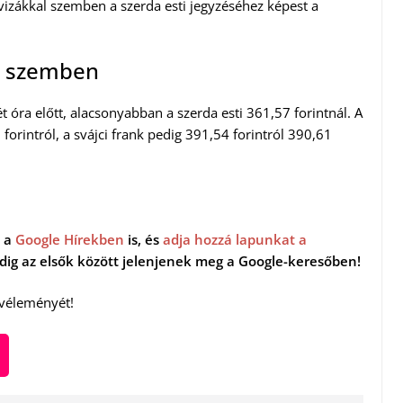
evizákkal szemben a szerda esti jegyzéséhez képest a
al szemben
t óra előtt, alacsonyabban a szerda esti 361,57 forintnál. A
forintról, a svájci frank pedig 391,54 forintról 390,61
 a
Google Hírekben
is, és
adja hozzá lapunkat a
indig az elsők között jelenjenek meg a Google-keresőben!
 véleményét!