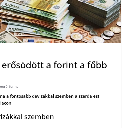
y erősödött a forint a főbb
euró
,
forint
yama a fontosabb devizákkal szemben a szerda esti
iacon.
evizákkal szemben