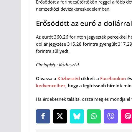
Erősödött a forint csütörtökön reggel a főbb d
nemzetközi devizakereskedelemben.
Erősödött az euró a dollárr
Az eurót 360,26 forinton jegyezték percekkel hé
dollár jegyzése 315,28 forintra gyengült 317,29 
forintra süllyedt.
Címlapkép: Közbeszéd
Olvassa a
Közbeszéd
cikkeit a
Facebookon
és
kedvenceihez
, hogy a legfrissebb híreink m
Ha érdekesnek találta, ossza meg és mondja el