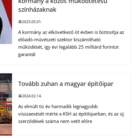
kormány a közös működtetésű
színházaknak
2025.05.01.
A kormány az elkövetkező öt évben is biztosítja az
előadó-művészeti szektor kiszámítható
működését, így évi legalább 25 milliárd forintot
garantál
Tovább zuhan a magyar építőipar
2024.02.14.
Az elmúlt tíz év harmadik legnagyobb
visszaesését mérte a KSH az építőiparban, és az új
szerződések száma nem vetít előre