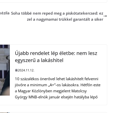
ézila
Soha többé nem reped meg a piskótatekercsed: ez
zel a nagymamai trükkel garantált a siker
Újabb rendelet lép életbe: nem lesz
egyszerű a lakáshitel
2024.11.12.
10 százalékos önerővel lehet lakáshitelt felvenni
jövőre a minimum „A+”-os lakásokra. Hétfőn este
a Magyar Közlönyben megjelent Matolcsy
György MNB-elnök január elsején hatályba lépő