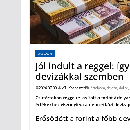
GAZDASÁG
Jól indult a reggel: íg
devizákkal szemben
2026.07.09.
MTI/Közbeszéd
árfolyam
,
deviza
,
dollár
,
Csütörtökön reggelre javított a forint árfol
értékekhez viszonyítva a nemzetközi devizap
Erősödött a forint a főbb d