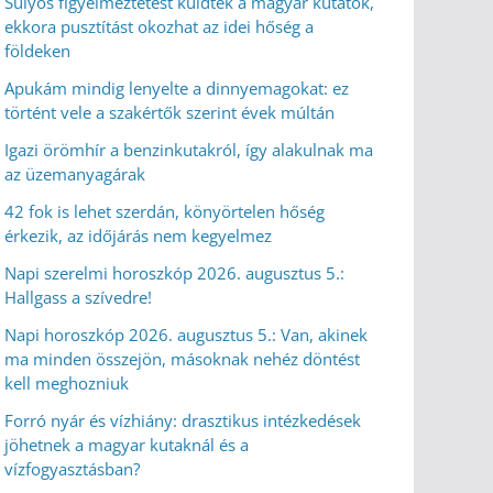
Súlyos figyelmeztetést küldtek a magyar kutatók,
ekkora pusztítást okozhat az idei hőség a
földeken
Apukám mindig lenyelte a dinnyemagokat: ez
történt vele a szakértők szerint évek múltán
Igazi örömhír a benzinkutakról, így alakulnak ma
az üzemanyagárak
42 fok is lehet szerdán, könyörtelen hőség
érkezik, az időjárás nem kegyelmez
Napi szerelmi horoszkóp 2026. augusztus 5.:
Hallgass a szívedre!
Napi horoszkóp 2026. augusztus 5.: Van, akinek
ma minden összejön, másoknak nehéz döntést
kell meghozniuk
Forró nyár és vízhiány: drasztikus intézkedések
jöhetnek a magyar kutaknál és a
vízfogyasztásban?