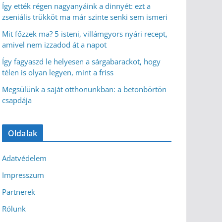
Így ették régen nagyanyáink a dinnyét: ezt a
zseniális trükköt ma már szinte senki sem ismeri
Mit főzzek ma? 5 isteni, villámgyors nyári recept,
amivel nem izzadod át a napot
Így fagyaszd le helyesen a sárgabarackot, hogy
télen is olyan legyen, mint a friss
Megsülünk a saját otthonunkban: a betonbörtön
csapdája
Oldalak
Adatvédelem
Impresszum
Partnerek
Rólunk