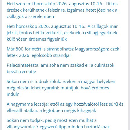
Heti szerelmi horoszkóp 2026. augusztus 10-16.: Titkos
érzések kerülhetnek felszínre, izgalmas hetet jósolnak a
csillagok a szerelemben
Heti horoszkóp 2026. augusztus 10-16.: A csillagok már
jelzik, fontos hét következik, ezeknek a csillagjegyeknek
különösen érdemes figyelniük
Már 800 forintért is strandolhatsz Magyarországon: ezek
lettek 2026 legolcsóbb strandjai
Palacsintatészta, ami soha nem szakad el: a cukrászok
bevált receptje
Sokan nem is tudnak róluk: ezeken a magyar helyeken
még olcsón lehet nyaralni: mutatjuk, hová érdemes
indulni
A nagymama lecsója: ettől az egy hozzávalótól lesz sűrű és
ellenállhatatlan: a legtöbben mégis kihagyják
Sokan nem tudják, pedig most ezen múlhat a
villanyszámla: 7 egyszerű tipp minden háztartásnak