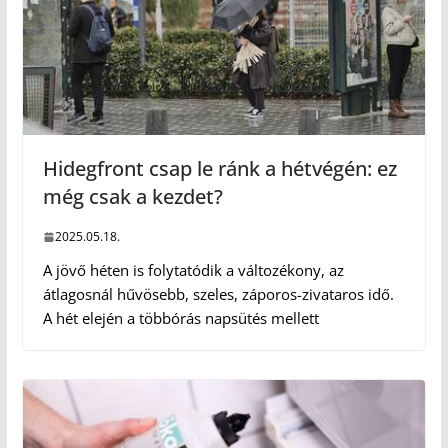
Hidegfront csap le ránk a hétvégén: ez
még csak a kezdet?
2025.05.18.
A jövő héten is folytatódik a változékony, az
átlagosnál hűvösebb, szeles, záporos-zivataros idő.
A hét elején a többórás napsütés mellett