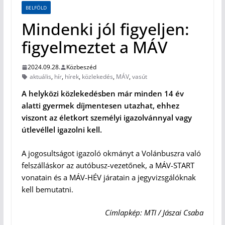
BELFÖLD
Mindenki jól figyeljen:
figyelmeztet a MÁV
2024.09.28.
Közbeszéd
aktuális
,
hír
,
hírek
,
közlekedés
,
MÁV
,
vasút
A helyközi közlekedésben már minden 14 év
alatti gyermek díjmentesen utazhat, ehhez
viszont az életkort személyi igazolvánnyal vagy
útlevéllel igazolni kell.
A jogosultságot igazoló okmányt a Volánbuszra való
felszálláskor az autóbusz-vezetőnek, a MÁV-START
vonatain és a MÁV-HÉV járatain a jegyvizsgálóknak
kell bemutatni.
Címlapkép: MTI / Jászai Csaba