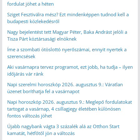
fordulat jöhet a héten
Sziget Fesztiválra mész? Ezt mindenképpen tudnod kell a
budapesti közlekedésről
Nagy bejelentést tett Magyar Péter, Baka Andrást jelöli a
Tisza Párt köztársasági elnöknek
Íme a szombati ötöslottó nyerőszámai, ennyit nyertek a
szerencsések
Aki vasárnapra tervez programot, ezt jobb, ha tudja – ilyen
időjárás vár ránk
Napi szerelmi horoszkóp 2026. augusztus 9.: Váratlan
üzenet boríthatja fel a vasárnapot
Napi horoszkóp 2026. augusztus 9.: Meglepő fordulatokat
tartogat a vasárnap, 4 csillagjegy életében különösen
fontos változás jöhet
Újabb nagybank vágta 3 százalék alá az Otthon Start
kamatát, hétfőtől jön a változás