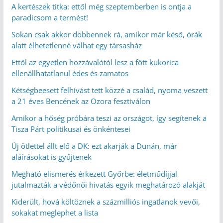
A kertészek titka: ettől még szeptemberben is ontja a
paradicsom a termést!
Sokan csak akkor döbbennek rá, amikor már késő, órák
alatt élhetetlenné válhat egy társasház
Ettől az egyetlen hozzávalótól lesz a főtt kukorica
ellenállhatatlanul édes és zamatos
Kétségbeesett felhívást tett közzé a család, nyoma veszett
a 21 éves Bencének az Ozora fesztiválon
Amikor a hőség próbára teszi az országot, így segítenek a
Tisza Párt politikusai és önkéntesei
Új ötlettel állt elő a DK: ezt akarják a Dunán, már
aláírásokat is gyűjtenek
Megható elismerés érkezett Győrbe: életműdíjjal
jutalmazták a védőnői hivatás egyik meghatározó alakját
Kiderült, hová költöznek a százmilliós ingatlanok vevői,
sokakat meglephet a lista