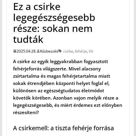
Ez a csirke
legegészségesebb
része: sokan nem
tudták
2025.04.28.
Közbeszéd
csirke
,
fehérje
,
hír
A csirke az egyik leggyakrabban fogyasztott
fehérjeforrás világszerte. Mivel alacsony
zsírtartalma és magas fehérjetartalma miatt
sokak étrendjében központi helyet foglal el,
különösen az egészségtudatos életmódot
követők körében. Azonban vajon melyik része a
legegészségesebb, és miért érdemes ezt előnyben
részesíteni?
A csirkemell: a tiszta fehérje forrása