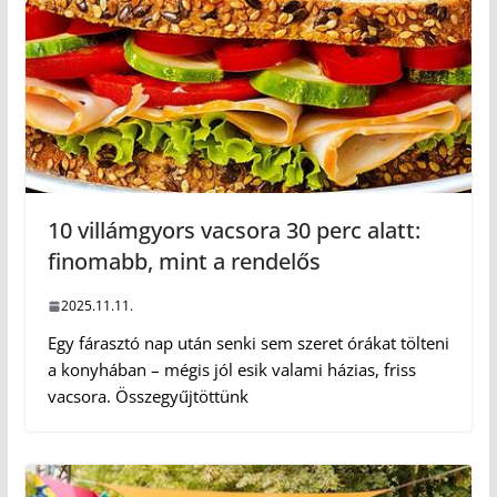
10 villámgyors vacsora 30 perc alatt:
finomabb, mint a rendelős
2025.11.11.
Egy fárasztó nap után senki sem szeret órákat tölteni
a konyhában – mégis jól esik valami házias, friss
vacsora. Összegyűjtöttünk