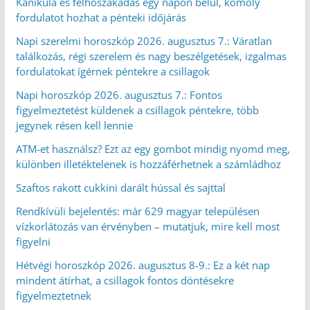
Kánikula és felhőszakadás egy napon belül, komoly
fordulatot hozhat a pénteki időjárás
Napi szerelmi horoszkóp 2026. augusztus 7.: Váratlan
találkozás, régi szerelem és nagy beszélgetések, izgalmas
fordulatokat ígérnek péntekre a csillagok
Napi horoszkóp 2026. augusztus 7.: Fontos
figyelmeztetést küldenek a csillagok péntekre, több
jegynek résen kell lennie
ATM-et használsz? Ezt az egy gombot mindig nyomd meg,
különben illetéktelenek is hozzáférhetnek a számládhoz
Szaftos rakott cukkini darált hússal és sajttal
Rendkívüli bejelentés: már 629 magyar településen
vízkorlátozás van érvényben – mutatjuk, mire kell most
figyelni
Hétvégi horoszkóp 2026. augusztus 8-9.: Ez a két nap
mindent átírhat, a csillagok fontos döntésekre
figyelmeztetnek