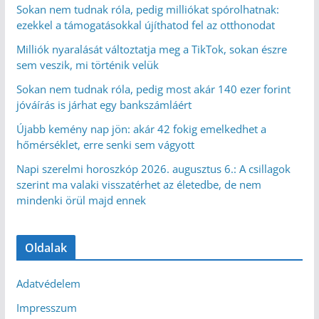
Sokan nem tudnak róla, pedig milliókat spórolhatnak:
ezekkel a támogatásokkal újíthatod fel az otthonodat
Milliók nyaralását változtatja meg a TikTok, sokan észre
sem veszik, mi történik velük
Sokan nem tudnak róla, pedig most akár 140 ezer forint
jóváírás is járhat egy bankszámláért
Újabb kemény nap jön: akár 42 fokig emelkedhet a
hőmérséklet, erre senki sem vágyott
Napi szerelmi horoszkóp 2026. augusztus 6.: A csillagok
szerint ma valaki visszatérhet az életedbe, de nem
mindenki örül majd ennek
Oldalak
Adatvédelem
Impresszum