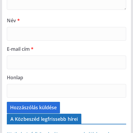
Név
*
E-mail cím
*
Honlap
A Közbeszéd legfrissebb hírei