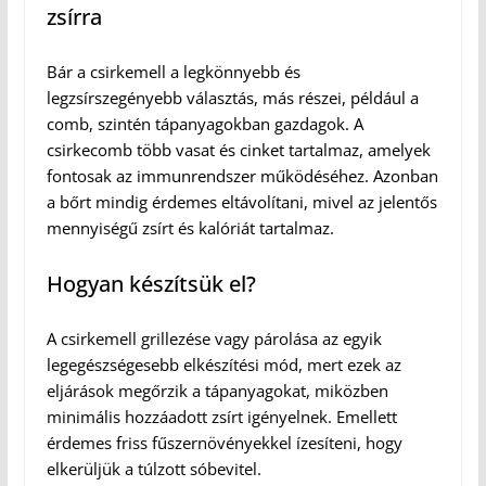
zsírra
Bár a csirkemell a legkönnyebb és
legzsírszegényebb választás, más részei, például a
comb, szintén tápanyagokban gazdagok. A
csirkecomb több vasat és cinket tartalmaz, amelyek
fontosak az immunrendszer működéséhez. Azonban
a bőrt mindig érdemes eltávolítani, mivel az jelentős
mennyiségű zsírt és kalóriát tartalmaz.
Hogyan készítsük el?
A csirkemell grillezése vagy párolása az egyik
legegészségesebb elkészítési mód, mert ezek az
eljárások megőrzik a tápanyagokat, miközben
minimális hozzáadott zsírt igényelnek. Emellett
érdemes friss fűszernövényekkel ízesíteni, hogy
elkerüljük a túlzott sóbevitel.