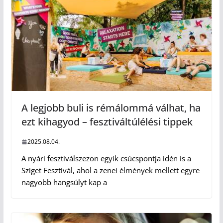
A legjobb buli is rémálommá válhat, ha
ezt kihagyod – fesztiváltúlélési tippek
2025.08.04.
A nyári fesztiválszezon egyik csúcspontja idén is a
Sziget Fesztivál, ahol a zenei élmények mellett egyre
nagyobb hangsúlyt kap a