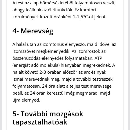
A test az alap hőmérsékletéből folyamatosan veszít,
ahogy leállnak az életfunkciók. Ez komfort
körülmények között óránként 1-1,5°C-ot jelent.
4- Merevség
A halál után az izomtónus elenyésző, majd idővel az
izomszövet megkeményedik. Az izomrostok az
összehúzódás-elernyedés folyamatában, ATP
(energiát adó molekula) hiányában megrekednek. A
halált követő 2-3 órában először az arc és nyak
izmai merevednek meg, majd a további testrészek
folyamatosan. 24 óra alatt a teljes test merevsége
beáll, ez 24 órán keresztül még megmarad, majd
újra elernyed.
5- További mozgások
tapasztalhatóak