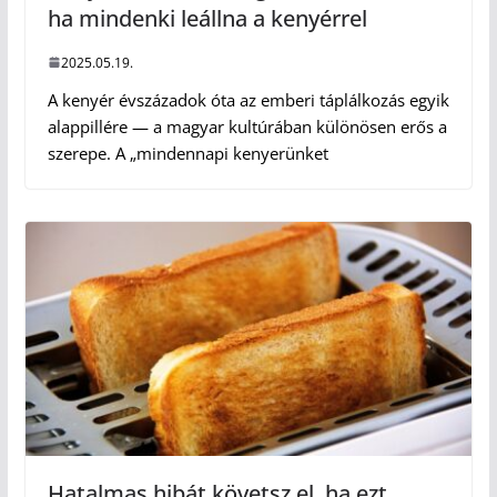
ha mindenki leállna a kenyérrel
2025.05.19.
A kenyér évszázadok óta az emberi táplálkozás egyik
alappillére — a magyar kultúrában különösen erős a
szerepe. A „mindennapi kenyerünket
Hatalmas hibát követsz el, ha ezt