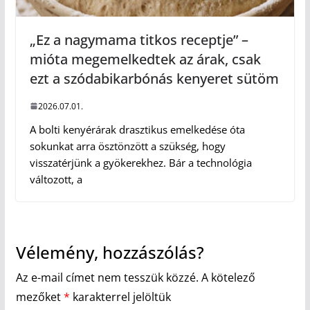
„Ez a nagymama titkos receptje” –
mióta megemelkedtek az árak, csak
ezt a szódabikarbónás kenyeret sütöm
2026.07.01.
A bolti kenyérárak drasztikus emelkedése óta
sokunkat arra ösztönzött a szükség, hogy
visszatérjünk a gyökerekhez. Bár a technológia
változott, a
Vélemény, hozzászólás?
Az e-mail címet nem tesszük közzé.
A kötelező
mezőket
*
karakterrel jelöltük