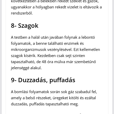
következtében a belekben rekedt széklet és gázok,
ugyanakkor a hólyagban rekedt vizelet is eltávozik a
rendszerből.
8- Szagok
A testben a halál után javában folynak a lebontó
folyamatok, a benne található enzimek és
mikroorganizmusok vezénylésével. Ezt kellemetlen
szagok kísérik. Kezdetben csak sejt szinten
tapasztalható, de 48 óra múlva már szembetűnő
jelenséggé alakul.
9- Duzzadás, puffadás
A bomlási folyamatok során sok gáz szabadul fel,
amely a belső részeket, üregeket kitölti és ezáltal
duzzadás, puffadás tapasztalható meg.