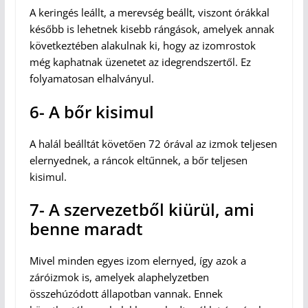
A keringés leállt, a merevség beállt, viszont órákkal
később is lehetnek kisebb rángások, amelyek annak
következtében alakulnak ki, hogy az izomrostok
még kaphatnak üzenetet az idegrendszertől. Ez
folyamatosan elhalványul.
6- A bőr kisimul
A halál beálltát követően 72 órával az izmok teljesen
elernyednek, a ráncok eltűnnek, a bőr teljesen
kisimul.
7- A szervezetből kiürül, ami
benne maradt
Mivel minden egyes izom elernyed, így azok a
záróizmok is, amelyek alaphelyzetben
összehúzódott állapotban vannak. Ennek