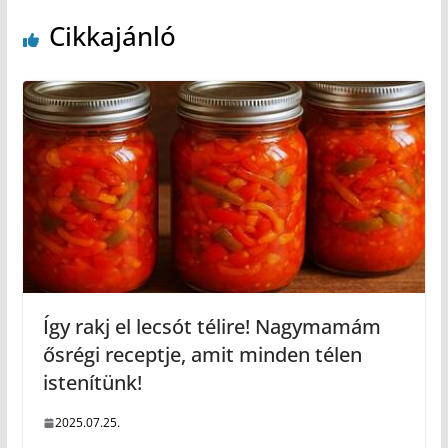
Cikkajánló
Így rakj el lecsót télire! Nagymamám
ősrégi receptje, amit minden télen
istenítünk!
2025.07.25.