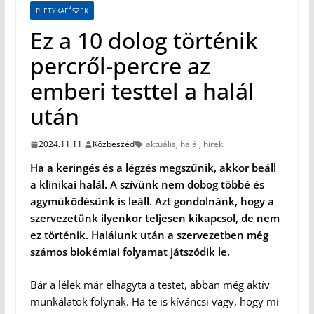
PLETYKAFÉSZEK
Ez a 10 dolog történik
percről-percre az
emberi testtel a halál
után
2024.11.11.
Közbeszéd
aktuális
,
halál
,
hírek
Ha a keringés és a légzés megszűnik, akkor beáll
a klinikai halál. A szívünk nem dobog többé és
agyműködésünk is leáll. Azt gondolnánk, hogy a
szervezetünk ilyenkor teljesen kikapcsol, de nem
ez történik. Halálunk után a szervezetben még
számos biokémiai folyamat játszódik le.
Bár a lélek már elhagyta a testet, abban még aktív
munkálatok folynak. Ha te is kíváncsi vagy, hogy mi