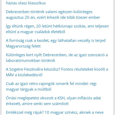
házias olasz klasszikus
Debrecenben történik valami egészen különleges
augusztus 20-án, ezért érkezik ide több tízezer ember
Így éltünk régen, 20 letűnt hétköznapi szokás, ami teljesen
eltűnt a magyar családok életéből
A forróság csak a kezdet, egy láthatatlan veszély is terjed
Magyarország felett
Különleges kert nyílt Debrecenben, de az igazi szenzáció a
laboratóriumokban történik
A Szigetre Fesztiválra készülsz? Fontos részleteket közölt a
MÁV a közlekedésről
Csak az igazi retro-rajongók ismerik fel mindet: régi
magyar tárgyak a múltból
Óriási meglepetést okozott a KSH, olyan inflációs adat
érkezett, amire senki sem számított
Emlékszel még rájuk? 10 magyar színész, akinek a neve