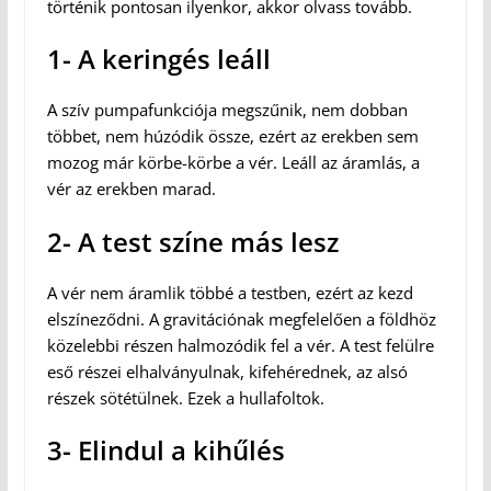
történik pontosan ilyenkor, akkor olvass tovább.
1- A keringés leáll
A szív pumpafunkciója megszűnik, nem dobban
többet, nem húzódik össze, ezért az erekben sem
mozog már körbe-körbe a vér. Leáll az áramlás, a
vér az erekben marad.
2- A test színe más lesz
A vér nem áramlik többé a testben, ezért az kezd
elszíneződni. A gravitációnak megfelelően a földhöz
közelebbi részen halmozódik fel a vér. A test felülre
eső részei elhalványulnak, kifehérednek, az alsó
részek sötétülnek. Ezek a hullafoltok.
3- Elindul a kihűlés