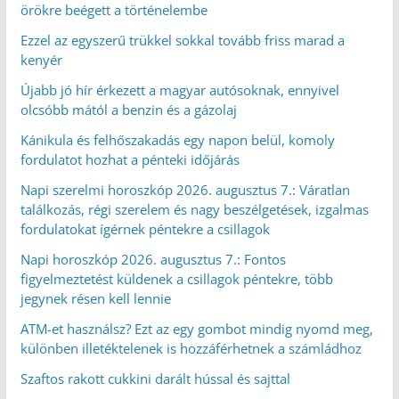
örökre beégett a történelembe
Ezzel az egyszerű trükkel sokkal tovább friss marad a
kenyér
Újabb jó hír érkezett a magyar autósoknak, ennyivel
olcsóbb mától a benzin és a gázolaj
Kánikula és felhőszakadás egy napon belül, komoly
fordulatot hozhat a pénteki időjárás
Napi szerelmi horoszkóp 2026. augusztus 7.: Váratlan
találkozás, régi szerelem és nagy beszélgetések, izgalmas
fordulatokat ígérnek péntekre a csillagok
Napi horoszkóp 2026. augusztus 7.: Fontos
figyelmeztetést küldenek a csillagok péntekre, több
jegynek résen kell lennie
ATM-et használsz? Ezt az egy gombot mindig nyomd meg,
különben illetéktelenek is hozzáférhetnek a számládhoz
Szaftos rakott cukkini darált hússal és sajttal