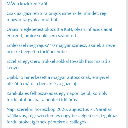
MÁV a közlekedésről
Csak az igazi retro-rajongók ismerik fel mindet: régi
magyar tárgyak a múltból
Óriási meglepetést okozott a KSH, olyan inflációs adat
érkezett, amire senki sem számított
Emlékszel még rájuk? 10 magyar színész, akinek a neve
örökre beégett a történelembe
Ezzel az egyszerű trükkel sokkal tovább friss marad a
kenyér
Újabb jó hír érkezett a magyar autósoknak, ennyivel
olcsóbb mától a benzin és a gázolaj
Kánikula és felhőszakadás egy napon belül, komoly
fordulatot hozhat a pénteki időjárás
Napi szerelmi horoszkóp 2026. augusztus 7.: Váratlan
találkozás, régi szerelem és nagy beszélgetések, izgalmas
fordulatokat ígérnek péntekre a csillagok