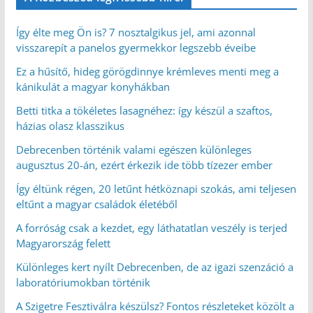
Így élte meg Ön is? 7 nosztalgikus jel, ami azonnal
visszarepít a panelos gyermekkor legszebb éveibe
Ez a hűsítő, hideg görögdinnye krémleves menti meg a
kánikulát a magyar konyhákban
Betti titka a tökéletes lasagnéhez: így készül a szaftos,
házias olasz klasszikus
Debrecenben történik valami egészen különleges
augusztus 20-án, ezért érkezik ide több tízezer ember
Így éltünk régen, 20 letűnt hétköznapi szokás, ami teljesen
eltűnt a magyar családok életéből
A forróság csak a kezdet, egy láthatatlan veszély is terjed
Magyarország felett
Különleges kert nyílt Debrecenben, de az igazi szenzáció a
laboratóriumokban történik
A Szigetre Fesztiválra készülsz? Fontos részleteket közölt a