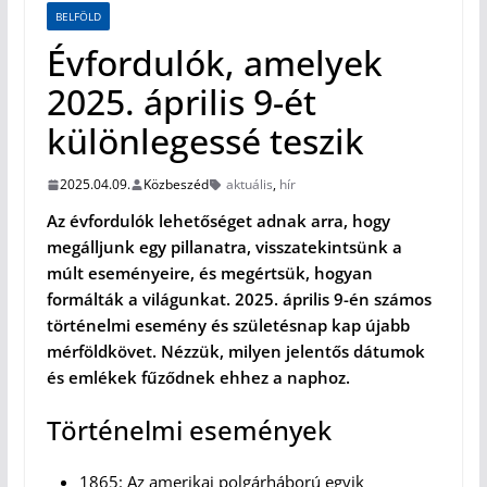
BELFÖLD
Évfordulók, amelyek
2025. április 9-ét
különlegessé teszik
2025.04.09.
Közbeszéd
aktuális
,
hír
Az évfordulók lehetőséget adnak arra, hogy
megálljunk egy pillanatra, visszatekintsünk a
múlt eseményeire, és megértsük, hogyan
formálták a világunkat. 2025. április 9-én számos
történelmi esemény és születésnap kap újabb
mérföldkövet. Nézzük, milyen jelentős dátumok
és emlékek fűződnek ehhez a naphoz.
Történelmi események
1865: Az amerikai polgárháború egyik