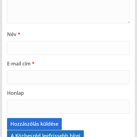
Név
*
E-mail cím
*
Honlap
A Közbeszéd legfrissebb hírei