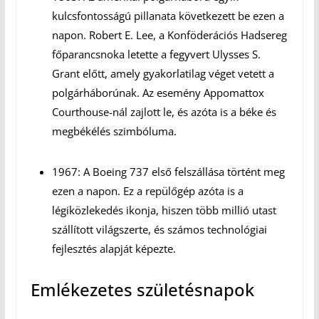
kulcsfontosságú pillanata következett be ezen a
napon. Robert E. Lee, a Konföderációs Hadsereg
főparancsnoka letette a fegyvert Ulysses S.
Grant előtt, amely gyakorlatilag véget vetett a
polgárháborúnak. Az esemény Appomattox
Courthouse-nál zajlott le, és azóta is a béke és
megbékélés szimbóluma.
1967: A Boeing 737 első felszállása történt meg
ezen a napon. Ez a repülőgép azóta is a
légiközlekedés ikonja, hiszen több millió utast
szállított világszerte, és számos technológiai
fejlesztés alapját képezte.
Emlékezetes születésnapok