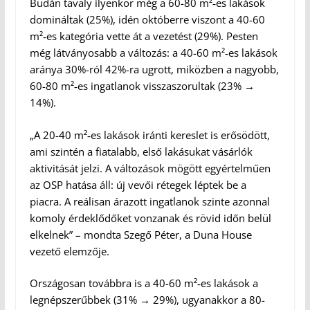
Budán tavaly ilyenkor még a 60-80 m²‑es lakások
domináltak (25%), idén októberre viszont a 40-60
m²‑es kategória vette át a vezetést (29%). Pesten
még látványosabb a változás: a 40-60 m²‑es lakások
aránya 30%-ról 42%-ra ugrott, miközben a nagyobb,
60-80 m²‑es ingatlanok visszaszorultak (23% →
14%).
„A 20-40 m²‑es lakások iránti kereslet is erősödött,
ami szintén a fiatalabb, első lakásukat vásárlók
aktivitását jelzi. A változások mögött egyértelműen
az OSP hatása áll: új vevői rétegek léptek be a
piacra. A reálisan árazott ingatlanok szinte azonnal
komoly érdeklődőket vonzanak és rövid időn belül
elkelnek” – mondta Szegő Péter, a Duna House
vezető elemzője.
Országosan továbbra is a 40-60 m²‑es lakások a
legnépszerűbbek (31% → 29%), ugyanakkor a 80-