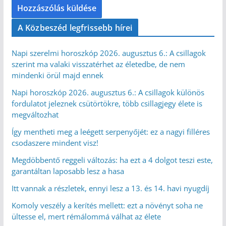
A Közbeszéd legfrissebb hírei
Napi szerelmi horoszkóp 2026. augusztus 6.: A csillagok
szerint ma valaki visszatérhet az életedbe, de nem
mindenki örül majd ennek
Napi horoszkóp 2026. augusztus 6.: A csillagok különös
fordulatot jeleznek csütörtökre, több csillagjegy élete is
megváltozhat
Így mentheti meg a leégett serpenyőjét: ez a nagyi filléres
csodaszere mindent visz!
Megdöbbentő reggeli változás: ha ezt a 4 dolgot teszi este,
garantáltan laposabb lesz a hasa
Itt vannak a részletek, ennyi lesz a 13. és 14. havi nyugdíj
Komoly veszély a kerítés mellett: ezt a növényt soha ne
ültesse el, mert rémálommá válhat az élete