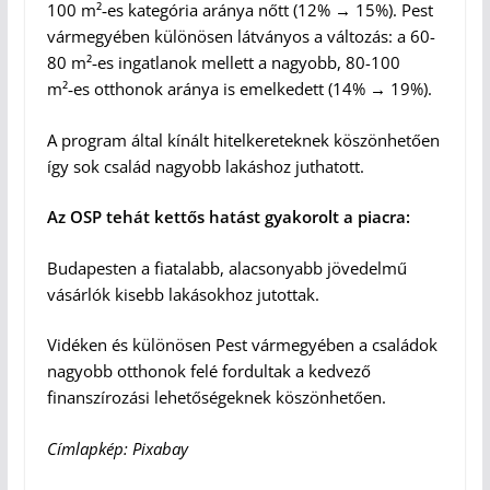
100 m²‑es kategória aránya nőtt (12% → 15%). Pest
vármegyében különösen látványos a változás: a 60-
80 m²‑es ingatlanok mellett a nagyobb, 80-100
m²‑es otthonok aránya is emelkedett (14% → 19%).
A program által kínált hitelkereteknek köszönhetően
így sok család nagyobb lakáshoz juthatott.
Az OSP tehát kettős hatást gyakorolt a piacra:
Budapesten a fiatalabb, alacsonyabb jövedelmű
vásárlók kisebb lakásokhoz jutottak.
Vidéken és különösen Pest vármegyében a családok
nagyobb otthonok felé fordultak a kedvező
finanszírozási lehetőségeknek köszönhetően.
Címlapkép: Pixabay