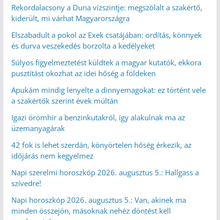
Rekordalacsony a Duna vízszintje: megszólalt a szakértő,
kiderült, mi várhat Magyarországra
Elszabadult a pokol az Exek csatájában: ordítás, könnyek
és durva veszekedés borzolta a kedélyeket
Súlyos figyelmeztetést küldtek a magyar kutatók, ekkora
pusztítást okozhat az idei hőség a földeken
Apukám mindig lenyelte a dinnyemagokat: ez történt vele
a szakértők szerint évek múltán
Igazi örömhír a benzinkutakról, így alakulnak ma az
üzemanyagárak
42 fok is lehet szerdán, könyörtelen hőség érkezik, az
időjárás nem kegyelmez
Napi szerelmi horoszkóp 2026. augusztus 5.: Hallgass a
szívedre!
Napi horoszkóp 2026. augusztus 5.: Van, akinek ma
minden összejön, másoknak nehéz döntést kell