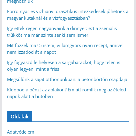
meghozniuk
Forró nyár és vízhiány: drasztikus intézkedések jöhetnek a
magyar kutaknál és a vízfogyasztásban?
Így ették régen nagyanyáink a dinnyét: ezt a zseniális
trükköt ma már szinte senki sem ismeri
Mit főzzek ma? 5 isteni, villámgyors nyári recept, amivel
nem izzadod át a napot
Így fagyaszd le helyesen a sárgabarackot, hogy télen is
olyan legyen, mint a friss
Megsülünk a saját otthonunkban: a betonbörtön csapdája
Kidobod a pénzt az ablakon? Emiatt romlik meg az ételed
napok alatt a hűtőben
Oldalak
Adatvédelem