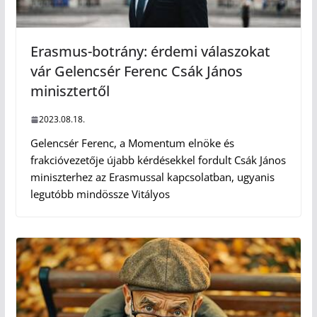
Erasmus-botrány: érdemi válaszokat
vár Gelencsér Ferenc Csák János
minisztertől
2023.08.18.
Gelencsér Ferenc, a Momentum elnöke és
frakcióvezetője újabb kérdésekkel fordult Csák János
miniszterhez az Erasmussal kapcsolatban, ugyanis
legutóbb mindössze Vitályos