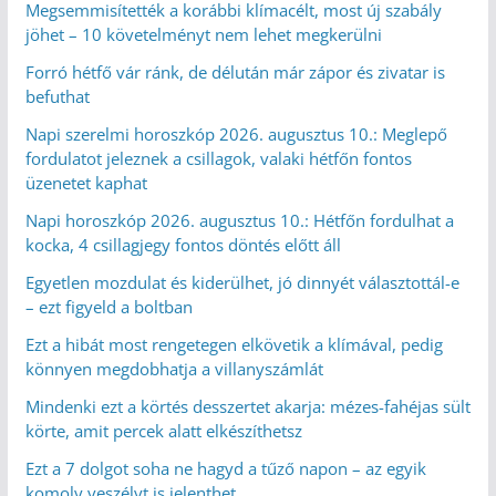
Megsemmisítették a korábbi klímacélt, most új szabály
jöhet – 10 követelményt nem lehet megkerülni
Forró hétfő vár ránk, de délután már zápor és zivatar is
befuthat
Napi szerelmi horoszkóp 2026. augusztus 10.: Meglepő
fordulatot jeleznek a csillagok, valaki hétfőn fontos
üzenetet kaphat
Napi horoszkóp 2026. augusztus 10.: Hétfőn fordulhat a
kocka, 4 csillagjegy fontos döntés előtt áll
Egyetlen mozdulat és kiderülhet, jó dinnyét választottál-e
– ezt figyeld a boltban
Ezt a hibát most rengetegen elkövetik a klímával, pedig
könnyen megdobhatja a villanyszámlát
Mindenki ezt a körtés desszertet akarja: mézes-fahéjas sült
körte, amit percek alatt elkészíthetsz
Ezt a 7 dolgot soha ne hagyd a tűző napon – az egyik
komoly veszélyt is jelenthet