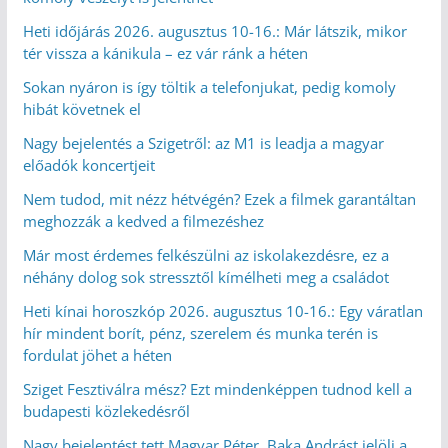
Heti időjárás 2026. augusztus 10-16.: Már látszik, mikor
tér vissza a kánikula – ez vár ránk a héten
Sokan nyáron is így töltik a telefonjukat, pedig komoly
hibát követnek el
Nagy bejelentés a Szigetről: az M1 is leadja a magyar
előadók koncertjeit
Nem tudod, mit nézz hétvégén? Ezek a filmek garantáltan
meghozzák a kedved a filmezéshez
Már most érdemes felkészülni az iskolakezdésre, ez a
néhány dolog sok stressztől kímélheti meg a családot
Heti kínai horoszkóp 2026. augusztus 10-16.: Egy váratlan
hír mindent borít, pénz, szerelem és munka terén is
fordulat jöhet a héten
Sziget Fesztiválra mész? Ezt mindenképpen tudnod kell a
budapesti közlekedésről
Nagy bejelentést tett Magyar Péter, Baka Andrást jelöli a