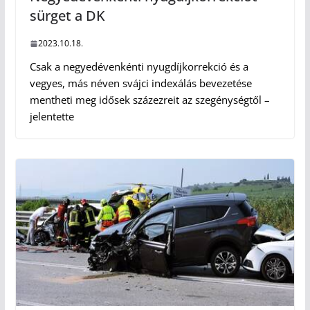
sürget a DK
2023.10.18.
Csak a negyedévenkénti nyugdíjkorrekció és a
vegyes, más néven svájci indexálás bevezetése
mentheti meg idősek százezreit az szegénységtől –
jelentette