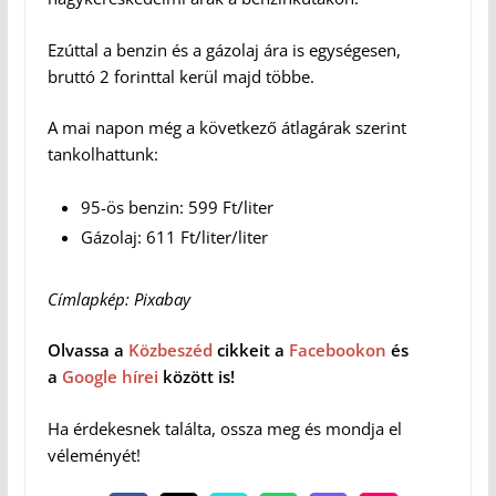
Ezúttal a benzin és a gázolaj ára is egységesen,
bruttó 2 forinttal kerül majd többe.
A mai napon még a következő átlagárak szerint
tankolhattunk:
95-ös benzin: 599 Ft/liter
Gázolaj: 611 Ft/liter/liter
Címlapkép: Pixabay
Olvassa a
Közbeszéd
cikkeit a
Facebookon
és
a
Google hírei
között is!
Ha érdekesnek találta, ossza meg és mondja el
véleményét!