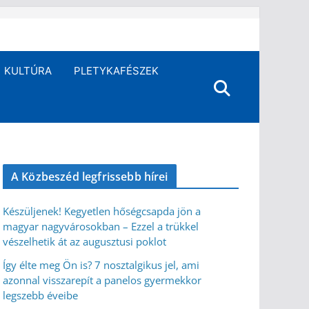
KULTÚRA
PLETYKAFÉSZEK
A Közbeszéd legfrissebb hírei
Készüljenek! Kegyetlen hőségcsapda jön a
magyar nagyvárosokban – Ezzel a trükkel
vészelhetik át az augusztusi poklot
Így élte meg Ön is? 7 nosztalgikus jel, ami
azonnal visszarepít a panelos gyermekkor
legszebb éveibe