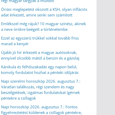
régi magyar tárgyak a múltból
Óriási meglepetést okozott a KSH, olyan inflációs
adat érkezett, amire senki sem számított
Emlékszel még rájuk? 10 magyar színész, akinek
a neve örökre beégett a történelembe
Ezzel az egyszerű trükkel sokkal tovább friss
marad a kenyér
Újabb jó hír érkezett a magyar autósoknak,
ennyivel olcsóbb mától a benzin és a gázolaj
Kánikula és felhőszakadás egy napon belül,
komoly fordulatot hozhat a pénteki időjárás
Napi szerelmi horoszkóp 2026. augusztus 7.:
Váratlan találkozás, régi szerelem és nagy
beszélgetések, izgalmas fordulatokat ígérnek
péntekre a csillagok
Napi horoszkóp 2026. augusztus 7.: Fontos
figyelmeztetést küldenek a csillagok péntekre,