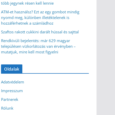
több jegynek résen kell lennie
ATM-et használsz? Ezt az egy gombot mindig
nyomd meg, különben illetéktelenek is
hozzáférhetnek a számládhoz
Szaftos rakott cukkini darált hússal és sajttal
Rendkívüli bejelentés: már 629 magyar
településen vízkorlátozás van érvényben –
mutatjuk, mire kell most figyelni
Oldalak
Adatvédelem
Impresszum
Partnerek
Rólunk