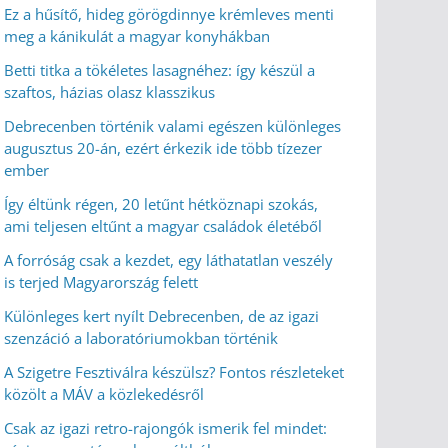
Ez a hűsítő, hideg görögdinnye krémleves menti
meg a kánikulát a magyar konyhákban
Betti titka a tökéletes lasagnéhez: így készül a
szaftos, házias olasz klasszikus
Debrecenben történik valami egészen különleges
augusztus 20-án, ezért érkezik ide több tízezer
ember
Így éltünk régen, 20 letűnt hétköznapi szokás,
ami teljesen eltűnt a magyar családok életéből
A forróság csak a kezdet, egy láthatatlan veszély
is terjed Magyarország felett
Különleges kert nyílt Debrecenben, de az igazi
szenzáció a laboratóriumokban történik
A Szigetre Fesztiválra készülsz? Fontos részleteket
közölt a MÁV a közlekedésről
Csak az igazi retro-rajongók ismerik fel mindet: