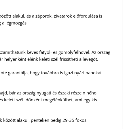
ött alakul, és a záporok, zivatarok előfordulása is
g a légmozgás.
számíthatunk kevés fátyol- és gomolyfelhővel. Az ország
helyenként élénk keleti szél frissítheti a levegőt.
nte garantálja, hogy továbbra is igazi nyári napokat
d, bár az ország nyugati és északi részein néhol
és keleti szél időnként megélénkülhet, ami egy kis
között alakul, pénteken pedig 29-35 fokos