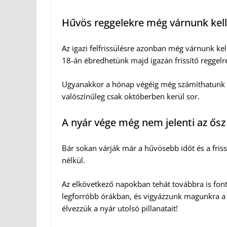
Hűvös reggelekre még várnunk kell
Az igazi felfrissülésre azonban még várnunk kel
18-án ébredhetünk majd igazán frissítő reggelr
Ugyanakkor a hónap végéig még számíthatunk me
valószínűleg csak októberben kerül sor.
A nyár vége még nem jelenti az ősz
Bár sokan várják már a hűvösebb időt és a friss
nélkül.
Az elkövetkező napokban tehát továbbra is font
legforróbb órákban, és vigyázzunk magunkra a 
élvezzük a nyár utolsó pillanatait!