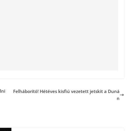
lni
Felháborító! Hétéves kisfiú vezetett jetskit a Duná
n