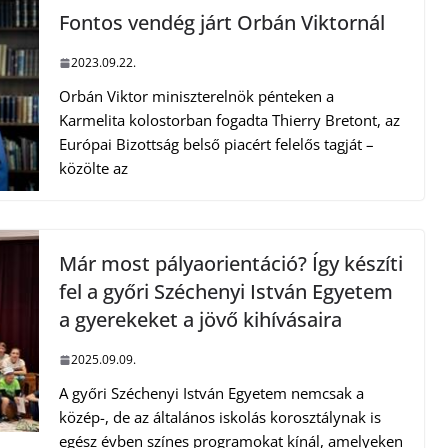
Fontos vendég járt Orbán Viktornál
2023.09.22.
Orbán Viktor miniszterelnök pénteken a
Karmelita kolostorban fogadta Thierry Bretont, az
Európai Bizottság belső piacért felelős tagját –
közölte az
Már most pályaorientáció? Így készíti
fel a győri Széchenyi István Egyetem
a gyerekeket a jövő kihívásaira
2025.09.09.
A győri Széchenyi István Egyetem nemcsak a
közép-, de az általános iskolás korosztálynak is
egész évben színes programokat kínál, amelyeken