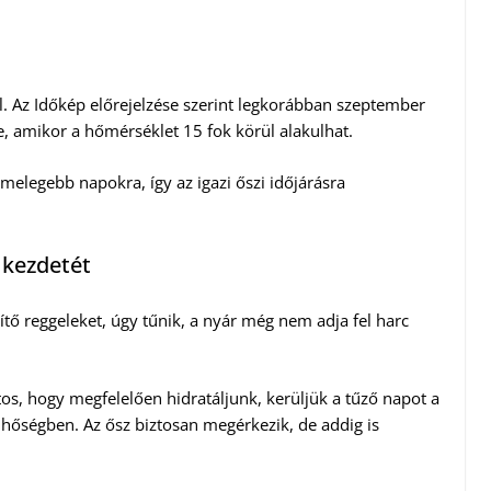
l. Az Időkép előrejelzése szerint legkorábban szeptember
e, amikor a hőmérséklet 15 fok körül alakulhat.
legebb napokra, így az igazi őszi időjárásra
 kezdetét
ítő reggeleket, úgy tűnik, a nyár még nem adja fel harc
os, hogy megfelelően hidratáljunk, kerüljük a tűző napot a
hőségben. Az ősz biztosan megérkezik, de addig is