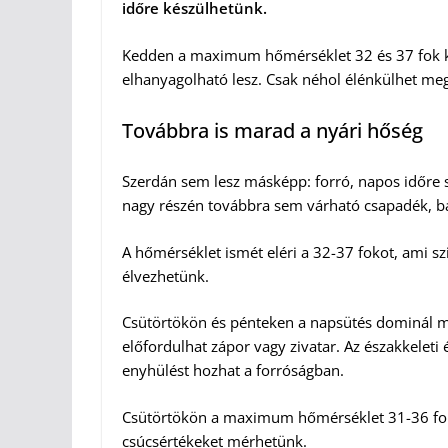
időre készülhetünk.
Kedden a maximum hőmérséklet 32 és 37 fok köz
elhanyagolható lesz. Csak néhol élénkülhet me
Továbbra is marad a nyári hőség
Szerdán sem lesz másképp: forró, napos időre 
nagy részén továbbra sem várható csapadék, bár 
A hőmérséklet ismét eléri a 32-37 fokot, ami szi
élvezhetünk.
Csütörtökön és pénteken a napsütés dominál maj
előfordulhat zápor vagy zivatar. Az északkeleti 
enyhülést hozhat a forróságban.
Csütörtökön a maximum hőmérséklet 31-36 fok 
csúcsértékeket mérhetünk.