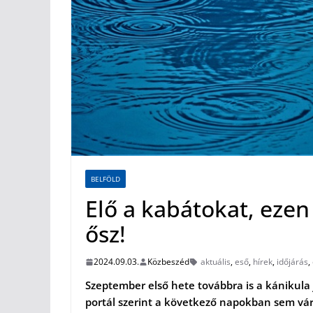
BELFÖLD
Elő a kabátokat, ezen
ősz!
2024.09.03.
Közbeszéd
aktuális
,
eső
,
hírek
,
időjárás
,
Szeptember első hete továbbra is a kánikula 
portál szerint a következő napokban sem várh