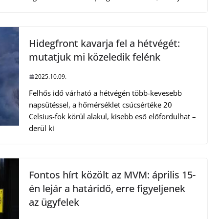
Hidegfront kavarja fel a hétvégét:
mutatjuk mi közeledik felénk
2025.10.09.
Felhős idő várható a hétvégén több-kevesebb
napsütéssel, a hőmérséklet csúcsértéke 20
Celsius-fok körül alakul, kisebb eső előfordulhat –
derül ki
Fontos hírt közölt az MVM: április 15-
én lejár a határidő, erre figyeljenek
az ügyfelek