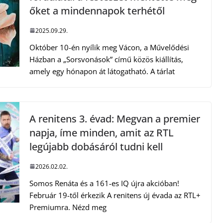
őket a mindennapok terhétől
2025.09.29.
Október 10-én nyílik meg Vácon, a Művelődési
Házban a „Sorsvonások” című közös kiállítás,
amely egy hónapon át látogatható. A tárlat
A renitens 3. évad: Megvan a premier
napja, íme minden, amit az RTL
legújabb dobásáról tudni kell
2026.02.02.
Somos Renáta és a 161-es IQ újra akcióban!
Február 19-től érkezik A renitens új évada az RTL+
Premiumra. Nézd meg