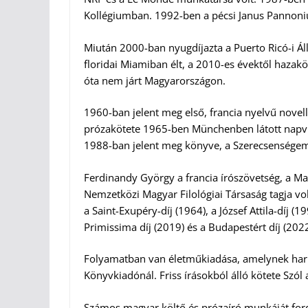
Kollégiumban. 1992-ben a pécsi Janus Pannoni
Miután 2000-ban nyugdíjazta a Puerto Ricó-i Ál
floridai Miamiban élt, a 2010-es évektől hazak
óta nem járt Magyarországon.
1960-ban jelent meg első, francia nyelvű novellá
prózakötete 1965-ben Münchenben látott napvi
1988-ban jelent meg könyve, a Szerecsenségem
Ferdinandy György a francia írószövetség, a M
Nemzetközi Magyar Filológiai Társaság tagja vo
a Saint-Exupéry-díj (1964), a József Attila-díj 
Primissima díj (2019) és a Budapestért díj (2022
Folyamatban van életműkiadása, amelynek har
Könyvkiadónál. Friss írásokból álló kötete Szó
Számos magyar költő és prózaíró munkáját fordí