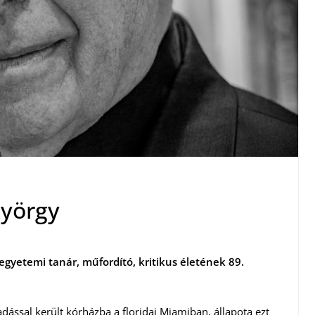
György
, egyetemi tanár, műfordító, kritikus életének 89.
ssal került kórházba a floridai Miamiban, állapota ezt