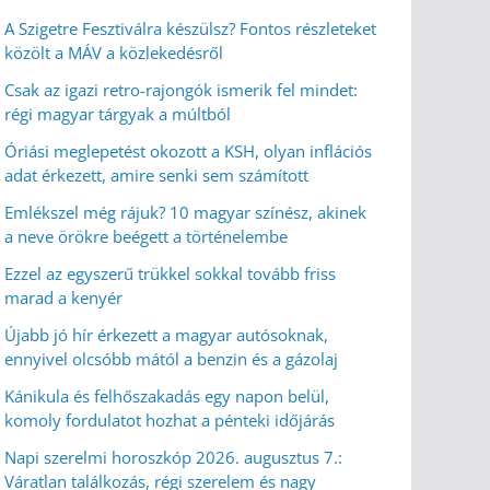
A Szigetre Fesztiválra készülsz? Fontos részleteket
közölt a MÁV a közlekedésről
Csak az igazi retro-rajongók ismerik fel mindet:
régi magyar tárgyak a múltból
Óriási meglepetést okozott a KSH, olyan inflációs
adat érkezett, amire senki sem számított
Emlékszel még rájuk? 10 magyar színész, akinek
a neve örökre beégett a történelembe
Ezzel az egyszerű trükkel sokkal tovább friss
marad a kenyér
Újabb jó hír érkezett a magyar autósoknak,
ennyivel olcsóbb mától a benzin és a gázolaj
Kánikula és felhőszakadás egy napon belül,
komoly fordulatot hozhat a pénteki időjárás
Napi szerelmi horoszkóp 2026. augusztus 7.:
Váratlan találkozás, régi szerelem és nagy