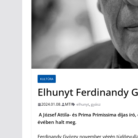
KULTÚRA
Elhunyt Ferdinandy 
2024.01.08.
MTI
elhunyt
,
gyász
A József Attila- és Prima Primissima díjas író
évében halt meg.
Ferdinandy György november végén tüdőgyulladá