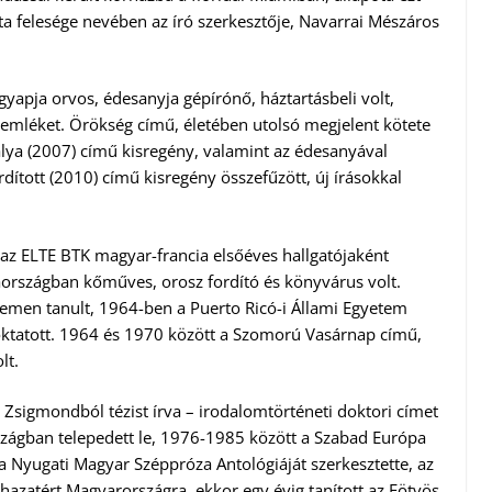
ta felesége nevében az író szerkesztője, Navarrai Mészáros
yapja orvos, édesanyja gépírónő, háztartásbeli volt,
 emléket. Örökség című, életében utolsó megjelent kötete
lya (2007) című kisregény, valamint az édesanyával
dított (2010) című kisregény összefűzött, új írásokkal
az ELTE BTK magyar-francia elsőéves hallgatójaként
aországban kőműves, orosz fordító és könyvárus volt.
etemen tanult, 1964-ben a Puerto Ricó-i Állami Egyetem
 oktatott. 1964 és 1970 között a Szomorú Vasárnap című,
lt.
sigmondból tézist írva – irodalomtörténeti doktori címet
szágban telepedett le, 1976-1985 között a Szabad Európa
a Nyugati Magyar Széppróza Antológiáját szerkesztette, az
azatért Magyarországra, ekkor egy évig tanított az Eötvös