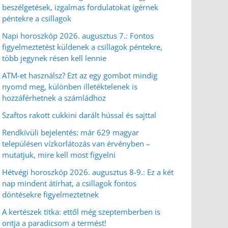
beszélgetések, izgalmas fordulatokat ígérnek
péntekre a csillagok
Napi horoszkóp 2026. augusztus 7.: Fontos
figyelmeztetést küldenek a csillagok péntekre,
több jegynek résen kell lennie
ATM-et használsz? Ezt az egy gombot mindig
nyomd meg, különben illetéktelenek is
hozzáférhetnek a számládhoz
Szaftos rakott cukkini darált hússal és sajttal
Rendkívüli bejelentés: már 629 magyar
településen vízkorlátozás van érvényben –
mutatjuk, mire kell most figyelni
Hétvégi horoszkóp 2026. augusztus 8-9.: Ez a két
nap mindent átírhat, a csillagok fontos
döntésekre figyelmeztetnek
A kertészek titka: ettől még szeptemberben is
ontja a paradicsom a termést!