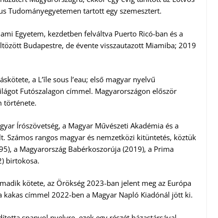
us Tudományegyetemen tartott egy szemesztert.
lami Egyetem, kezdetben felváltva Puerto Ricó-ban és a
öltözött Budapestre, de évente visszautazott Miamiba; 2019
skötete, a L’île sous l’eau; első magyar nyelvű
lágot Futószalagon címmel. Magyarországon először
 története.
agyar Írószövetség, a Magyar Művészeti Akadémia és a
lt. Számos rangos magyar és nemzetközi kitüntetés, köztük
(1995), a Magyarország Babérkoszorúja (2019), a Prima
) birtokosa.
madik kötete, az Örökség 2023-ban jelent meg az Európa
l a kakas címmel 2022-ben a Magyar Napló Kiadónál jött ki.
totta spanyol nyelvre, ezek egy részét házastársával,