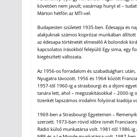
követően nem javult; vasárnap hunyt el – tudat
Márton hétfőn az MTI-vel.
Budapesten született 1935-ben. Édesapja és nag
alakjuknak számos kisprózai munkában állított
az édesapa történetét elmesélő A bolondok kirá
kapcsolatos írásokból felépülő Egy sima, egy for
kiegészített változata.
Az 1956-os forradalom és szabadságharc után, 
Nyugatra távozott. 1956 és 1964 között Franci
1957-től 1960-ig a strasbourgi és a dijoni egy
tanára lett, ahol – megszakításokkal – 2000-ig
tizenkét lapszámos irodalmi folyóirat kiadója vo
1969-ben a Strasbourgi Egyetemen – Remenyik Z
szerzett. 1973-ban rövid időre ismét Franciaor
Rádió külső munkatársa volt. 1981-től 1986-ig 
NRF és a Le Monde munkatársa volt. 1987-ben h