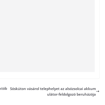
Októb
Sóskúton vásárol telephelyet az alsózsolcai akkum
ulátor-feldolgozó beruházója