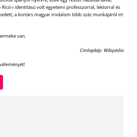
icó-i identitású volt egyetemi professzorral, lektorral és
kedett, a kortárs magyar irodalom több száz munkájáról írt
yermeke van.
Címlapkép: Wikipédia
 véleményét!