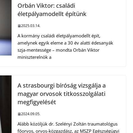
Orbán Viktor: családi
életpályamodellt építünk
2025.03.14.
A kormány családi életpályamodellt épít,
amelynek egyik eleme a 30 év alatti édesanyák
szja-mentessége – mondta Orbán Viktor
miniszterelnök a
A strasbourgi bíróság vizsgálja a
magyar orvosok titkosszolgálati
megfigyelését
2024.09.05.
Alább közöljük dr. Szelényi Zoltán traumatológus
főorvos, orvos-közgazdász, az MSZP Egészségügyi