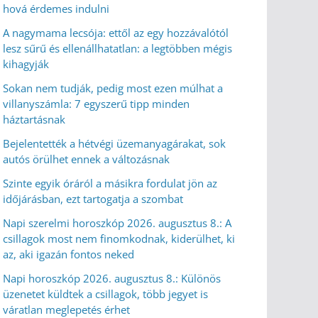
hová érdemes indulni
A nagymama lecsója: ettől az egy hozzávalótól
lesz sűrű és ellenállhatatlan: a legtöbben mégis
kihagyják
Sokan nem tudják, pedig most ezen múlhat a
villanyszámla: 7 egyszerű tipp minden
háztartásnak
Bejelentették a hétvégi üzemanyagárakat, sok
autós örülhet ennek a változásnak
Szinte egyik óráról a másikra fordulat jön az
időjárásban, ezt tartogatja a szombat
Napi szerelmi horoszkóp 2026. augusztus 8.: A
csillagok most nem finomkodnak, kiderülhet, ki
az, aki igazán fontos neked
Napi horoszkóp 2026. augusztus 8.: Különös
üzenetet küldtek a csillagok, több jegyet is
váratlan meglepetés érhet