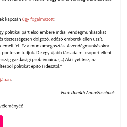
nek kapcsán
úgy fogalmazott
:
egy politikai párt első embere indiai vendégmunkásokat
 és tisztességesen dolgozó, adózó emberek ellen uszít.
ánk emeli fel. Ez a munkamegosztás. A vendégmunkásokra
t pontosan tudjuk. De egy újabb társadalmi csoport elleni
zág gazdasági problémáira. (…) Aki ilyet tesz, az
sből politikát építő Fidesztől.”
jában
.
Fotó: Donáth Anna/Facebook
 véleményét!