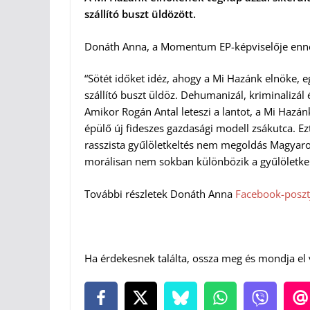
szállító buszt üldözött.
Donáth Anna, a Momentum EP-képviselője en
“Sötét időket idéz, ahogy a Mi Hazánk elnöke, 
szállító buszt üldöz. Dehumanizál, kriminalizál
Amikor Rogán Antal leteszi a lantot, a Mi Haz
épülő új fideszes gazdasági modell zsákutca. Ez
rasszista gyűlöletkeltés nem megoldás Magyarors
morálisan nem sokban különbözik a gyűlöletkelté
További részletek Donáth Anna
Facebook-poszt
Ha érdekesnek találta, ossza meg és mondja el