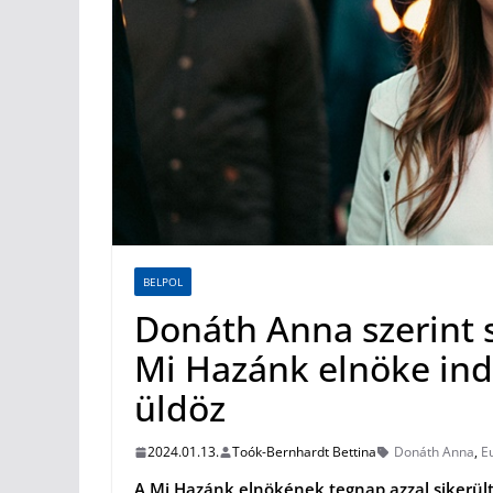
BELPOL
Donáth Anna szerint s
Mi Hazánk elnöke in
üldöz
2024.01.13.
Toók-Bernhardt Bettina
Donáth Anna
,
E
A Mi Hazánk elnökének tegnap azzal sikerül