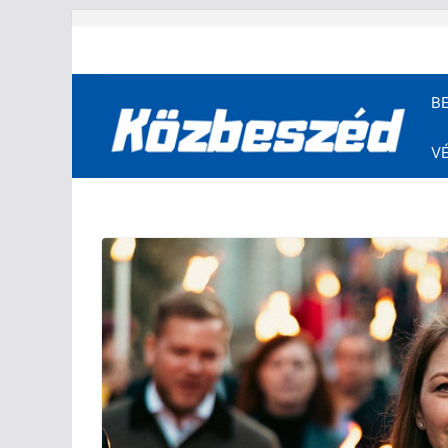
Skip
to
content
B
V