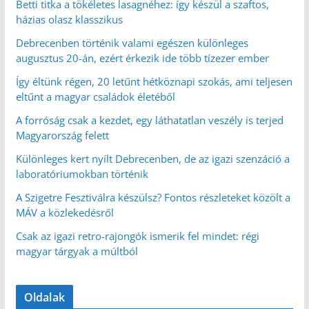
Betti titka a tökéletes lasagnéhez: így készül a szaftos,
házias olasz klasszikus
Debrecenben történik valami egészen különleges
augusztus 20-án, ezért érkezik ide több tízezer ember
Így éltünk régen, 20 letűnt hétköznapi szokás, ami teljesen
eltűnt a magyar családok életéből
A forróság csak a kezdet, egy láthatatlan veszély is terjed
Magyarország felett
Különleges kert nyílt Debrecenben, de az igazi szenzáció a
laboratóriumokban történik
A Szigetre Fesztiválra készülsz? Fontos részleteket közölt a
MÁV a közlekedésről
Csak az igazi retro-rajongók ismerik fel mindet: régi
magyar tárgyak a múltból
Oldalak