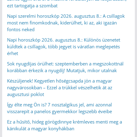
ezt tartogatja a szombat
Napi szerelmi horoszkóp 2026. augusztus 8.: A csillagok
most nem finomkodnak, kiderülhet, ki az, aki igazán
fontos neked
Napi horoszkóp 2026. augusztus 8.: Különös üzenetet
küldtek a csillagok, több jegyet is váratlan meglepetés
érhet
Sok nyugdíjas örülhet: szeptemberben a megszokottnál
korábban érkezik a nyugdíj! Mutatjuk, mikor utalnak
Készüljenek! Kegyetlen hőségcsapda jön a magyar
nagyvárosokban – Ezzel a trükkel vészelhetik át az
augusztusi poklot
Így élte meg Ön is? 7 nosztalgikus jel, ami azonnal
visszarepít a panelos gyermekkor legszebb éveibe
Ez a hűsítő, hideg görögdinnye krémleves menti meg a
kánikulát a magyar konyhákban