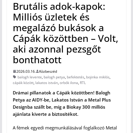
Brutális adok-kapok:
Milliós üzletek és
megalázó bukások a
Cápák közöttben – Volt,
aki azonnal pezsgőt
bonthatott
2026.03.16.
Közbeszéd
balogh levente
,
balogh petya
,
befektetés
,
bojinka miklós
,
cápák között
,
lakatos istván
,
orbók ilona
,
RTL
Drámai pillanatok a Cápák közöttben! Balogh
Petya az AIDY-be, Lakatos István a Metal Plus
Designba szállt be, míg a Biokay 300 milliós
ajánlata kiverte a biztosítékot.
A fémek egyedi megmunkálásával foglalkozó Metal