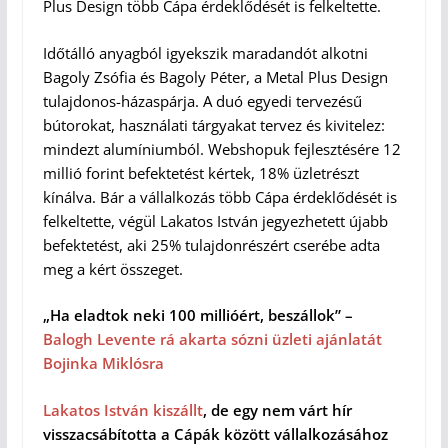
Plus Design több Cápa érdeklődését is felkeltette.
Időtálló anyagból igyekszik maradandót alkotni
Bagoly Zsófia és Bagoly Péter, a Metal Plus Design
tulajdonos-házaspárja. A duó egyedi tervezésű
bútorokat, használati tárgyakat tervez és kivitelez:
mindezt alumíniumból. Webshopuk fejlesztésére 12
millió forint befektetést kértek, 18% üzletrészt
kínálva. Bár a vállalkozás több Cápa érdeklődését is
felkeltette, végül Lakatos István jegyezhetett újabb
befektetést, aki 25% tulajdonrészért cserébe adta
meg a kért összeget.
„Ha eladtok neki 100 millióért, beszállok” –
Balogh Levente rá akarta sózni üzleti ajánlatát
Bojinka Miklósra
Lakatos István kiszállt
, de egy nem várt hír
visszacsábította a Cápák között vállalkozásához