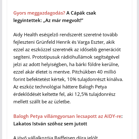
Gyors meggazdagodás?
A Cápák csak
legyintettek: „Az már megvolt!”
Aidy Health esésjelző rendszerét szeretné tovább
fejleszteni Grünfeld Henrik és Varga Eszter, akik
ezzel az eszközzel szeretnék az idősebb generációt
segíteni. Prototípusuk rádióhullámok segítségével
jelzi az adott helyiségben, ha bárki földre kerülne,
ezzel akár életet is mentve. Pitchükben 40 millió
forint befektetést kértek, 10% tulajdonrészt kínálva.
Az eszköz technológiai háttere Balogh Petya
érdeklődését keltette fel, aki 12,5% tulajdonrész
mellett szállt be az üzletbe.
Balogh Petya villámgyorsan lecsapott az AIDY-re
:
Lakatos István szóhoz sem jutott
A jövő vállalkozója Raiffeisen díjra jelölt