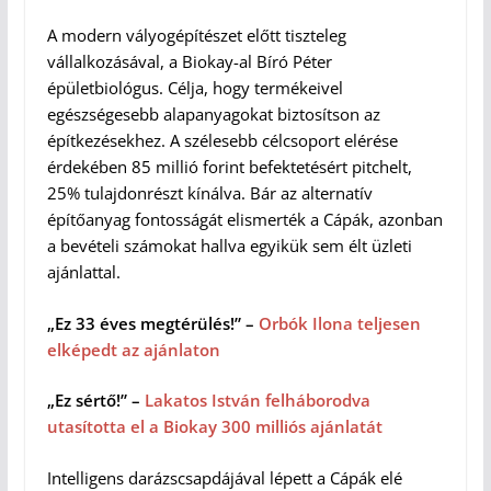
A modern vályogépítészet előtt tiszteleg
vállalkozásával, a Biokay-al Bíró Péter
épületbiológus. Célja, hogy termékeivel
egészségesebb alapanyagokat biztosítson az
építkezésekhez. A szélesebb célcsoport elérése
érdekében 85 millió forint befektetésért pitchelt,
25% tulajdonrészt kínálva. Bár az alternatív
építőanyag fontosságát elismerték a Cápák, azonban
a bevételi számokat hallva egyikük sem élt üzleti
ajánlattal.
„Ez 33 éves megtérülés!” –
Orbók Ilona teljesen
elképedt az ajánlaton
„Ez sértő!” –
Lakatos István felháborodva
utasította el a Biokay 300 milliós ajánlatát
Intelligens darázscsapdájával lépett a Cápák elé