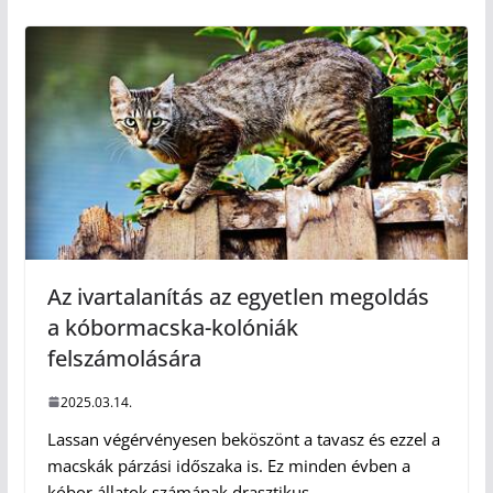
Az ivartalanítás az egyetlen megoldás
a kóbormacska-kolóniák
felszámolására
2025.03.14.
Lassan végérvényesen beköszönt a tavasz és ezzel a
macskák párzási időszaka is. Ez minden évben a
kóbor állatok számának drasztikus