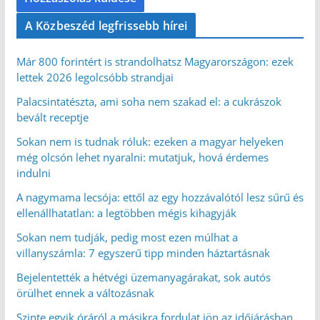
A Közbeszéd legfrissebb hírei
Már 800 forintért is strandolhatsz Magyarországon: ezek
lettek 2026 legolcsóbb strandjai
Palacsintatészta, ami soha nem szakad el: a cukrászok
bevált receptje
Sokan nem is tudnak róluk: ezeken a magyar helyeken
még olcsón lehet nyaralni: mutatjuk, hová érdemes
indulni
A nagymama lecsója: ettől az egy hozzávalótól lesz sűrű és
ellenállhatatlan: a legtöbben mégis kihagyják
Sokan nem tudják, pedig most ezen múlhat a
villanyszámla: 7 egyszerű tipp minden háztartásnak
Bejelentették a hétvégi üzemanyagárakat, sok autós
örülhet ennek a változásnak
Szinte egyik óráról a másikra fordulat jön az időjárásban,