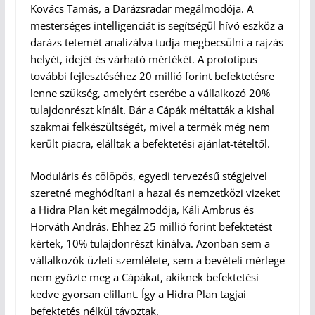
Kovács Tamás, a Darázsradar megálmodója. A
mesterséges intelligenciát is segítségül hívó eszköz a
darázs tetemét analizálva tudja megbecsülni a rajzás
helyét, idejét és várható mértékét. A prototípus
további fejlesztéséhez 20 millió forint befektetésre
lenne szükség, amelyért cserébe a vállalkozó 20%
tulajdonrészt kínált. Bár a Cápák méltatták a kishal
szakmai felkészültségét, mivel a termék még nem
került piacra, elálltak a befektetési ajánlat-tételtől.
Moduláris és cölöpös, egyedi tervezésű stégjeivel
szeretné meghódítani a hazai és nemzetközi vizeket
a Hidra Plan két megálmodója, Káli Ambrus és
Horváth András. Ehhez 25 millió forint befektetést
kértek, 10% tulajdonrészt kínálva. Azonban sem a
vállalkozók üzleti szemlélete, sem a bevételi mérlege
nem győzte meg a Cápákat, akiknek befektetési
kedve gyorsan elillant. Így a Hidra Plan tagjai
befektetés nélkül távoztak.