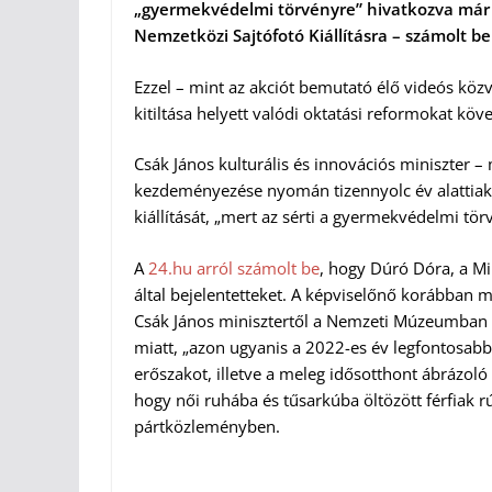
„gyermekvédelmi törvényre” hivatkozva már 
Nemzetközi Sajtófotó Kiállításra – számolt b
Ezzel – mint az akciót bemutató élő videós köz
kitiltása helyett valódi oktatási reformokat köve
Csák János kulturális és innovációs miniszter – 
kezdeményezése nyomán tizennyolc év alattia
kiállítását, „mert az sérti a gyermekvédelmi tör
A
24.hu arról számolt be
, hogy Dúró Dóra, a Mi
által bejelentetteket. A képviselőnő korábban ma
Csák János minisztertől a Nemzeti Múzeumban m
miatt, „azon ugyanis a 2022-es év legfontosab
erőszakot, illetve a meleg idősotthont ábrázoló
hogy női ruhába és tűsarkúba öltözött férfiak r
pártközleményben.