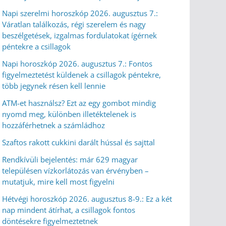
Napi szerelmi horoszkóp 2026. augusztus 7.:
Váratlan találkozás, régi szerelem és nagy
beszélgetések, izgalmas fordulatokat ígérnek
péntekre a csillagok
Napi horoszkóp 2026. augusztus 7.: Fontos
figyelmeztetést küldenek a csillagok péntekre,
több jegynek résen kell lennie
ATM-et használsz? Ezt az egy gombot mindig
nyomd meg, különben illetéktelenek is
hozzáférhetnek a számládhoz
Szaftos rakott cukkini darált hússal és sajttal
Rendkívüli bejelentés: már 629 magyar
településen vízkorlátozás van érvényben –
mutatjuk, mire kell most figyelni
Hétvégi horoszkóp 2026. augusztus 8-9.: Ez a két
nap mindent átírhat, a csillagok fontos
döntésekre figyelmeztetnek