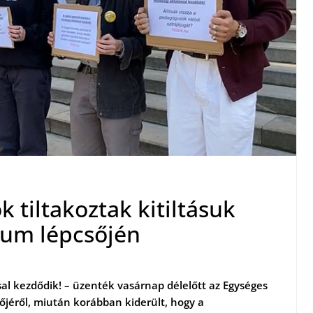
 tiltakoztak kitiltásuk
eum lépcsőjén
al kezdődik! – üzenték vasárnap délelőtt az Egységes
őjéről, miután korábban kiderült, hogy a