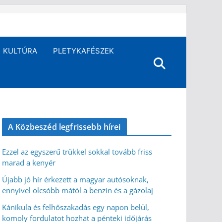
KULTÚRA
PLETYKAFÉSZEK
A Közbeszéd legfrissebb hírei
Ezzel az egyszerű trükkel sokkal tovább friss
marad a kenyér
Újabb jó hír érkezett a magyar autósoknak,
ennyivel olcsóbb mától a benzin és a gázolaj
Kánikula és felhőszakadás egy napon belül,
komoly fordulatot hozhat a pénteki időjárás