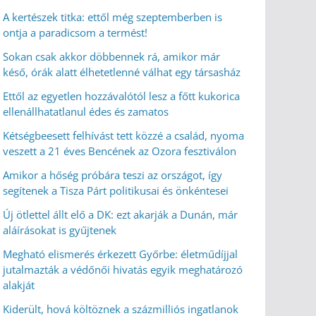
A kertészek titka: ettől még szeptemberben is
ontja a paradicsom a termést!
Sokan csak akkor döbbennek rá, amikor már
késő, órák alatt élhetetlenné válhat egy társasház
Ettől az egyetlen hozzávalótól lesz a főtt kukorica
ellenállhatatlanul édes és zamatos
Kétségbeesett felhívást tett közzé a család, nyoma
veszett a 21 éves Bencének az Ozora fesztiválon
Amikor a hőség próbára teszi az országot, így
segítenek a Tisza Párt politikusai és önkéntesei
Új ötlettel állt elő a DK: ezt akarják a Dunán, már
aláírásokat is gyűjtenek
Megható elismerés érkezett Győrbe: életműdíjjal
jutalmazták a védőnői hivatás egyik meghatározó
alakját
Kiderült, hová költöznek a százmilliós ingatlanok