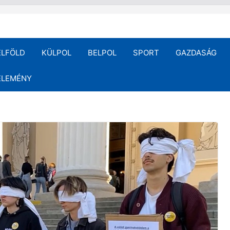
ELFÖLD
KÜLPOL
BELPOL
SPORT
GAZDASÁG
ÉLEMÉNY