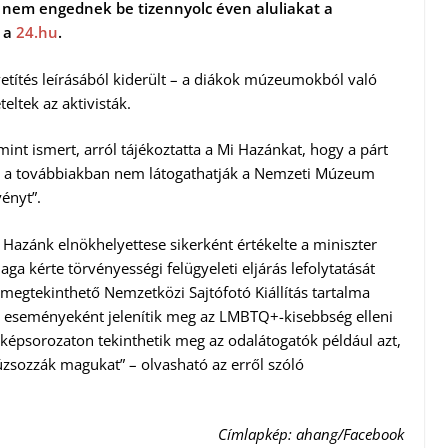
nem engednek be tizennyolc éven aluliakat a
e a
24.hu
.
vetítés leírásából kiderült – a diákok múzeumokból való
teltek az aktivisták.
mint ismert, arról tájékoztatta a Mi Hazánkat, hogy a párt
k a továbbiakban nem látogathatják a Nemzeti Múzeum
vényt”.
 Hazánk elnökhelyettese sikerként értékelte a miniszter
ga kérte törvényességi felügyeleti eljárás lefolytatását
egtekinthető Nemzetközi Sajtófotó Kiállítás tartalma
b eseményeként jelenítik meg az LMBTQ+-kisebbség elleni
 képsorozaton tekinthetik meg az odalátogatók például azt,
úzsozzák magukat” – olvasható az erről szóló
Címlapkép: ahang/Facebook