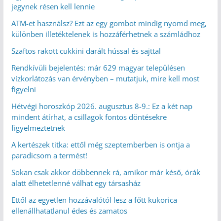
jegynek résen kell lennie
ATM-et használsz? Ezt az egy gombot mindig nyomd meg,
különben illetéktelenek is hozzáférhetnek a számládhoz
Szaftos rakott cukkini darált hússal és sajttal
Rendkívüli bejelentés: már 629 magyar településen
vízkorlátozás van érvényben – mutatjuk, mire kell most
figyelni
Hétvégi horoszkóp 2026. augusztus 8-9.: Ez a két nap
mindent átírhat, a csillagok fontos döntésekre
figyelmeztetnek
A kertészek titka: ettől még szeptemberben is ontja a
paradicsom a termést!
Sokan csak akkor döbbennek rá, amikor már késő, órák
alatt élhetetlenné válhat egy társasház
Ettől az egyetlen hozzávalótól lesz a főtt kukorica
ellenállhatatlanul édes és zamatos