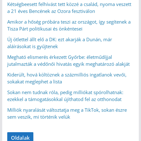
Kétségbeesett felhívást tett közzé a család, nyoma veszett
a 21 éves Bencének az Ozora fesztiválon
Amikor a hőség próbára teszi az országot, így segítenek a
Tisza Párt politikusai és önkéntesei
Új ötlettel állt elő a DK: ezt akarják a Dunán, már
aláírásokat is gyűjtenek
Megható elismerés érkezett Győrbe: életműdíjjal
jutalmazták a védőnői hivatás egyik meghatározó alakját
Kiderült, hová költöznek a százmilliós ingatlanok vevői,
sokakat meglephet a lista
Sokan nem tudnak róla, pedig milliókat spórolhatnak:
ezekkel a támogatásokkal újíthatod fel az otthonodat
Milliók nyaralását változtatja meg a TikTok, sokan észre
sem veszik, mi történik velük
Oldalak