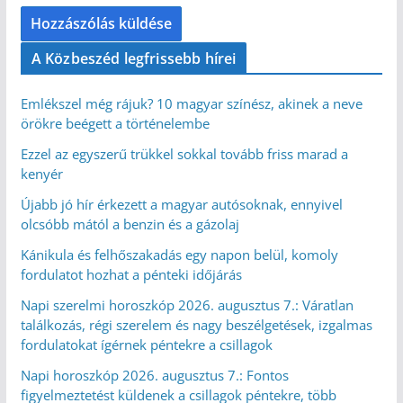
A Közbeszéd legfrissebb hírei
Emlékszel még rájuk? 10 magyar színész, akinek a neve
örökre beégett a történelembe
Ezzel az egyszerű trükkel sokkal tovább friss marad a
kenyér
Újabb jó hír érkezett a magyar autósoknak, ennyivel
olcsóbb mától a benzin és a gázolaj
Kánikula és felhőszakadás egy napon belül, komoly
fordulatot hozhat a pénteki időjárás
Napi szerelmi horoszkóp 2026. augusztus 7.: Váratlan
találkozás, régi szerelem és nagy beszélgetések, izgalmas
fordulatokat ígérnek péntekre a csillagok
Napi horoszkóp 2026. augusztus 7.: Fontos
figyelmeztetést küldenek a csillagok péntekre, több