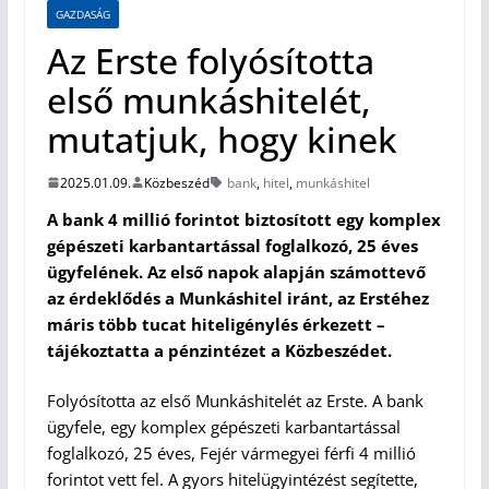
GAZDASÁG
Az Erste folyósította
első munkáshitelét,
mutatjuk, hogy kinek
2025.01.09.
Közbeszéd
bank
,
hitel
,
munkáshitel
A bank 4 millió forintot biztosított egy komplex
gépészeti karbantartással foglalkozó, 25 éves
ügyfelének. Az első napok alapján számottevő
az érdeklődés a Munkáshitel iránt, az Erstéhez
máris több tucat hiteligénylés érkezett –
tájékoztatta a pénzintézet a Közbeszédet.
Folyósította az első Munkáshitelét az Erste. A bank
ügyfele, egy komplex gépészeti karbantartással
foglalkozó, 25 éves, Fejér vármegyei férfi 4 millió
forintot vett fel. A gyors hitelügyintézést segítette,