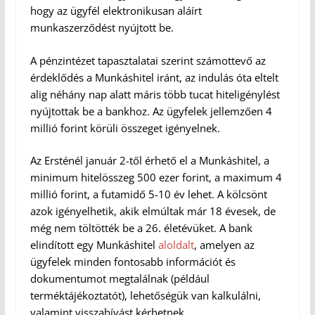
hogy az ügyfél elektronikusan aláírt
munkaszerződést nyújtott be.
A pénzintézet tapasztalatai szerint számottevő az
érdeklődés a Munkáshitel iránt, az indulás óta eltelt
alig néhány nap alatt máris több tucat hiteligénylést
nyújtottak be a bankhoz. Az ügyfelek jellemzően 4
millió forint körüli összeget igényelnek.
Az Ersténél január 2-től érhető el a Munkáshitel, a
minimum hitelösszeg 500 ezer forint, a maximum 4
millió forint, a futamidő 5-10 év lehet. A kölcsönt
azok igényelhetik, akik elmúltak már 18 évesek, de
még nem töltötték be a 26. életévüket. A bank
elindított egy Munkáshitel
aloldalt
, amelyen az
ügyfelek minden fontosabb információt és
dokumentumot megtalálnak (például
terméktájékoztatót), lehetőségük van kalkulálni,
valamint visszahívást kérhetnek.