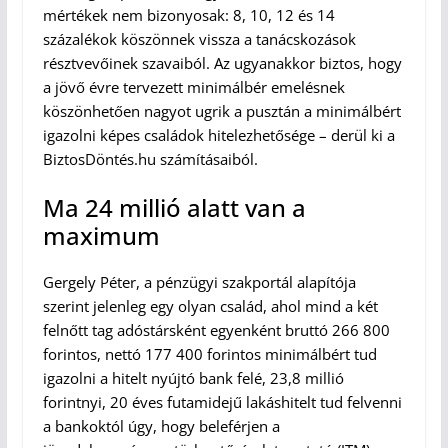
mértékek nem bizonyosak: 8, 10, 12 és 14
százalékok köszönnek vissza a tanácskozások
résztvevőinek szavaiból. Az ugyanakkor biztos, hogy
a jövő évre tervezett minimálbér emelésnek
köszönhetően nagyot ugrik a pusztán a minimálbért
igazolni képes családok hitelezhetősége – derül ki a
BiztosDöntés.hu számításaiból.
Ma 24 millió alatt van a
maximum
Gergely Péter, a pénzügyi szakportál alapítója
szerint jelenleg egy olyan család, ahol mind a két
felnőtt tag adóstársként egyenként bruttó 266 800
forintos, nettó 177 400 forintos minimálbért tud
igazolni a hitelt nyújtó bank felé, 23,8 millió
forintnyi, 20 éves futamidejű lakáshitelt tud felvenni
a bankoktól úgy, hogy beleférjen a