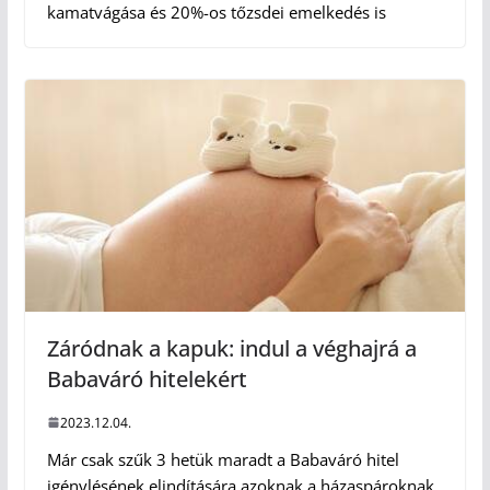
kamatvágása és 20%-os tőzsdei emelkedés is
Záródnak a kapuk: indul a véghajrá a
Babaváró hitelekért
2023.12.04.
Már csak szűk 3 hetük maradt a Babaváró hitel
igénylésének elindítására azoknak a házaspároknak,