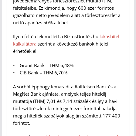
jövedelemarányos törlesztőrészlet mutató (JTM)
feltételeibe. Ez kimondja, hogy 600 ezer forintos
igazolható nettó jövedelem alatt a törlesztőrészlet a
nettó apanázs 50%-a lehet.
Ilyen feltételek mellett a BiztosDöntés.hu
lakáshitel
kalkulátora
szerint a következő bankok hitelei
érhetőek el:
• Gránit Bank – THM 6,48%
• CIB Bank – THM 6,70%
A sorból épphogy lemaradt a Raiffeisen Bank és a
MagNet Bank ajánlata, amelyek teljes hiteldíj
mutatója (THM) 7,01 és 7,14 százalék és így a havi
törlesztőrészletük mintegy 5 ezer forinttal haladja
meg a hitelfék szabályok alapján számított 177 400
forintot.