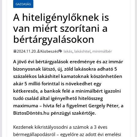
GAZDASÁG
A hiteligénylőknek is
van miért szorítani a
bértárgyalásokon
2024.11.20.
Közbeszéd
lakás
,
lakáshitel
,
minimálbér
A jövő évi bértárgyalások eredménye és az immár
bizonyosnak látszó, új, zöld lakásokra adható 5
százalékos lakáshitel kamatoknak köszönhetően
akár 5 millió forinttal is növekedhet egy
kétkeresős, a bankok felé a minimálbért igazolni
tudó család által igényelhető hitelösszeg
maximuma – hívta fel a figyelmet Gergely Péter, a
BiztosDöntés.hu pénzügyi szakértője.
Kezdenek kikristályosodni a számok a 3 éves
bérmegállapodásról – egyelőre az adott évi emelési