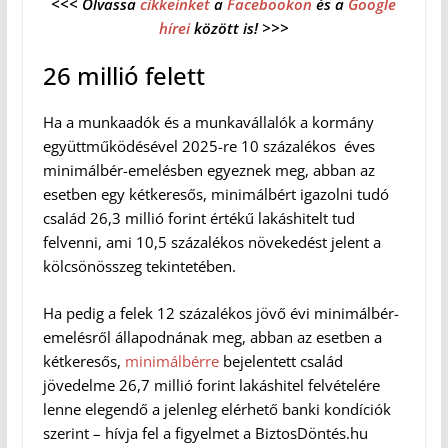
<<< Olvassa
cikkeinket
a
Facebookon
és a
Google
hírei
között is! >>>
26 millió felett
Ha a munkaadók és a munkavállalók a kormány
együttműködésével 2025-re 10 százalékos éves
minimálbér-emelésben egyeznek meg, abban az
esetben egy kétkeresős, minimálbért igazolni tudó
család 26,3 millió forint értékű lakáshitelt tud
felvenni, ami 10,5 százalékos növekedést jelent a
kölcsönösszeg tekintetében.
Ha pedig a felek 12 százalékos jövő évi minimálbér-
emelésről állapodnának meg, abban az esetben a
kétkeresős,
minimálbérre
bejelentett család
jövedelme 26,7 millió forint lakáshitel felvételére
lenne elegendő a jelenleg elérhető banki kondíciók
szerint – hívja fel a figyelmet a BiztosDöntés.hu