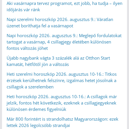
Aki vasárnapra tervez programot, ezt jobb, ha tudja – ilyen
időjárás vár ránk
Napi szerelmi horoszkóp 2026. augusztus 9.: Váratlan
üzenet boríthatja fel a vasárnapot
Napi horoszkóp 2026. augusztus 9.: Meglepő fordulatokat
tartogat a vasárnap, 4 csillagjegy életében különösen
fontos változás jöhet
Újabb nagybank vágta 3 százalék alá az Otthon Start
kamatát, hétfőtől jön a változás
Heti szerelmi horoszkóp 2026. augusztus 10-16.: Titkos
érzések kerülhetnek felszínre, izgalmas hetet jósolnak a
csillagok a szerelemben
Heti horoszkóp 2026. augusztus 10-16.: A csillagok már
jelzik, fontos hét következik, ezeknek a csillagjegyeknek
különösen érdemes figyelniük
Már 800 forintért is strandolhatsz Magyarországon: ezek
lettek 2026 legolcsóbb strandjai