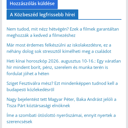
A Közbeszéd legfrissebb hírei
Nem tudod, mit nézz hétvégén? Ezek a filmek garantáltan
meghozzák a kedved a filmezéshez
Már most érdemes felkészülni az iskolakezdésre, ez a
néhány dolog sok stressztől kímélheti meg a családot
Heti kínai horoszkóp 2026. augusztus 10-16.: Egy váratlan
hír mindent borít, pénz, szerelem és munka terén is
fordulat jöhet a héten
Sziget Fesztiválra mész? Ezt mindenképpen tudnod kell a
budapesti közlekedésről
Nagy bejelentést tett Magyar Péter, Baka Andrást jelöli a
Tisza Párt köztársasági elnöknek
Íme a szombati ötöslottó nyerőszámai, ennyit nyertek a
szerencsések