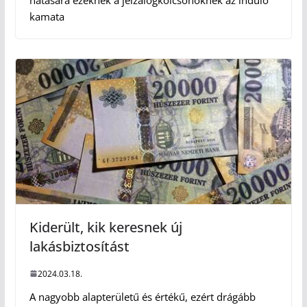
hatására ezeknek a jelzálogkölcsönöknek az induló
kamata
Kiderült, kik keresnek új
lakásbiztosítást
2024.03.18.
A nagyobb alapterületű és értékű, ezért drágább