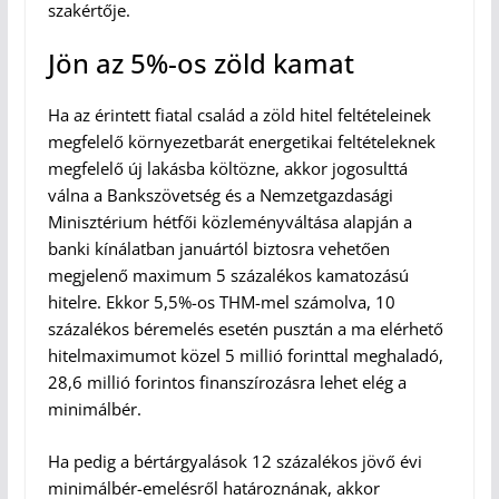
szakértője.
Jön az 5%-os zöld kamat
Ha az érintett fiatal család a zöld hitel feltételeinek
megfelelő környezetbarát energetikai feltételeknek
megfelelő új lakásba költözne, akkor jogosulttá
válna a Bankszövetség és a Nemzetgazdasági
Minisztérium hétfői közleményváltása alapján a
banki kínálatban januártól biztosra vehetően
megjelenő maximum 5 százalékos kamatozású
hitelre. Ekkor 5,5%-os THM-mel számolva, 10
százalékos béremelés esetén pusztán a ma elérhető
hitelmaximumot közel 5 millió forinttal meghaladó,
28,6 millió forintos finanszírozásra lehet elég a
minimálbér.
Ha pedig a bértárgyalások 12 százalékos jövő évi
minimálbér-emelésről határoznának, akkor