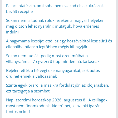
Palacsintatészta, ami soha nem szakad el: a cukrászok
bevált receptje
Sokan nem is tudnak róluk: ezeken a magyar helyeken
még olcsón lehet nyaralni: mutatjuk, hová érdemes
indulni
A nagymama lecsója: ettől az egy hozzávalótól lesz sűrű és
ellenállhatatlan: a legtöbben mégis kihagyják
Sokan nem tudják, pedig most ezen múlhat a
villanyszámla: 7 egyszerű tipp minden háztartásnak
Bejelentették a hétvégi üzemanyagárakat, sok autós
örülhet ennek a változásnak
Szinte egyik óráról a másikra fordulat jön az időjárásban,
ezt tartogatja a szombat
Napi szerelmi horoszkóp 2026. augusztus 8.: A csillagok
most nem finomkodnak, kiderülhet, ki az, aki igazán
fontos neked