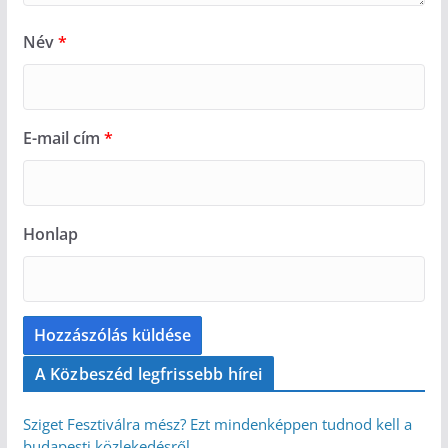
Név
*
E-mail cím
*
Honlap
A Közbeszéd legfrissebb hírei
Sziget Fesztiválra mész? Ezt mindenképpen tudnod kell a
budapesti közlekedésről