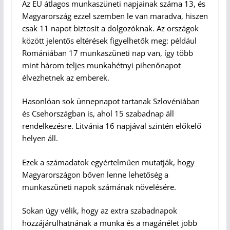
Az EU átlagos munkaszüneti napjainak száma 13, és
Magyarország ezzel szemben le van maradva, hiszen
csak 11 napot biztosít a dolgozóknak. Az országok
között jelentős eltérések figyelhetők meg: például
Romániában 17 munkaszüneti nap van, így több
mint három teljes munkahétnyi pihenőnapot
élvezhetnek az emberek.
Hasonlóan sok ünnepnapot tartanak Szlovéniában
és Csehországban is, ahol 15 szabadnap áll
rendelkezésre. Litvánia 16 napjával szintén előkelő
helyen áll.
Ezek a számadatok egyértelműen mutatják, hogy
Magyarországon bőven lenne lehetőség a
munkaszüneti napok számának növelésére.
Sokan úgy vélik, hogy az extra szabadnapok
hozzájárulhatnának a munka és a magánélet jobb