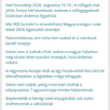
Heti horoszkóp 2026. augusztus 10-16.: A csillagok már
jelzik, fontos hét következik, ezeknek a csillagjegyeknek
különösen érdemes figyelniük
Már 800 forintért is strandolhatsz Magyarországon: ezek
lettek 2026 legolcsóbb strandjai
Palacsintatészta, ami soha nem szakad el: a cukrászok
bevált receptje
Sokan nem is tudnak róluk: ezeken a magyar helyeken
még olcsón lehet nyaralni: mutatjuk, hová érdemes
indulni
A nagymama lecsója: ettől az egy hozzávalótól lesz sűrű és
ellenállhatatlan: a legtöbben mégis kihagyják
Sokan nem tudják, pedig most ezen múlhat a
villanyszámla: 7 egyszerű tipp minden háztartásnak
Bejelentették a hétvégi üzemanyagárakat, sok autós
örülhet ennek a változásnak