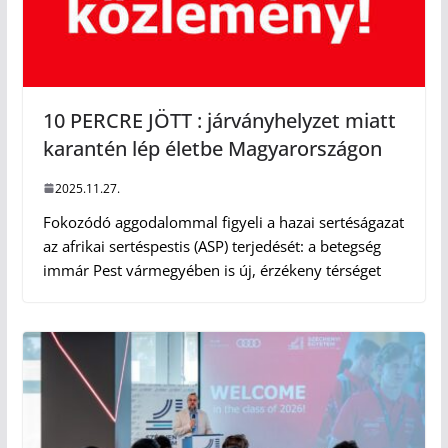
10 PERCRE JÖTT : járványhelyzet miatt
karantén lép életbe Magyarországon
2025.11.27.
Fokozódó aggodalommal figyeli a hazai sertéságazat
az afrikai sertéspestis (ASP) terjedését: a betegség
immár Pest vármegyében is új, érzékeny térséget