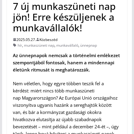
7 új munkaszüneti nap
jön! Erre készüljenek a
munkavállalók!
2025.05.27.
Közbeszéd
hír
,
munkaszüneti nap
,
munkavállaló
,
ünnepnap
Az ünnepnapok nemcsak a történelmi emlékezet
szempontjából fontosak, hanem a mindennapi
életünk ritmusát is meghatározzák.
Nem véletlen, hogy egyre többen teszik fel a
kérdést: miért nincs több munkaszüneti
nap Magyarországon? Az Európai Unió országaihoz
viszonyítva ugyanis hazánk a sereghajtók között
van, és bár a kormányzat gazdasági okokra
hivatkozva elutasítja az újabb szabadnapok
bevezetését – mint például a december 24-ét –, úgy
tűnik, lenne hová bővíteni a munkaszüneti napok