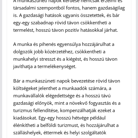
A munkaszüneti napok kérdése nemcsak érzelmi és
társadalmi szempontból fontos, hanem gazdaságilag
is. A gazdasági hatások ugyanis összetettek, és bár
egy-egy szabadnap rövid távon csökkentheti a
termelést, hosszú távon pozitív hatásokkal járhat.
A munka és pihenés egyensúlya hozzájárulhat a
dolgozók jobb közérzetéhez, csökkentheti a
munkahelyi stresszt és a kiégést, és hosszú távon
javíthatja a termelékenységet.
Bár a munkaszüneti napok bevezetése rövid távon
költségeket jelenthet a munkaadók számára, a
munkavállalók elégedettsége és a hosszú távú
gazdasági előnyök, mint a növekvő fogyasztás és a
turizmus fellendítése, kompenzálhatják ezeket a
kiadásokat. Egy-egy hosszú hétvége például
élénkítheti a belföldi turizmust, és hozzájárulhat a
szálláshelyek, éttermek és helyi szolgáltatók