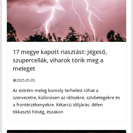
17 megye kapott riasztást: Jégeső,
szupercellák, viharok törik meg a
meleget
2025.05.05.
Az extrém meleg komoly terhelést róhat a
szervezetre, különösen az idősekre, szívbetegekre és
a frontérzékenyekre. Kétarcú időjárás: délen
tikkasztó hőség, északon