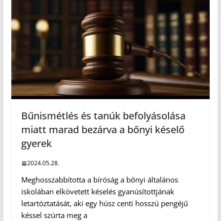
Bűnismétlés és tanúk befolyásolása
miatt marad bezárva a bőnyi késelő
gyerek
2024.05.28.
Meghosszabbította a bíróság a bőnyi általános
iskolában elkövetett késelés gyanúsítottjának
letartóztatását, aki egy húsz centi hosszú pengéjű
késsel szúrta meg a