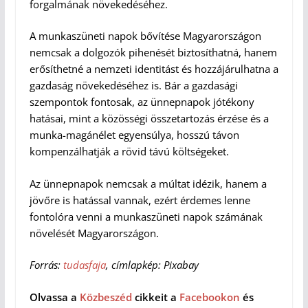
forgalmának növekedéséhez.
A munkaszüneti napok bővítése Magyarországon
nemcsak a dolgozók pihenését biztosíthatná, hanem
erősíthetné a nemzeti identitást és hozzájárulhatna a
gazdaság növekedéséhez is. Bár a gazdasági
szempontok fontosak, az ünnepnapok jótékony
hatásai, mint a közösségi összetartozás érzése és a
munka-magánélet egyensúlya, hosszú távon
kompenzálhatják a rövid távú költségeket.
Az ünnepnapok nemcsak a múltat idézik, hanem a
jövőre is hatással vannak, ezért érdemes lenne
fontolóra venni a munkaszüneti napok számának
növelését Magyarországon.
Forrás:
tudasfaja
, címlapkép: Pixabay
Olvassa a
Közbeszéd
cikkeit a
Facebookon
és