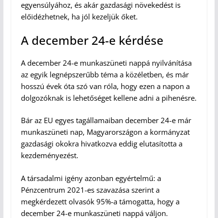
egyensúlyához, és akár gazdasági növekedést is
előidézhetnek, ha jól kezeljük őket.
A december 24-e kérdése
A december 24-e munkaszüneti nappá nyilvánítása
az egyik legnépszerűbb téma a közéletben, és már
hosszú évek óta szó van róla, hogy ezen a napon a
dolgozóknak is lehetőséget kellene adni a pihenésre.
Bár az EU egyes tagállamaiban december 24-e már
munkaszüneti nap, Magyarországon a kormányzat
gazdasági okokra hivatkozva eddig elutasította a
kezdeményezést.
A társadalmi igény azonban egyértelmű: a
Pénzcentrum 2021-es szavazása szerint a
megkérdezett olvasók 95%-a támogatta, hogy a
december 24-e munkaszüneti nappá váljon.