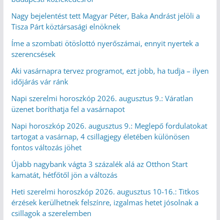
Nagy bejelentést tett Magyar Péter, Baka Andrást jelöli a
Tisza Párt köztársasági elnöknek
Íme a szombati ötöslottó nyerőszámai, ennyit nyertek a
szerencsések
Aki vasárnapra tervez programot, ezt jobb, ha tudja – ilyen
időjárás vár ránk
Napi szerelmi horoszkóp 2026. augusztus 9.: Váratlan
üzenet boríthatja fel a vasárnapot
Napi horoszkóp 2026. augusztus 9.: Meglepő fordulatokat
tartogat a vasárnap, 4 csillagjegy életében különösen
fontos változás jöhet
Újabb nagybank vágta 3 százalék alá az Otthon Start
kamatát, hétfőtől jön a változás
Heti szerelmi horoszkóp 2026. augusztus 10-16.: Titkos
érzések kerülhetnek felszínre, izgalmas hetet jósolnak a
csillagok a szerelemben