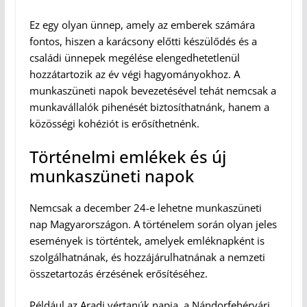
Ez egy olyan ünnep, amely az emberek számára
fontos, hiszen a karácsony előtti készülődés és a
családi ünnepek megélése elengedhetetlenül
hozzátartozik az év végi hagyományokhoz. A
munkaszüneti napok bevezetésével tehát nemcsak a
munkavállalók pihenését biztosíthatnánk, hanem a
közösségi kohéziót is erősíthetnénk.
Történelmi emlékek és új
munkaszüneti napok
Nemcsak a december 24-e lehetne munkaszüneti
nap Magyarországon. A történelem során olyan jeles
események is történtek, amelyek emléknapként is
szolgálhatnának, és hozzájárulhatnának a nemzeti
összetartozás érzésének erősítéséhez.
Például az Aradi vértanúk napja, a Nándorfehérvári