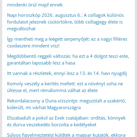
mindenki örül majd ennek
Napi horoszkóp 2026. augusztus 6.: A csillagok különös
fordulatot jeleznek csütörtökre, több csillagjegy élete is
megváltozhat
Így mentheti meg a leégett serpenyőjét: ez a nagyi filléres
csodaszere mindent visz!
Megdöbbentő reggeli változás: ha ezt a 4 dolgot teszi este,
garantáltan laposabb lesz a hasa
Itt vannak a részletek, ennyi lesz a 13. és 14. havi nyugdíj
Komoly veszély a kerítés mellett: ezt a növényt soha ne
ültesse el, mert rémálommá válhat az élete
Rekordalacsony a Duna vízszintje: megszólalt a szakértő,
kiderült, mi várhat Magyarországra
Elszabadult a pokol az Exek csatájában: ordítás, könnyek
és durva veszekedés borzolta a kedélyeket
Súlyos figyelmeztetést küldtek a magyar kutatók, ekkora