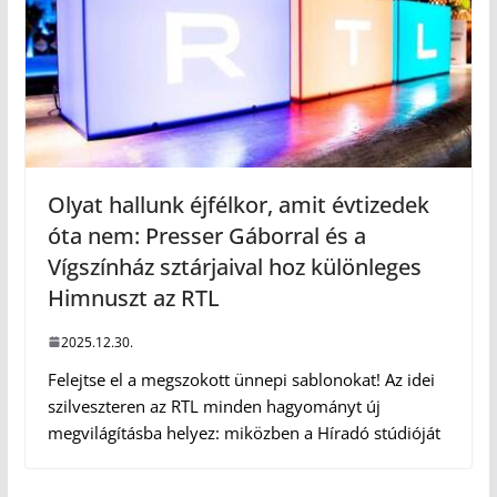
Olyat hallunk éjfélkor, amit évtizedek
óta nem: Presser Gáborral és a
Vígszínház sztárjaival hoz különleges
Himnuszt az RTL
2025.12.30.
Felejtse el a megszokott ünnepi sablonokat! Az idei
szilveszteren az RTL minden hagyományt új
megvilágításba helyez: miközben a Híradó stúdióját