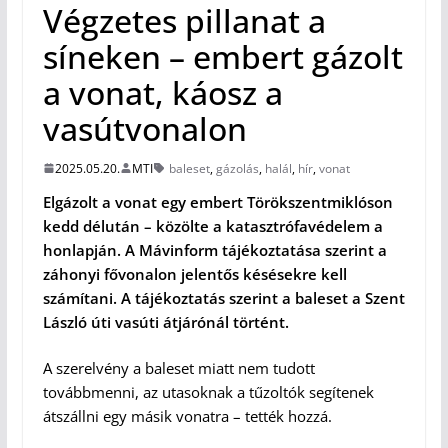
Végzetes pillanat a
síneken – embert gázolt
a vonat, káosz a
vasútvonalon
2025.05.20.
MTI
baleset
,
gázolás
,
halál
,
hír
,
vonat
Elgázolt a vonat egy embert Törökszentmiklóson
kedd délután – közölte a katasztrófavédelem a
honlapján. A Mávinform tájékoztatása szerint a
záhonyi fővonalon jelentős késésekre kell
számítani. A tájékoztatás szerint a baleset a Szent
László úti vasúti átjárónál történt.
A szerelvény a baleset miatt nem tudott
továbbmenni, az utasoknak a tűzoltók segítenek
átszállni egy másik vonatra – tették hozzá.