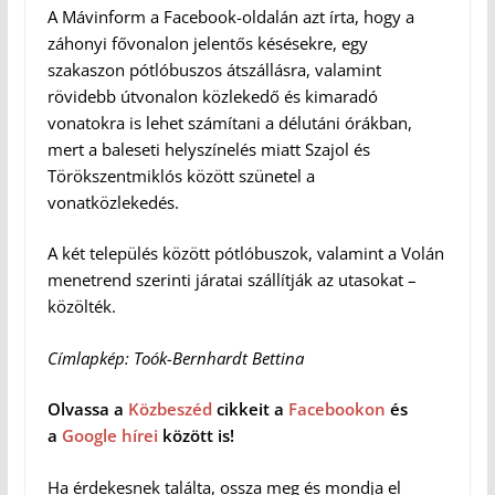
A Mávinform a Facebook-oldalán azt írta, hogy a
záhonyi fővonalon jelentős késésekre, egy
szakaszon pótlóbuszos átszállásra, valamint
rövidebb útvonalon közlekedő és kimaradó
vonatokra is lehet számítani a délutáni órákban,
mert a baleseti helyszínelés miatt Szajol és
Törökszentmiklós között szünetel a
vonatközlekedés.
A két település között pótlóbuszok, valamint a Volán
menetrend szerinti járatai szállítják az utasokat –
közölték.
Címlapkép: Toók-Bernhardt Bettina
Olvassa a
Közbeszéd
cikkeit a
Facebookon
és
a
Google hírei
között is!
Ha érdekesnek találta, ossza meg és mondja el