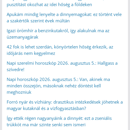
pusztítást okozhat az idei hőség a földeken
Apukám mindig lenyelte a dinnyemagokat: ez történt vele
a szakértők szerint évek múltán
Igazi örömhír a benzinkutakról, így alakulnak ma az
üzemanyagárak
42 fok is lehet szerdán, könyörtelen hőség érkezik, az
időjárás nem kegyelmez
Napi szerelmi horoszkóp 2026. augusztus 5.: Hallgass a
szívedre!
Napi horoszkóp 2026. augusztus 5.: Van, akinek ma
minden összejön, másoknak nehéz döntést kell
meghozniuk
Forró nyár és vízhiány: drasztikus intézkedések jöhetnek a
magyar kutaknál és a vízfogyasztásban?
Így ették régen nagyanyáink a dinnyét: ezt a zseniális
trükköt ma már szinte senki sem ismeri