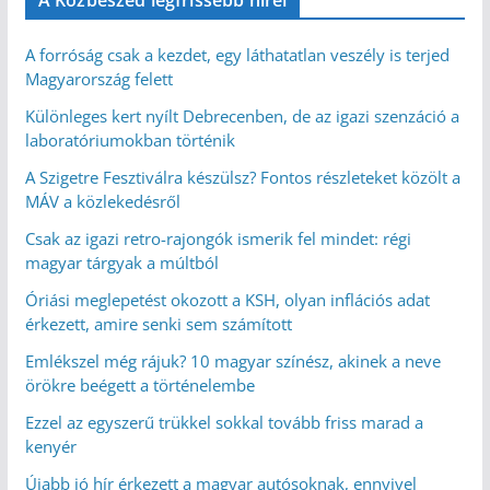
A forróság csak a kezdet, egy láthatatlan veszély is terjed
Magyarország felett
Különleges kert nyílt Debrecenben, de az igazi szenzáció a
laboratóriumokban történik
A Szigetre Fesztiválra készülsz? Fontos részleteket közölt a
MÁV a közlekedésről
Csak az igazi retro-rajongók ismerik fel mindet: régi
magyar tárgyak a múltból
Óriási meglepetést okozott a KSH, olyan inflációs adat
érkezett, amire senki sem számított
Emlékszel még rájuk? 10 magyar színész, akinek a neve
örökre beégett a történelembe
Ezzel az egyszerű trükkel sokkal tovább friss marad a
kenyér
Újabb jó hír érkezett a magyar autósoknak, ennyivel