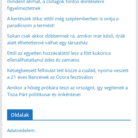
mindent átírhat, a csillagok fontos döntésekre
figyelmeztetnek
A kertészek titka: ettől még szeptemberben is ontja a
paradicsom a termést!
Sokan csak akkor döbbennek rá, amikor már késő, órák
alatt élhetetlenné válhat egy társasház
Ettől az egyetlen hozzávalótól lesz a főtt kukorica
ellenállhatatlanul édes és zamatos
Kétségbeesett felhívást tett közzé a család, nyoma veszett
a 21 éves Bencének az Ozora fesztiválon
Amikor a hőség próbára teszi az országot, így segítenek a
Tisza Párt politikusai és önkéntesei
Oldalak
Adatvédelem