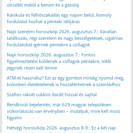
olcsóbb mától a benzin és a gázolaj
Kánikula és felhőszakadás egy napon belül, komoly
fordulatot hozhat a pénteki időjárás
Napi szerelmi horoszkóp 2026. augusztus 7.: Váratlan
találkozás, régi szerelem és nagy beszélgetések, izgalmas
fordulatokat ígérnek péntekre a csillagok
Napi horoszkóp 2026. augusztus 7.: Fontos
figyelmeztetést küldenek a csillagok péntekre, több
jegynek résen kell lennie
ATM-et használsz? Ezt az egy gombot mindig nyomd meg,
különben illetéktelenek is hozzáférhetnek a számládhoz
Szaftos rakott cukkini darált hússal és sajttal
Rendkívüli bejelentés: már 629 magyar településen
vízkorlátozás van érvényben – mutatjuk, mire kell most
figyelni
Hétvégi horoszkóp 2026. augusztus 8-9.: Ez a két nap