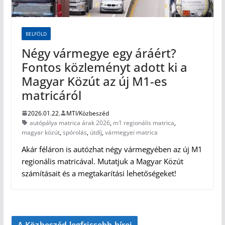
BELFÖLD
Négy vármegye egy áráért?
Fontos közleményt adott ki a
Magyar Közút az új M1-es
matricáról
2026.01.22.
MTI/Közbeszéd
autópálya matrica árak 2026
,
m1 regionális matrica
,
magyar közút
,
spórolás
,
útdíj
,
vármegyei matrica
Akár féláron is autózhat négy vármegyében az új M1
regionális matricával. Mutatjuk a Magyar Közút
számításait és a megtakarítási lehetőségeket!
A Közbeszéd legfrissebb hírei