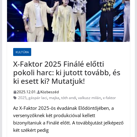
KULTÚRA
X-Faktor 2025 Finálé előtti
pokoli harc: ki jutott tovább, és
ki esett ki? Mutatjuk!
2025.12.01.
Közbeszéd
2025
,
gáspár laci
,
majka
,
tóth andi
,
valkusz milán
,
x-faktor
Az X-Faktor 2025-ös évadának Elődöntőjében, a
versenyzőknek két produkcióval kellett
bizonyítaniuk a Finálé előtt. A továbbjutást jelképező
két székért pedig