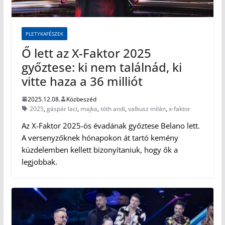
PLETYKAFÉSZEK
Ő lett az X-Faktor 2025
győztese: ki nem találnád, ki
vitte haza a 36 milliót
2025.12.08.
Közbeszéd
2025
,
gáspár laci
,
majka
,
tóth andi
,
valkusz milán
,
x-faktor
Az X-Faktor 2025-ös évadának győztese Belano lett.
A versenyzőknek hónapokon át tartó kemény
küzdelemben kellett bizonyítaniuk, hogy ők a
legjobbak.