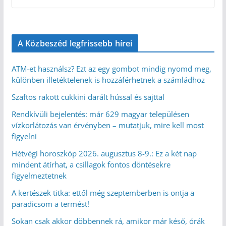
A Közbeszéd legfrissebb hírei
ATM-et használsz? Ezt az egy gombot mindig nyomd meg,
különben illetéktelenek is hozzáférhetnek a számládhoz
Szaftos rakott cukkini darált hússal és sajttal
Rendkívüli bejelentés: már 629 magyar településen
vízkorlátozás van érvényben – mutatjuk, mire kell most
figyelni
Hétvégi horoszkóp 2026. augusztus 8-9.: Ez a két nap
mindent átírhat, a csillagok fontos döntésekre
figyelmeztetnek
A kertészek titka: ettől még szeptemberben is ontja a
paradicsom a termést!
Sokan csak akkor döbbennek rá, amikor már késő, órák