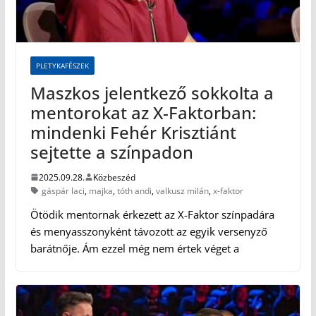
PLETYKAFÉSZEK
Maszkos jelentkező sokkolta a
mentorokat az X-Faktorban:
mindenki Fehér Krisztiánt
sejtette a színpadon
2025.09.28.
Közbeszéd
gáspár laci
,
majka
,
tóth andi
,
valkusz milán
,
x-faktor
Ötödik mentornak érkezett az X-Faktor színpadára
és menyasszonyként távozott az egyik versenyző
barátnője. Ám ezzel még nem értek véget a