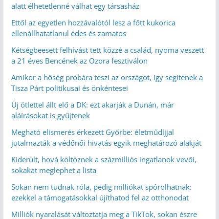
alatt élhetetlenné válhat egy társasház
Ettől az egyetlen hozzávalótól lesz a főtt kukorica
ellenállhatatlanul édes és zamatos
Kétségbeesett felhívást tett közzé a család, nyoma veszett
a 21 éves Bencének az Ozora fesztiválon
Amikor a hőség próbára teszi az országot, így segítenek a
Tisza Párt politikusai és önkéntesei
Új ötlettel állt elő a DK: ezt akarják a Dunán, már
aláírásokat is gyűjtenek
Megható elismerés érkezett Győrbe: életműdíjjal
jutalmazták a védőnői hivatás egyik meghatározó alakját
Kiderült, hová költöznek a százmilliós ingatlanok vevői,
sokakat meglephet a lista
Sokan nem tudnak róla, pedig milliókat spórolhatnak:
ezekkel a támogatásokkal újíthatod fel az otthonodat
Milliók nyaralását változtatja meg a TikTok, sokan észre