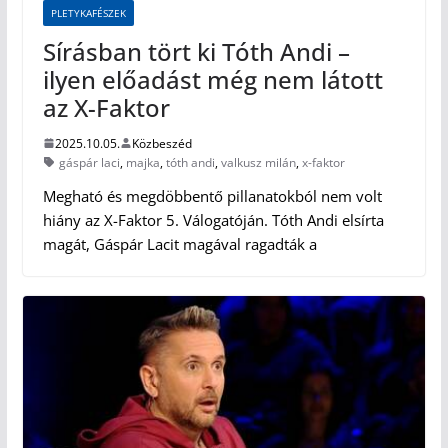
PLETYKAFÉSZEK
Sírásban tört ki Tóth Andi –
ilyen előadást még nem látott
az X-Faktor
2025.10.05.
Közbeszéd
gáspár laci
,
majka
,
tóth andi
,
valkusz milán
,
x-faktor
Megható és megdöbbentő pillanatokból nem volt
hiány az X-Faktor 5. Válogatóján. Tóth Andi elsírta
magát, Gáspár Lacit magával ragadták a