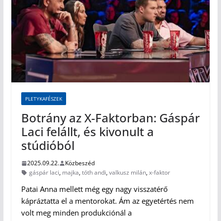
PLETYKAFÉSZEK
Botrány az X-Faktorban: Gáspár
Laci felállt, és kivonult a
stúdióból
2025.09.22.
Közbeszéd
gáspár laci
,
majka
,
tóth andi
,
valkusz milán
,
x-faktor
Patai Anna mellett még egy nagy visszatérő
kápráztatta el a mentorokat. Ám az egyetértés nem
volt meg minden produkciónál a