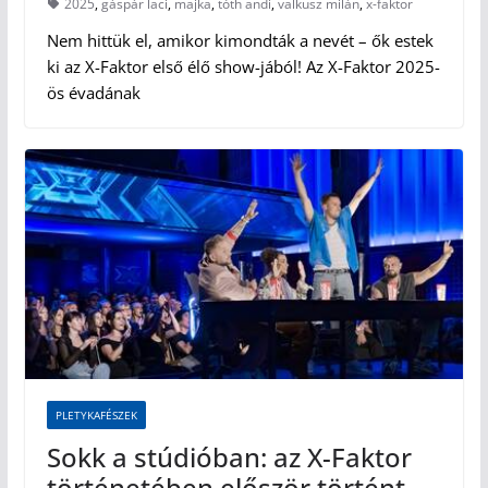
2025
,
gáspár laci
,
majka
,
tóth andi
,
valkusz milán
,
x-faktor
Nem hittük el, amikor kimondták a nevét – ők estek
ki az X-Faktor első élő show-jából! Az X-Faktor 2025-
ös évadának
PLETYKAFÉSZEK
Sokk a stúdióban: az X-Faktor
történetében először történt