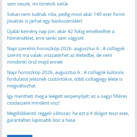
sem veszik, mi történik velük
Sokan nem tudnak róla, pedig most akár 140 ezer forint
jóváírás is járhat egy bankszámláért
Újabb kemény nap jön: akár 42 fokig emelkedhet a
hőmérséklet, erre senki sem vágyott
Napi szerelmi horoszkóp 2026. augusztus 6.: A csillagok
szerint ma valaki visszatérhet az életedbe, de nem
mindenki örül majd ennek
Napi horoszkóp 2026. augusztus 6.: A csillagok különös
fordulatot jeleznek csütörtökre, több csillagjegy élete is
megváltozhat
Így mentheti meg a leégett serpenyőjét: ez a nagyi filléres
csodaszere mindent visz!
Megdöbbentő reggeli változás: ha ezt a 4 dolgot teszi este,
garantáltan laposabb lesz a hasa