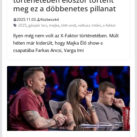
meg ez a döbbenetes pillanat
2025.11.03.
Közbeszéd
2025
,
gáspár laci
,
majka
,
tóth andi
,
valkusz milán
,
x-faktor
Ilyen még nem volt az X-Faktor történetében. Múlt
héten már kiderült, hogy Majka Élő show-s
csapatába Farkas Ancsi, Varga Imi