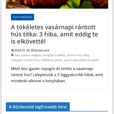
PLETYKAFÉSZEK
A tökéletes vasárnapi rántott
hús titka: 3 hiba, amit eddig te
is elkövettél
2026.01.30.
Közbeszéd
hús sütése olajban
,
konyhai trükkök
,
rántott hús titka
,
ropogós rántott hús.
,
tökéletes panír
,
vasárnapi ebéd receptek
Mitől lesz igazán ropogós és omlós a vasárnapi
rántott hús? Leleplezzük a 3 leggyakoribb hibát, amit
mindenki elkövet a konyhában.
A Közbeszéd legfrissebb hírei