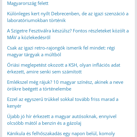
Magyarország felett
Különleges kert nyílt Debrecenben, de az igazi szenzáció a
laboratóriumokban történik
A Szigetre Fesztiválra készülsz? Fontos részleteket közölt a
MÁV a közlekedésről
Csak az igazi retro-rajongók ismerik fel mindet: régi
magyar tárgyak a múltból
Óriási meglepetést okozott a KSH, olyan inflációs adat
érkezett, amire senki sem számított
Emlékszel még rájuk? 10 magyar színész, akinek a neve
örökre beégett a történelembe
Ezzel az egyszerű trükkel sokkal tovább friss marad a
kenyér
Újabb jó hír érkezett a magyar autósoknak, ennyivel
olcsóbb mától a benzin és a gázolaj
Kánikula és felhőszakadás egy napon belül, komoly