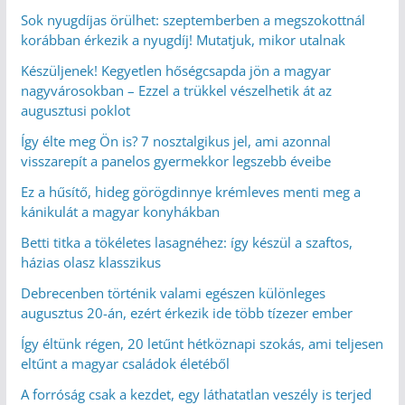
Sok nyugdíjas örülhet: szeptemberben a megszokottnál
korábban érkezik a nyugdíj! Mutatjuk, mikor utalnak
Készüljenek! Kegyetlen hőségcsapda jön a magyar
nagyvárosokban – Ezzel a trükkel vészelhetik át az
augusztusi poklot
Így élte meg Ön is? 7 nosztalgikus jel, ami azonnal
visszarepít a panelos gyermekkor legszebb éveibe
Ez a hűsítő, hideg görögdinnye krémleves menti meg a
kánikulát a magyar konyhákban
Betti titka a tökéletes lasagnéhez: így készül a szaftos,
házias olasz klasszikus
Debrecenben történik valami egészen különleges
augusztus 20-án, ezért érkezik ide több tízezer ember
Így éltünk régen, 20 letűnt hétköznapi szokás, ami teljesen
eltűnt a magyar családok életéből
A forróság csak a kezdet, egy láthatatlan veszély is terjed