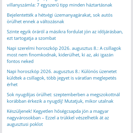
villanyszámla: 7 egyszerű tipp minden háztartásnak
Bejelentették a hétvégi üzemanyagárakat, sok autós
örülhet ennek a változásnak
Szinte egyik óráról a másikra fordulat jön az időjárásban,
ezt tartogatja a szombat
Napi szerelmi horoszkóp 2026. augusztus 8.: A csillagok
most nem finomkodnak, kiderülhet, ki az, aki igazán
fontos neked
Napi horoszkóp 2026. augusztus 8.: Különös üzenetet
küldtek a csillagok, több jegyet is váratlan meglepetés
érhet
Sok nyugdíjas örülhet: szeptemberben a megszokottnál
korábban érkezik a nyugdíj! Mutatjuk, mikor utalnak
Készüljenek! Kegyetlen hőségcsapda jön a magyar
nagyvárosokban – Ezzel a trükkel vészelhetik át az
augusztusi poklot