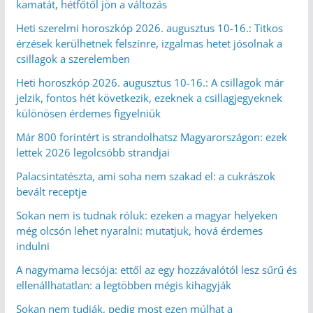
kamatát, hétfőtől jön a változás
Heti szerelmi horoszkóp 2026. augusztus 10-16.: Titkos
érzések kerülhetnek felszínre, izgalmas hetet jósolnak a
csillagok a szerelemben
Heti horoszkóp 2026. augusztus 10-16.: A csillagok már
jelzik, fontos hét következik, ezeknek a csillagjegyeknek
különösen érdemes figyelniük
Már 800 forintért is strandolhatsz Magyarországon: ezek
lettek 2026 legolcsóbb strandjai
Palacsintatészta, ami soha nem szakad el: a cukrászok
bevált receptje
Sokan nem is tudnak róluk: ezeken a magyar helyeken
még olcsón lehet nyaralni: mutatjuk, hová érdemes
indulni
A nagymama lecsója: ettől az egy hozzávalótól lesz sűrű és
ellenállhatatlan: a legtöbben mégis kihagyják
Sokan nem tudják, pedig most ezen múlhat a