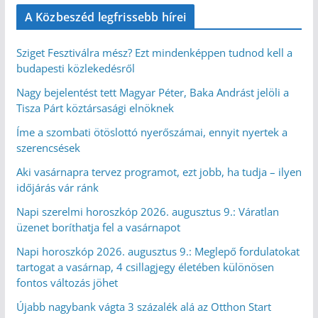
A Közbeszéd legfrissebb hírei
Sziget Fesztiválra mész? Ezt mindenképpen tudnod kell a
budapesti közlekedésről
Nagy bejelentést tett Magyar Péter, Baka Andrást jelöli a
Tisza Párt köztársasági elnöknek
Íme a szombati ötöslottó nyerőszámai, ennyit nyertek a
szerencsések
Aki vasárnapra tervez programot, ezt jobb, ha tudja – ilyen
időjárás vár ránk
Napi szerelmi horoszkóp 2026. augusztus 9.: Váratlan
üzenet boríthatja fel a vasárnapot
Napi horoszkóp 2026. augusztus 9.: Meglepő fordulatokat
tartogat a vasárnap, 4 csillagjegy életében különösen
fontos változás jöhet
Újabb nagybank vágta 3 százalék alá az Otthon Start