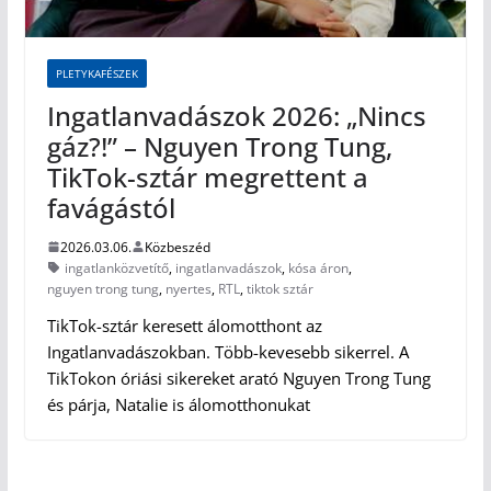
PLETYKAFÉSZEK
Ingatlanvadászok 2026: „Nincs
gáz?!” – Nguyen Trong Tung,
TikTok-sztár megrettent a
favágástól
2026.03.06.
Közbeszéd
ingatlanközvetítő
,
ingatlanvadászok
,
kósa áron
,
nguyen trong tung
,
nyertes
,
RTL
,
tiktok sztár
TikTok-sztár keresett álomotthont az
Ingatlanvadászokban. Több-kevesebb sikerrel. A
TikTokon óriási sikereket arató Nguyen Trong Tung
és párja, Natalie is álomotthonukat