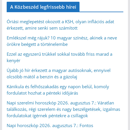
A Közbeszéd legfrissebb hírei
Óriási meglepetést okozott a KSH, olyan inflációs adat
érkezett, amire senki sem számított
Emlékszel még rájuk? 10 magyar színész, akinek a neve
örökre beégett a történelembe
Ezzel az egyszerű trükkel sokkal tovább friss marad a
kenyér
Újabb jó hír érkezett a magyar autósoknak, ennyivel
olcsóbb mától a benzin és a gázolaj
Kánikula és felhőszakadás egy napon belül, komoly
fordulatot hozhat a pénteki időjárás
Napi szerelmi horoszkóp 2026. augusztus 7.: Váratlan
találkozás, régi szerelem és nagy beszélgetések, izgalmas
fordulatokat ígérnek péntekre a csillagok
Napi horoszkóp 2026. augusztus 7.: Fontos