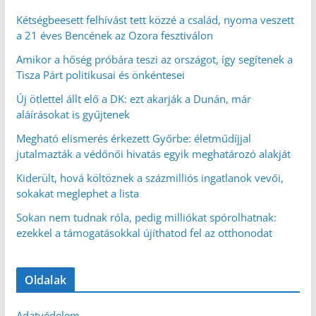
Kétségbeesett felhívást tett közzé a család, nyoma veszett
a 21 éves Bencének az Ozora fesztiválon
Amikor a hőség próbára teszi az országot, így segítenek a
Tisza Párt politikusai és önkéntesei
Új ötlettel állt elő a DK: ezt akarják a Dunán, már
aláírásokat is gyűjtenek
Megható elismerés érkezett Győrbe: életműdíjjal
jutalmazták a védőnői hivatás egyik meghatározó alakját
Kiderült, hová költöznek a százmilliós ingatlanok vevői,
sokakat meglephet a lista
Sokan nem tudnak róla, pedig milliókat spórolhatnak:
ezekkel a támogatásokkal újíthatod fel az otthonodat
Oldalak
Adatvédelem