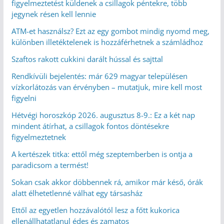
figyelmeztetést küldenek a csillagok péntekre, több
jegynek résen kell lennie
ATM-et használsz? Ezt az egy gombot mindig nyomd meg,
különben illetéktelenek is hozzáférhetnek a számládhoz
Szaftos rakott cukkini darált hússal és sajttal
Rendkívüli bejelentés: már 629 magyar településen
vízkorlátozás van érvényben – mutatjuk, mire kell most
figyelni
Hétvégi horoszkóp 2026. augusztus 8-9.: Ez a két nap
mindent átírhat, a csillagok fontos döntésekre
figyelmeztetnek
A kertészek titka: ettől még szeptemberben is ontja a
paradicsom a termést!
Sokan csak akkor döbbennek rá, amikor már késő, órák
alatt élhetetlenné válhat egy társasház
Ettől az egyetlen hozzávalótól lesz a főtt kukorica
ellenállhatatlanul édes és zamatos