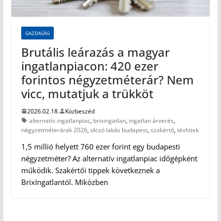
GAZDASÁG
Brutális leárazás a magyar
ingatlanpiacon: 420 ezer
forintos négyzetméterár? Nem
vicc, mutatjuk a trükköt
2026.02.18.
Közbeszéd
alternatív ingatlanpiac
,
brixingatlan
,
ingatlan árverés
,
négyzetméterárak 2026
,
olcsó lakás budapest
,
szakértő
,
tévhitek
1,5 millió helyett 760 ezer forint egy budapesti
négyzetméter? Az alternatív ingatlanpiac időgépként
működik. Szakértői tippek következnek a
BrixIngatlantól. Miközben