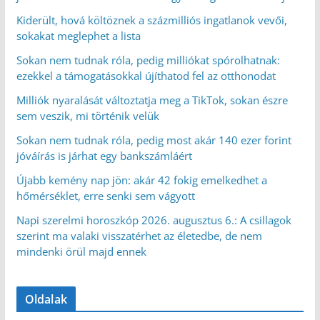
Kiderült, hová költöznek a százmilliós ingatlanok vevői,
sokakat meglephet a lista
Sokan nem tudnak róla, pedig milliókat spórolhatnak:
ezekkel a támogatásokkal újíthatod fel az otthonodat
Milliók nyaralását változtatja meg a TikTok, sokan észre
sem veszik, mi történik velük
Sokan nem tudnak róla, pedig most akár 140 ezer forint
jóváírás is járhat egy bankszámláért
Újabb kemény nap jön: akár 42 fokig emelkedhet a
hőmérséklet, erre senki sem vágyott
Napi szerelmi horoszkóp 2026. augusztus 6.: A csillagok
szerint ma valaki visszatérhet az életedbe, de nem
mindenki örül majd ennek
Oldalak