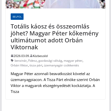
BELPOL
Totális káosz és összeomlás
jöhet? Magyar Péter kőkemény
ultimátumot adott Orbán
Viktornak
2026.03.09.
Közbeszéd
benzinár
,
Fidesz
,
gazdasági válság
,
magyar péter
,
Orbán Viktor
,
tisza párt
,
üzemanyagár csökkentés
Magyar Péter azonnali beavatkozást követel az
üzemanyagpiacon. A Tisza Párt elnöke szerint Orbán
Viktor a magyarok elszegényedését kockáztatja. A
Tisza