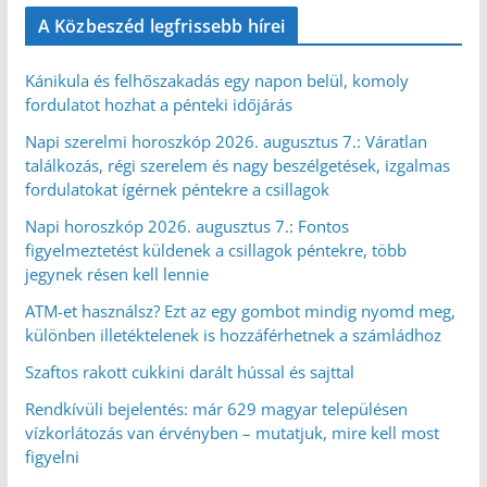
A Közbeszéd legfrissebb hírei
Kánikula és felhőszakadás egy napon belül, komoly
fordulatot hozhat a pénteki időjárás
Napi szerelmi horoszkóp 2026. augusztus 7.: Váratlan
találkozás, régi szerelem és nagy beszélgetések, izgalmas
fordulatokat ígérnek péntekre a csillagok
Napi horoszkóp 2026. augusztus 7.: Fontos
figyelmeztetést küldenek a csillagok péntekre, több
jegynek résen kell lennie
ATM-et használsz? Ezt az egy gombot mindig nyomd meg,
különben illetéktelenek is hozzáférhetnek a számládhoz
Szaftos rakott cukkini darált hússal és sajttal
Rendkívüli bejelentés: már 629 magyar településen
vízkorlátozás van érvényben – mutatjuk, mire kell most
figyelni