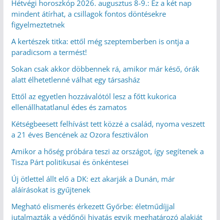
Hétvégi horoszkóp 2026. augusztus 8-9.: Ez a két nap
mindent átírhat, a csillagok fontos döntésekre
figyelmeztetnek
A kertészek titka: ettől még szeptemberben is ontja a
paradicsom a termést!
Sokan csak akkor döbbennek rá, amikor már késő, órák
alatt élhetetlenné válhat egy társasház
Ettől az egyetlen hozzávalótól lesz a főtt kukorica
ellenállhatatlanul édes és zamatos
Kétségbeesett felhívást tett közzé a család, nyoma veszett
a 21 éves Bencének az Ozora fesztiválon
Amikor a hőség próbára teszi az országot, így segítenek a
Tisza Párt politikusai és önkéntesei
Új ötlettel állt elő a DK: ezt akarják a Dunán, már
aláírásokat is gyűjtenek
Megható elismerés érkezett Győrbe: életműdíjjal
jutalmazták a védőnői hivatás egyik meghatározó alakját